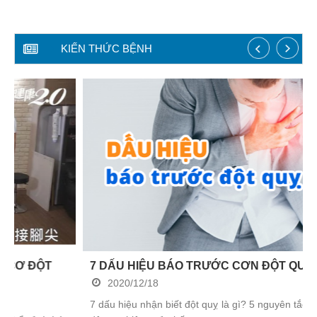
KIẾN THỨC BỆNH
7 DẤU HIỆU BÁO TRƯỚC CƠN ĐỘT QUỴ VÀ 5 ...
2020/12/18
7 dấu hiệu nhận biết đột quỵ là gì? 5 nguyên tắc phòng tránh