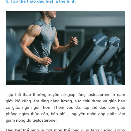
5. Tập thể thao đặc biệt là thể hình
Nhà
thuốc
Liên
hệ
Tập thể thao thường xuyên sẽ giúp tăng testosterone ở nam
giới. Nó cũng làm tăng năng lượng, sức chịu đựng và giúp bạn
có giấc ngủ ngon hơn. Thêm vào đó, tập thể dục còn giúp
phòng ngừa thừa cân, béo phì – nguyên nhân góp phần làm
giảm nồng độ testosterone.
Đặc biệt thể hình là một môn thể thao giúp tăng cường lượng