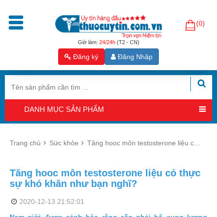
(0)
Trang
chủ
Giờ làm:
24/24h
(T2 - CN)
Đăng ký
Đăng Nhập
Sản
phẩm
Tăng
cường
DANH MỤC SẢN PHẨM
sinh
lý
nam
Trang chủ
Sức khỏe
Tăng hooc môn testosterone liệu có thực sự khó khăn như bạn nghĩ?
Hỗ
trợ
Tăng hooc môn testosterone liệu có thực
sinh
sự khó khăn như bạn nghĩ?
sản
nam
2020-12-13 21:52:01
Hỗ