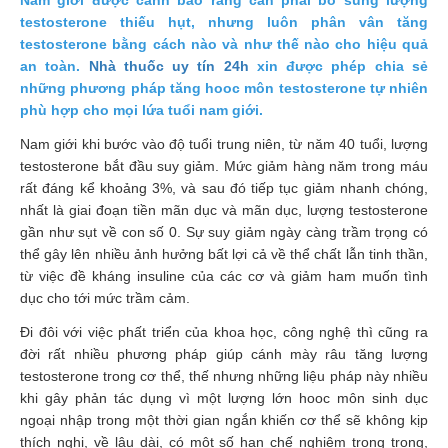
Nam giới được cảnh báo rằng cần phải bổ sung lượng
trợ
testosterone thiếu hụt, nhưng luôn phân vân tăng
sinh
testosterone bằng cách nào và như thế nào cho hiệu quả
sản
an toàn.
Nhà thuốc uy tín 24h
xin được phép chia sẻ
nữ
những phương pháp tăng hooc môn testosterone tự nhiên
phù hợp cho mọi lứa tuổi nam giới.
Làm
đẹp,
Nam giới khi bước vào độ tuổi trung niên, từ năm 40 tuổi, lượng
Chống
testosterone bắt đầu suy giảm. Mức giảm hàng năm trong máu
Oxy
rất đáng kể khoảng 3%, và sau đó tiếp tục giảm nhanh chóng,
hóa
nhất là giai đoạn tiền mãn dục và mãn dục, lượng testosterone
gần như sụt về con số 0. Sự suy giảm ngày càng trầm trọng có
Ăn
thể gây lên nhiều ảnh hưởng bất lợi cả về thể chất lẫn tinh thần,
ngon,
từ việc đề kháng insuline của các cơ và giảm ham muốn tình
ngủ
dục cho tới mức trầm cảm.
ngon
Đi đôi với việc phất triển của khoa học, công nghệ thì cũng ra
Chăm
đời rất nhiều phương pháp giúp cánh mày râu tăng lượng
sóc
testosterone trong cơ thể, thế nhưng những liệu pháp này nhiều
sức
khi gây phản tác dụng vì một lượng lớn hooc môn sinh dục
khỏe
ngoại nhập trong một thời gian ngắn khiến cơ thể sẽ không kịp
thích nghi, về lâu dài, có một số hạn chế nghiêm trọng trọng,