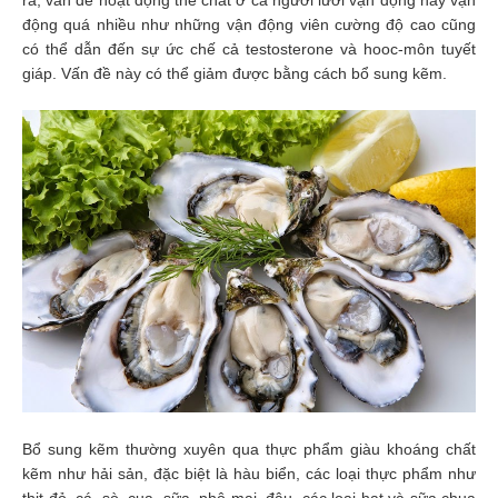
ra, vấn đề hoạt động thể chất ở cả người lười vận động hay vận
Tiêu
động quá nhiều như những vận động viên cường độ cao cũng
hóa
có thể dẫn đến sự ức chế cả testosterone và hooc-môn tuyết
giáp. Vấn đề này có thể giảm được bằng cách bổ sung kẽm.
Cơ
xương,
Khớp
Mắt
Kháng
sinh,
Nhiễm
khuẩn
Tai,
Mũi,
Họng,
Hô
hấp
Bổ sung kẽm thường xuyên qua thực phẩm giàu khoáng chất
Chống
kẽm như hải sản, đặc biệt là hàu biển, các loại thực phẩm như
viêm,
thịt đỏ, cá, sò, cua, sữa, phô mai, đậu, các loại hạt và sữa chua