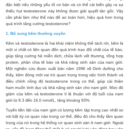
Vitamin,
đặc biệt nếu những yếu tố cơ bản và có thể cải biến gây ra sự
Khoáng
thiếu hụt testosterone này không được giải quyết tận gốc. Vậy
chất
cần phải làm như thế nào để an toàn hơn, hiệu quả hơn trong
quá trình tăng cường testosterone?
Thuốc
giảm
1. Bổ sung kẽm thường xuyên
cân
Kẽm và testosterone là hai khái niệm không thể tách rời, kẽm là
một vi chất có liên quan đến quá trình trao đổi chất của tế bào,
Thuốc
giúp tăng cường hệ miễn dịch, chữa lành vết thương, tổng hợp
tăng
protein, phân chia tế bào và khả năng sinh sản của nam giới.
cân
Một nghiên cứu được xuất bản năm 1996 về Dinh dưỡng cho
thấy, kẽm đóng một vai trò quan trọng trong việc hình thành và
Não,
điều chỉnh nồng độ testosterone trong cơ thể, giúp cải thiện
Thần
ham muốn tình dục và khả năng sinh sản cho nam giới. Mức độ
kinh
giảm của kẽm và testosterone tỉ lệ thuận với độ tuổi của nam
Tim
giới từ 8.3 đến 16.0 nmol/L, tăng khoảng 93%.
mạch
Tuyến tiền liệt của nam giới có lượng kẽm tập trung cao nhất so
với bất kỳ cơ quan nào trong cơ thể, điều đó cho thấy tầm quan
Gan,
trọng của nó trong hệ thống cơ quan sinh sản ở nam giới. Ngoài
Thận,