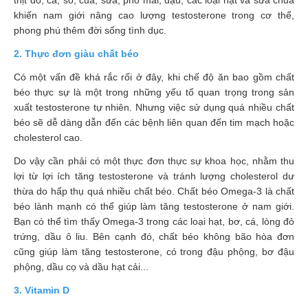
Phù
khiến nam giới nâng cao lượng testosterone trong cơ thể,
nề,
phong phú thêm đời sống tình dục.
Dị
2. Thực đơn giàu chất béo
ứng
Có một vấn đề khá rắc rối ở đây, khi chế độ ăn bao gồm chất
Hỗ
béo thực sự là một trong những yếu tố quan trọng trong sản
trợ
xuất testosterone tự nhiên. Nhưng việc sử dụng quá nhiều chất
tiểu
béo sẽ dễ dàng dẫn đến các bệnh liên quan đến tim mạch hoặc
đường
cholesterol cao.
Sức
Do vậy cần phải có một thực đơn thực sự khoa học, nhằm thu
khỏe
lợi từ lợi ích tăng testosterone và tránh lượng cholesterol dư
của
thừa do hấp thụ quá nhiều chất béo. Chất béo Omega-3 là chất
bé
béo lành mạnh có thể giúp làm tăng testosterone ở nam giới.
Bạn có thể tìm thấy Omega-3 trong các loại hạt, bơ, cá, lòng đỏ
Chuyên
trứng, dầu ô liu. Bên cạnh đó, chất béo không bão hòa đơn
mục
cũng giúp làm tăng testosterone, có trong đậu phộng, bơ đậu
phộng, dầu cọ và dầu hạt cải...
Tin
3. Vitamin D
tức