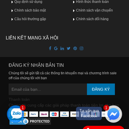
Quy định sử dụng
Hình thức thanh toán
Chính sách bảo mật
Chính sách vận chuyển
Câu hỏi thường gặp
Chính sách đổi hàng
p
LIÊN KẾT MẠNG XÃ HỘI
ĐĂNG KÝ NHẬN BẢN TIN
Chúng tôi sẽ gửi tất cả các thông tin khuyến mại và chương trình sale
off của chúng tôi với bạn
ĐĂNG KÝ
Thanh toán
Chúng tôi cung cấp các giải pháp thanh toán tiện lợi cho bạn
1
1
Tư vấn qua
Facebook