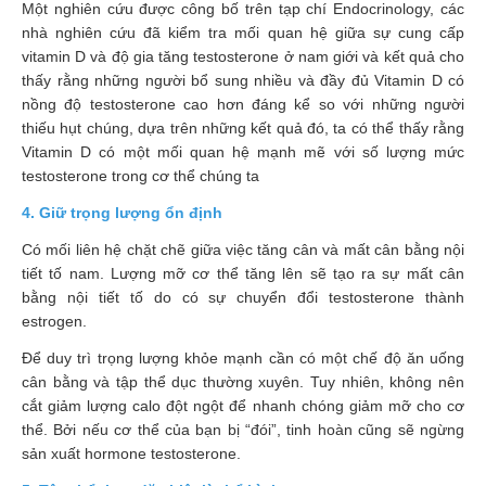
Một nghiên cứu được công bố trên tạp chí Endocrinology, các
Làm
nhà nghiên cứu đã kiểm tra mối quan hệ giữa sự cung cấp
đẹp
vitamin D và độ gia tăng testosterone ở nam giới và kết quả cho
và
thấy rằng những người bổ sung nhiều và đầy đủ Vitamin D có
sức
nồng độ testosterone cao hơn đáng kể so với những người
khỏe
thiếu hụt chúng, dựa trên những kết quả đó, ta có thể thấy rằng
Vitamin D có một mối quan hệ mạnh mẽ với số lượng mức
Chăm
testosterone trong cơ thể chúng ta
sóc
trẻ
4. Giữ trọng lượng ổn định
Bài
Có mối liên hệ chặt chẽ giữa việc tăng cân và mất cân bằng nội
thuốc
tiết tố nam. Lượng mỡ cơ thể tăng lên sẽ tạo ra sự mất cân
hay
bằng nội tiết tố do có sự chuyển đổi testosterone thành
estrogen.
Kiến
Để duy trì trọng lượng khỏe mạnh cần có một chế độ ăn uống
thức
cân bằng và tập thể dục thường xuyên. Tuy nhiên, không nên
bệnh
cắt giảm lượng calo đột ngột để nhanh chóng giảm mỡ cho cơ
thể. Bởi nếu cơ thể của bạn bị “đói”, tinh hoàn cũng sẽ ngừng
Dược
sản xuất hormone testosterone.
sĩ