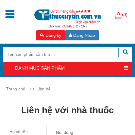
(0)
Trang
chủ
Giờ làm:
24/24h
(T2 - CN)
Đăng ký
Đăng Nhập
Sản
phẩm
Tăng
cường
DANH MỤC SẢN PHẨM
sinh
lý
nam
Trang chủ
Liên hệ
Hỗ
trợ
Liên hệ với nhà thuốc
sinh
sản
nam
Hỗ