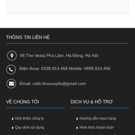
Tiêu
hóa
Cơ
xương,
Khớp
THÔNG TIN LIÊN HỆ
Mắt
V8 The Vesta Phú Lãm, Hà Đông, Hà Nội
Kháng
sinh,
Điện thoại: 0338.814.456 Mobile: 0898.814.456
Nhiễm
khuẩn
Email: cskh.thuocuytin@gmail.com
Tai,
Mũi,
VỀ CHÚNG TÔI
DỊCH VỤ & HỖ TRỢ
Họng,
Hô
hấp
Giới thiệu công ty
Hướng dẫn mua hàng
Chống
Quy định sử dụng
Hình thức thanh toán
viêm,