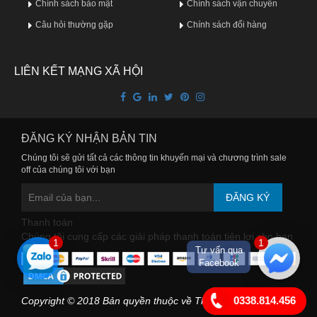
Chính sách bảo mật
Chính sách vận chuyển
Phù
Câu hỏi thường gặp
Chính sách đổi hàng
nề,
Dị
ứng
LIÊN KẾT MẠNG XÃ HỘI
Hỗ
trợ
tiểu
đường
ĐĂNG KÝ NHẬN BẢN TIN
Chúng tôi sẽ gửi tất cả các thông tin khuyến mại và chương trình sale
Sức
off của chúng tôi với bạn
khỏe
của
ĐĂNG KÝ
bé
Thanh toán
Chuyên
Chúng tôi cung cấp các giải pháp thanh toán tiện lợi cho bạn
1
1
Tư vấn qua
mục
Facebook
Tin
0338.814.456
tức
Copyright © 2018 Bản quyền thuộc về Thuocuytin.com.vn