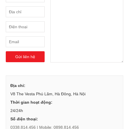
trợ
sinh
sản
nữ
Làm
đẹp,
Chống
Oxy
Gửi liên hệ
hóa
Ăn
ngon,
ngủ
Địa chỉ:
ngon
V8 The Vesta Phú Lãm, Hà Đông, Hà Nội
Chăm
Thời gian hoạt động:
sóc
24/24h
sức
Số điện thoại:
khỏe
0338.814.456 | Mobile: 0898.814.456