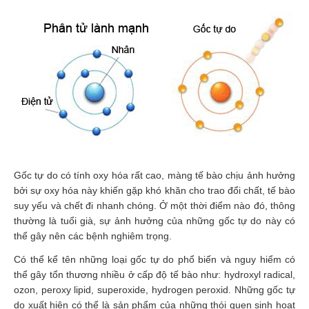
Vitamin,
Khoáng
chất
Thuốc
giảm
cân
Thuốc
tăng
cân
Gốc tự do có tính oxy hóa rất cao, màng tế bào chịu ảnh hưởng
Não,
bởi sự oxy hóa này khiến gặp khó khăn cho trao đổi chất, tế bào
Thần
suy yếu và chết đi nhanh chóng. Ở một thời điểm nào đó, thông
kinh
thường là tuổi già, sự ảnh hưởng của những gốc tự do này có
thể gây nên các bệnh nghiêm trọng.
Tim
mạch
Có thể kể tên những loại gốc tự do phổ biến và nguy hiểm có
thể gây tổn thương nhiều ở cấp độ tế bào như: hydroxyl radical,
Gan,
ozon, peroxy lipid, superoxide, hydrogen peroxid. Những gốc tự
Thận,
do xuất hiện có thể là sản phẩm của những thói quen sinh hoạt