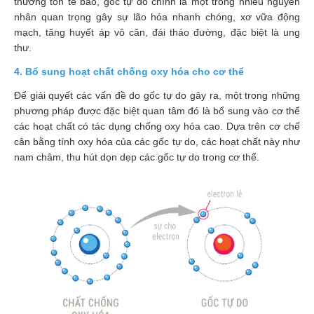
thương tổn tế bào, gốc tự do chính là một trong nhiều nguyên
Phù
nhân quan trọng gây sự lão hóa nhanh chóng, xơ vữa động
nề,
mạch, tăng huyết áp vô căn, đái tháo đường, đặc biệt là ung
Dị
thư.
ứng
4. Bổ sung hoạt chất chống oxy hóa cho cơ thể
Hỗ
Để giải quyết các vấn đề do gốc tự do gây ra, một trong những
trợ
phương pháp được đặc biệt quan tâm đó là bổ sung vào cơ thể
tiểu
các hoạt chất có tác dụng chống oxy hóa cao. Dựa trên cơ chế
đường
cân bằng tính oxy hóa của các gốc tự do, các hoạt chất này như
nam châm, thu hút dọn dẹp các gốc tự do trong cơ thể.
Sức
khỏe
của
bé
Chuyên
mục
Tin
tức