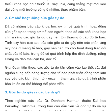
Tiêu
thiếu khoa học như thuốc lá, rượu bia, căng thẳng mệt mỏi kéo
hóa
dài cùng môi trường sống ô nhiễm, thực phẩm bẩn.
Cơ
2. Cơ chế hoạt động của gốc tự do
xương,
Đã có những báo cáo khoa học uy tín về quá trình hoạt động
Khớp
của gốc tự do trong cơ thể con người, theo đó các nhà khoa học
chỉ ra rằng các gốc tự do gây nên tổn thương ở cấp độ tế bào.
Mắt
Tính oxy hóa cực cao của các gốc tự do gây nên các phản ứng
Kháng
oxy hóa ở màng tế bào, gây nên cản trở cho hoạt động trao đổi
sinh,
chất của tế bào, trong đó có quá trình hấp thụ dinh dưỡng, năng
Nhiễm
lượng và đào thải cặn bã, độc tố.
khuẩn
Giai đoạn tiếp theo, các gốc tự do tấn công vào lạp thể, cắt đứt
nguồn cung cấp năng lượng cho tế bào phát triển đồng thời làm
Tai,
suy yếu các kích thích tố - enzym, tham gia vào quá trình phân
Mũi,
bào khiến cơ thể không thể phát triển.
Họng,
Hô
3. Gốc tự do gây ra các bệnh gì?
hấp
Theo nghiên cứu của Dr. Denham Harman thuộc Đại học
Chống
Berkeley, California, trong báo cáo đầu tiên về gốc tự do và sự
viêm,