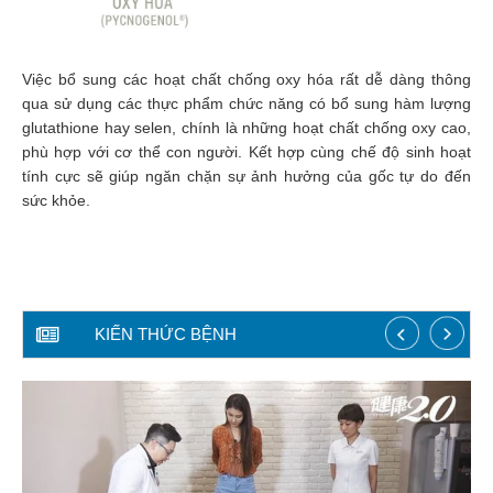
Làm
đẹp
và
Việc bổ sung các hoạt chất chống oxy hóa rất dễ dàng thông
sức
qua sử dụng các thực phẩm chức năng có bổ sung hàm lượng
khỏe
glutathione hay selen, chính là những hoạt chất chống oxy cao,
phù hợp với cơ thể con người. Kết hợp cùng chế độ sinh hoạt
Chăm
tính cực sẽ giúp ngăn chặn sự ảnh hưởng của gốc tự do đến
sóc
sức khỏe.
trẻ
Bài
thuốc
hay
KIẾN THỨC BỆNH
Kiến
thức
bệnh
Dược
sĩ