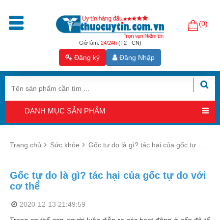
(0)
Trang
chủ
Giờ làm:
24/24h
(T2 - CN)
Đăng ký
Đăng Nhập
Sản
phẩm
Tăng
cường
DANH MỤC SẢN PHẨM
sinh
lý
nam
Trang chủ
Sức khỏe
Gốc tự do là gì? tác hại của gốc tự do với cơ thể
Hỗ
trợ
Gốc tự do là gì? tác hại của gốc tự do với
sinh
cơ thể
sản
nam
2020-12-13 21:49:59
Hỗ