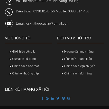
V8 The Vesta Phú Lãm, Hà Đông, Hà Nội
p
Điện thoại: 0338.814.456 Mobile: 0898.814.456
Email: cskh.thuocuytin@gmail.com
VỀ CHÚNG TÔI
DỊCH VỤ & HỖ TRỢ
Giới thiệu công ty
Hướng dẫn mua hàng
Quy định sử dụng
Hình thức thanh toán
Chính sách bảo mật
Chính sách vận chuyển
Câu hỏi thường gặp
Chính sách đổi hàng
LIÊN KẾT MẠNG XÃ HỘI