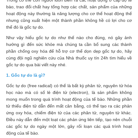
Trong cơ thể con người luôn diễn ra các hoạt động ở cấp độ tế
trợ
bào, trao đổi chất hay tổng hợp các chất, sản phẩm của những
sinh
hoạt động này thường là năng lượng cho cơ thể hoạt động thế
sản
nhưng cũng xuất hiện một thành phần không hề có lợi cho cơ
nữ
thể đó là gốc tự do.
Như vậy hiểu gốc tự do như thế nào cho đúng, nó gây ảnh
Làm
đẹp,
hưởng gì đến sức khỏe mà chúng ta cần bổ sung các thành
Chống
phần chống oxy hóa để hỗ trợ cơ thể dọn dẹp gốc tự do, hãy
Oxy
cùng đội ngũ nghiên cứu của Nhà thuốc uy tín 24h tìm hiểu về
hóa
gốc tự do qua bài viết này nhé.
1. Gốc tự do là gì?
Ăn
ngon,
Gốc tự do (free radical) có thể là bất kỳ phân tử, nguyên tử hóa
ngủ
học nào mà có số lẻ điện tử (electron), là sản phẩm không
ngon
mong muốn trong quá trình hoạt động của tế bào. Những phần
tử thiếu điện tử dẫn đến mất cân bằng, có thể tạo ra các phản
Chăm
ứng oxy hóa, chiếm điện tử của các phân tử, nguyên tử khác.
sóc
Điều này dẫn đến một loạt các phản ứng liên tiếp, tạo nên chuỗi
sức
các gốc tự do ngày một lớn, gây rối loạn các quá trình hoạt
khỏe
động của tế bào.