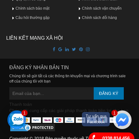
Chính sách bảo mật
Chính sách vận chuyển
Câu hỏi thường gặp
Chính sách đổi hàng
LIÊN KẾT MẠNG XÃ HỘI
ĐĂNG KÝ NHẬN BẢN TIN
Chúng tôi sẽ gửi tất cả các thông tin khuyến mại và chương trình sale
off của chúng tôi với bạn
ĐĂNG KÝ
Thanh toán
Chúng tôi cung cấp các giải pháp thanh toán tiện lợi cho bạn
1
1
Tư vấn qua
Facebook
0338.814.456
Copyright © 2018 Bản quyền thuộc về Thuocuytin.com.vn