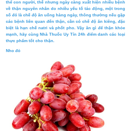
thể con người, thế nhưng ngày càng xuất hiện nhiều bệnh
trợ
về thận nguyên nhân do nhiều yếu tố tác động, một trong
sinh
số đó là chế độ ăn uống hàng ngày, thông thường nếu gặp
sản
các bệnh liên quan đến thận, cần có chế độ ăn kiêng, đặc
nữ
biệt là hạn chế natri và phốt pho. Vậy ăn gì để thận khỏe
mạnh, hãy cùng Nhà Thuốc Uy Tín 24h điểm danh các loại
Làm
thực phẩm tốt cho thận.
đẹp,
Chống
Nho đỏ
Oxy
hóa
Ăn
ngon,
ngủ
ngon
Chăm
sóc
sức
khỏe