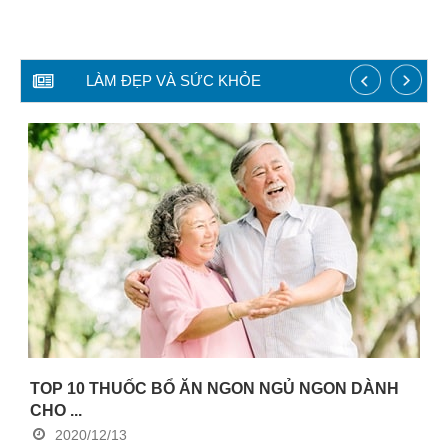
Nhà
thuốc
LÀM ĐẸP VÀ SỨC KHỎE
Liên
hệ
TOP 10 THUỐC BỔ ĂN NGON NGỦ NGON DÀNH
CHO ...
2020/12/13