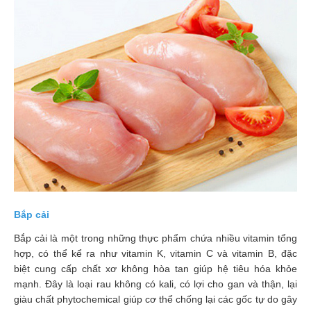
Phù
nề,
Dị
ứng
Hỗ
trợ
tiểu
đường
Sức
khỏe
của
bé
Bắp cải
Chuyên
Bắp cải là một trong những thực phẩm chứa nhiều vitamin tổng
mục
hợp, có thể kể ra như vitamin K, vitamin C và vitamin B, đặc
biệt cung cấp chất xơ không hòa tan giúp hệ tiêu hóa khỏe
Tin
mạnh. Đây là loại rau không có kali, có lợi cho gan và thận, lại
tức
giàu chất phytochemical giúp cơ thể chống lại các gốc tự do gây