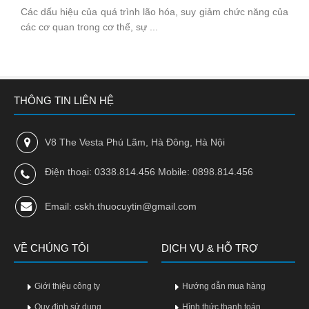
Các dấu hiệu của quá trình lão hóa, suy giảm chức năng của
các cơ quan trong cơ thể, sự ...
THÔNG TIN LIÊN HỆ
V8 The Vesta Phú Lãm, Hà Đông, Hà Nội
Điện thoại: 0338.814.456 Mobile: 0898.814.456
Email: cskh.thuocuytin@gmail.com
p
VỀ CHÚNG TÔI
DỊCH VỤ & HỖ TRỢ
Giới thiệu công ty
Hướng dẫn mua hàng
Quy định sử dụng
Hình thức thanh toán