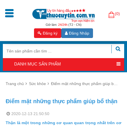
(0)
Trang
chủ
Giờ làm:
24/24h
(T2 - CN)
Đăng ký
Đăng Nhập
Sản
phẩm
Tăng
cường
DANH MỤC SẢN PHẨM
sinh
lý
nam
Trang chủ
Sức khỏe
Điểm mặt những thực phẩm giúp bổ thận
Hỗ
trợ
Điểm mặt những thực phẩm giúp bổ thận
sinh
sản
2020-12-13 21:50:50
nam
Thận là một trong những cơ quan quan trọng nhất trên cơ
Hỗ