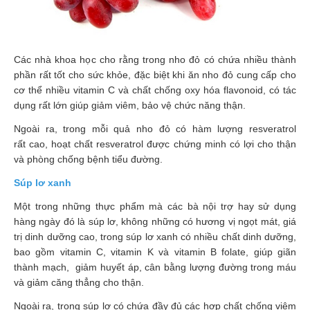
Vitamin,
Khoáng
chất
Các nhà khoa học cho rằng trong nho đỏ có chứa nhiều thành
Thuốc
phần rất tốt cho sức khỏe, đặc biệt khi ăn nho đỏ cung cấp cho
giảm
cơ thể nhiều vitamin C và chất chống oxy hóa flavonoid, có tác
cân
dụng rất lớn giúp giảm viêm, bảo vệ chức năng thận.
Thuốc
Ngoài ra, trong mỗi quả nho đỏ có hàm lượng resveratrol
tăng
rất cao, hoạt chất resveratrol được chứng minh có lợi cho thận
cân
và phòng chống bệnh tiểu đường.
Não,
Súp lơ xanh
Thần
Một trong những thực phẩm mà các bà nội trợ hay sử dụng
kinh
hàng ngày đó là súp lơ, không những có hương vị ngọt mát, giá
trị dinh dưỡng cao, trong súp lơ xanh có nhiều chất dinh dưỡng,
Tim
bao gồm vitamin C, vitamin K và vitamin B folate, giúp giãn
mạch
thành mạch, giảm huyết áp, cân bằng lượng đường trong máu
và giảm căng thẳng cho thận.
Gan,
Thận,
Ngoài ra, trong súp lơ có chứa đầy đủ các hợp chất chống viêm