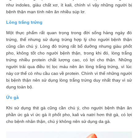
Tiêu
như indoles, giàu chất xơ, ít kali, chính vì vậy những người bị
hóa
bệnh thận mạn tính nên ăn nhiều súp lơ.
Cơ
Lòng trắng trứng
xương,
Một thực phẩm rất quan trọng trong đời sống hàng ngày đó
Khớp
trứng, thế nhưng sử dụng trứng hợp lý cho người bệnh thận
Mắt
cũng cần chú ý. Lòng đỏ trứng rất bổ dưỡng nhưng giàu phốt
pho, không tốt cho người bệnh thận, trong khi đó, lòng trắng
Kháng
trứng nhiều protein chất lượng cao, có lợi cho thận. Những
sinh,
người trải qua điều trị lọc máu nên ăn lòng trắng trứng, vì lúc
Nhiễm
này cơ thể có nhu cầu cao về protein. Chính vì thế những người
khuẩn
bị bệnh thận nên sử dụng lòng trắng trứng duy nhất thay vì sử
dụng toàn bộ.
Tai,
Ức gà
Mũi,
Họng,
Khi sử dụng thịt gà cũng cần chú ý, cho người bệnh thận ăn
Hô
phần ức gà vì ức gà ít phốt pho, kali và natri hơn thịt gà, có lợi
hấp
cho bệnh nhân thận, chú ý không nên sử dụng da gà.
Chống
viêm,