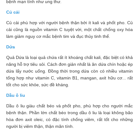
bệnh mạn tính như ung thư.
Làm
Củ cải
đẹp
và
Củ cải phù hợp với người bệnh thận bởi ít kali và phốt pho. Củ
sức
cải cũng là nguồn vitamin C tuyệt vời, một chất chống oxy hóa
khỏe
làm giảm nguy cơ mắc bệnh tim và đục thủy tinh thể.
Chăm
Dứa
sóc
Quả Dứa là loại quả chứa rất ít khoáng chất kali, đặc biệt có khả
trẻ
năng hỗ trợ tiêu sỏi. Cách đơn giản nhất là ăn dứa chín hoặc ép
Bài
dứa lấy nước uống. Đồng thời trong dứa còn có nhiều vitamin
thuốc
tổng hợp như vitamin C, vitamin B1, mangan, axit hữu cơ... rất
hay
tốt cho sức khỏe, sức đề kháng.
Dầu ô liu
Kiến
thức
Dầu ô liu giàu chất béo và phốt pho, phù hợp cho người mắc
bệnh
bệnh thận. Phần lớn chất béo trong dầu ô liu là loại không bão
hòa đơn axit oleic, có đặc tính chống viêm, rất tốt cho những
Dược
người bị viêm thận, thận mãn tính.
sĩ