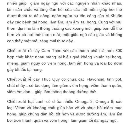
nhiên giúp giảm ngáy ngủ với các nguyên nhân khác nhau,
làm săn chắc và tăng đàn hồi của các mô mềm giúp hơi thở
được thoát ra dễ dàng, ngăn ngừa sự tấn công của Vi Khuẩn
gây các bệnh tại họng, làm ẩm, làm ấm tại họng. Cùng với mùi
thơm dịu nhẹ làm thông thoáng các xoang mũi, giúp bạn dễ thở
hơn và có hơi thở thơm mát, một giấc ngủ sâu giấc và không
còn thấy mệt mỗi sáng mai thức dậy.
Chiết xuất rễ cây Cam Thảo với các thành phần là hơn 300
hợp chất khác nhau mang lại hiệu quả kháng khuẩn tại họng,
miệng, giảm nguy cơ viêm họng, làm ấm họng và loại bỏ đờm
gây bít tắc tại họng.
Chiết xuất rễ cây Thục Quỳ có chứa các Flavonoid, tinh bột,
chất nhầy... có tác dụng làm giảm viêm họng, viêm thanh quản,
viêm Amidan... giúp làm thông thoáng đường thở.
Chiết xuất hạt Lanh có chứa nhiều Omega 3, Omega 6, các
loại Vitam và khoáng chất giúp bảo vệ và phục hồi niêm mạc
họng, giúp chúng đàn hồi tốt hơn và được dưỡng ẩm, làm ấm
bôi trơn thanh quản và vòm họng, làm giảm tối đa ngáy ngủ.