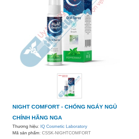
trợ
sinh
sản
nữ
Làm
đẹp,
Chống
Oxy
hóa
Ăn
ngon,
ngủ
ngon
NIGHT COMFORT - CHỐNG NGÁY NGỦ
Chăm
sóc
CHÍNH HÃNG NGA
sức
Thương hiệu:
IQ Cosmetic Laboratory
khỏe
Mã sản phẩm:
CSSK-NIGHTCOMFORT