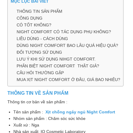
MỤC LỤC BÀI VIẾT
Làm
THÔNG TIN SẢN PHẨM
đẹp
và
CÔNG DỤNG
sức
CÓ TỐT KHÔNG?
khỏe
NIGHT COMFORT CÓ TÁC DỤNG PHỤ KHÔNG?
LIỀU DÙNG - CÁCH DÙNG
Chăm
DÙNG NIGHT COMFORT BAO LÂU QUÁ HIỆU QUẢ?
sóc
ĐỐI TƯỢNG SỬ DỤNG
trẻ
LƯU Ý KHI SỬ DỤNG NIHGT COMFORT.
PHÂN BIỆT NIGHT COMFORT THẬT GIẢ?
Bài
CÂU HỎI THƯỜNG GẶP
thuốc
MUA XỊT NIGHT COMFORT Ở ĐÂU, GIÁ BAO NHIÊU?
hay
Kiến
THÔNG TIN VỀ SẢN PHẨM
thức
Thông tin cơ bản về sản phẩm :
bệnh
Tên sản phẩm :
Xịt chống ngáy ngủ Night Comfort
Dược
Nhóm sản phẩm : Chăm sóc sức khỏe
sĩ
Xuất xứ : Nga
Nhà sản xuất: IQ Cosmetic Laboratory