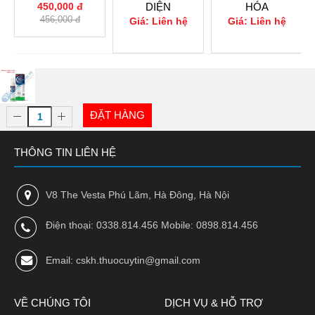
450,000 đ
DIỆN
HÓA
456,000 đ
Giá: Liên hệ
Giá: Liên hệ
0
0
ĐẶT HÀNG
THÔNG TIN LIÊN HỆ
V8 The Vesta Phú Lãm, Hà Đông, Hà Nội
Điện thoại: 0338.814.456 Mobile: 0898.814.456
Email: cskh.thuocuytin@gmail.com
VỀ CHÚNG TÔI
DỊCH VỤ & HỖ TRỢ