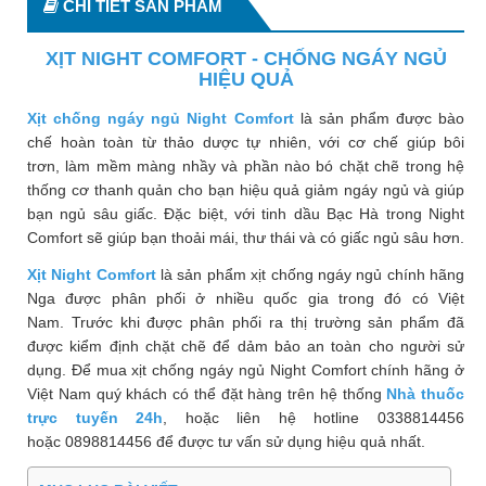
CHI TIẾT SẢN PHẨM
Phù
nề,
XỊT NIGHT COMFORT - CHỐNG NGÁY NGỦ
Dị
HIỆU QUẢ
ứng
Xịt chống ngáy ngủ Night Comfort
là sản phẩm được bào
Hỗ
chế hoàn toàn từ thảo dược tự nhiên, với cơ chế giúp bôi
trợ
trơn, làm mềm màng nhầy và phần nào bó chặt chẽ trong hệ
tiểu
thống cơ thanh quản cho bạn hiệu quả giảm ngáy ngủ và giúp
đường
bạn ngủ sâu giấc. Đặc biệt, với tinh dầu Bạc Hà trong Night
Comfort sẽ giúp bạn thoải mái, thư thái và có giấc ngủ sâu hơn.
Sức
khỏe
Xịt Night Comfort
là sản phẩm xịt chống ngáy ngủ chính hãng
của
Nga được phân phối ở nhiều quốc gia trong đó có Việt
bé
Nam. Trước khi được phân phối ra thị trường sản phẩm đã
được kiểm định chặt chẽ để dảm bảo an toàn cho người sử
Chuyên
dụng.
Để mua xịt chống ngáy ngủ Night Comfort
chính
hãng ở
mục
Việt Nam quý khách có thể đặt hàng trên hệ thống
Nhà thuốc
trực tuyến 24h
, hoặc liên hệ hotline 0338814456
Tin
hoặc 0898814456 để được tư vấn sử dụng hiệu quả nhất.
tức