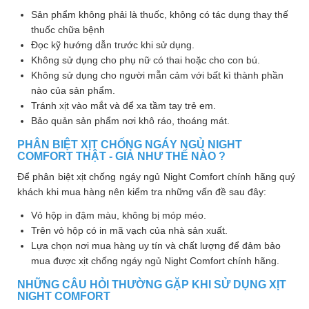
Sản phẩm không phải là thuốc, không có tác dụng thay thế
thuốc chữa bệnh
Đọc kỹ hướng dẫn trước khi sử dụng.
Không sử dụng cho phụ nữ có thai hoặc cho con bú.
Không sử dụng cho người mẫn cảm với bất kì thành phần
nào của sản phẩm.
Tránh xịt vào mắt và để xa tầm tay trẻ em.
Bảo quản sản phẩm nơi khô ráo, thoáng mát.
PHÂN BIỆT XỊT CHỐNG NGÁY NGỦ NIGHT
COMFORT THẬT - GIẢ NHƯ THẾ NÀO ?
Để phân biệt xịt chống ngáy ngủ Night Comfort chính hãng quý
khách khi mua hàng nên kiểm tra những vấn đề sau đây:
Vỏ hộp in đậm màu, không bị móp méo.
Trên vỏ hộp có in mã vạch của nhà sản xuất.
Lựa chọn nơi mua hàng uy tín và chất lượng để đảm bảo
mua được xịt chống ngáy ngủ Night Comfort chính hãng.
NHỮNG CÂU HỎI THƯỜNG GẶP KHI SỬ DỤNG XỊT
NIGHT COMFORT