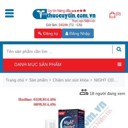
(0)
Trang
chủ
Giờ làm:
24/24h
(T2 - CN)
Đăng ký
Đăng Nhập
Sản
phẩm
Tăng
cường
DANH MỤC SẢN PHẨM
sinh
lý
nam
Trang chủ
Sản phẩm
Chăm sóc sức khỏe
NIGHT COMFORT - CHỐNG NGÁY NGỦ CHÍNH HÃNG NGA
Hỗ
18
người đang xem
trợ
sinh
sản
nam
Hỗ