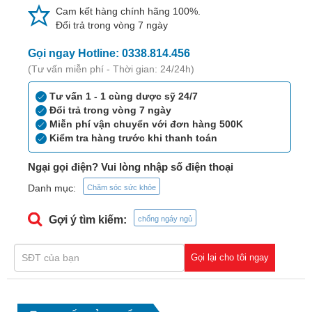
Tiêu
Cam kết hàng chính hãng 100%.
hóa
Đổi trả trong vòng 7 ngày
Cơ
Gọi ngay Hotline: 0338.814.456
xương,
(Tư vấn miễn phí - Thời gian: 24/24h)
Khớp
Tư vấn 1 - 1 cùng dược sỹ 24/7
Mắt
Đổi trả trong vòng 7 ngày
Miễn phí vận chuyển với đơn hàng 500K
Kháng
Kiểm tra hàng trước khi thanh toán
sinh,
Nhiễm
Ngại gọi điện? Vui lòng nhập số điện thoại
khuẩn
Danh mục:
Chăm sóc sức khỏe
Tai,
Gợi ý tìm kiếm:
chống ngáy ngủ
Mũi,
Họng,
Hô
Gọi lại cho tôi ngay
hấp
Chống
viêm,