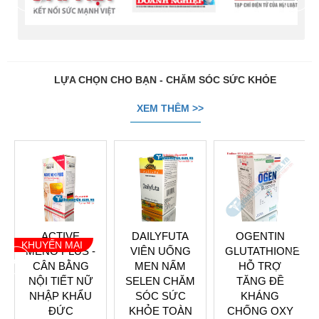
LỰA CHỌN CHO BẠN - CHĂM SÓC SỨC KHỎE
XEM THÊM >>
ACTIVE
DAILYFUTA
OGENTIN
KHUYẾN MẠI
MENO PLUS -
VIÊN UỐNG
GLUTATHIONE
prev
next
CÂN BẰNG
MEN NẤM
HỖ TRỢ
NỘI TIẾT NỮ
SELEN CHĂM
TĂNG ĐỀ
NHẬP KHẨU
SÓC SỨC
KHÁNG
ĐỨC
KHỎE TOÀN
CHỐNG OXY