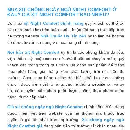
MUA XỊT CHỐNG NGÁY NGỦ NIGHT COMFORT Ở
ĐÂU? GIÁ XỊT NIGHT COMFORT BAO NHIÊU?
Để mua
xịt Night Comfort
chính hãng
quý khách có thể tới
các nhà thuốc lớn trên toàn quốc, hoặc đặt hàng trực tiếp trên
hệ thống website
Nhà Thuốc Uy Tín 24h
hoặc liên hệ hotline
để được tư vấn sử dụng và mua hàng chính hãng.
Nơi bán xịt Night Comfort
uy tín là các phòng khám da liễu,
viện thẩm mỹ hoặc các cơ sở nhà thuốc có chuyên môn, quý
khách cẩn trọng trong quá trình lựa chọn sản phẩm để tránh
mua phải hàng giả, hàng kém chất lượng trôi nổi trên thị
trường. Chọn mua hàng online đặc biệt phải lựa chọn những
địa chỉ được niêm yết rõ ràng, các hệ thống website lớn và uy
tín, có chuyên môn phân phối dược phẩm, thực phẩm chức
năng, được cấp phép.
Giá xịt chống ngáy ngủ Night Comfort
chính hãng hiện đang
được niêm yết trên website của hệ thống nhà thuốc trực
tuyến là giá tốt nhất trên thị trường.
Xịt chống ngáy ngủ
Night Comfort
giá
đang bán trên thị trường rất khác nhau, tùy