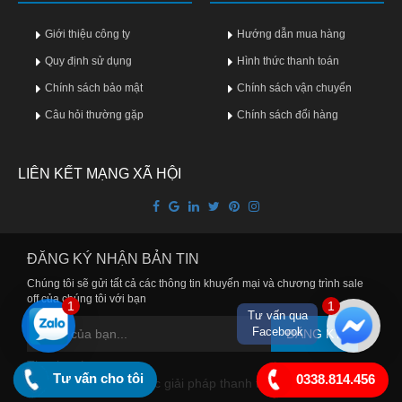
Giới thiệu công ty
Hướng dẫn mua hàng
Quy định sử dụng
Hình thức thanh toán
Chính sách bảo mật
Chính sách vận chuyển
Câu hỏi thường gặp
Chính sách đổi hàng
LIÊN KẾT MẠNG XÃ HỘI
ĐĂNG KÝ NHẬN BẢN TIN
Chúng tôi sẽ gửi tất cả các thông tin khuyến mại và chương trình sale
off của chúng tôi với bạn
1
1
Tư vấn qua
Facebook
ĐĂNG KÝ
Thanh toán
Tư vấn cho tôi
0338.814.456
Chúng tôi cung cấp các giải pháp thanh toán tiện lợi cho bạn