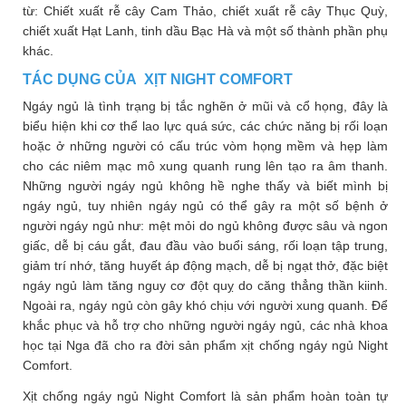
từ: Chiết xuất rễ cây Cam Thảo, chiết xuất rễ cây Thục Quỳ,
chiết xuất Hạt Lanh, tinh dầu Bạc Hà và một số thành phần phụ
khác.
TÁC DỤNG CỦA XỊT NIGHT COMFORT
Ngáy ngủ là tình trạng bị tắc nghẽn ở mũi và cổ họng, đây là
biểu hiện khi cơ thể lao lực quá sức, các chức năng bị rối loạn
hoặc ở những người có cấu trúc vòm họng mềm và hẹp làm
cho các niêm mạc mô xung quanh rung lên tạo ra âm thanh.
Những người ngáy ngủ không hề nghe thấy và biết mình bị
ngáy ngủ, tuy nhiên ngáy ngủ có thể gây ra một số bệnh ở
người ngáy ngủ như: mệt mỏi do ngủ không được sâu và ngon
giấc, dễ bị cáu gắt, đau đầu vào buổi sáng, rối loạn tập trung,
giảm trí nhớ, tăng huyết áp động mạch, dễ bị ngạt thở, đặc biệt
ngáy ngủ làm tăng nguy cơ đột quỵ do căng thẳng thần kiinh.
Ngoài ra, ngáy ngủ còn gây khó chịu với người xung quanh. Để
khắc phục và hỗ trợ cho những người ngáy ngủ, các nhà khoa
học tại Nga đã cho ra đời sản phẩm xịt chống ngáy ngủ Night
Comfort.
Xịt chống ngáy ngủ Night Comfort là sản phẩm hoàn toàn tự