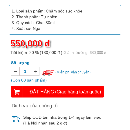
Vitamin,
Khoáng
Loại sản phẩm: Chăm sóc sức khỏe
chất
Thành phần: Tự nhiên
Quy cách: Chai 30ml
Thuốc
Xuất xứ: Nga
giảm
cân
550,000 đ
Thuốc
Tiết kiệm:
20 %
(130,000 đ )
Giá thị trường: 680,000 đ
tăng
Số lượng
cân
(Miễn phí vận chuyển)
Não,
(Còn 88 sản phẩm)
Thần
kinh
ĐẶT HÀNG (Giao hàng toàn quốc)
Tim
Dịch vụ của chúng tôi
mạch
Ship COD tận nhà trong 1-4 ngày làm việc
Gan,
(Hà Nội nhận sau 2 giờ)
Thận,