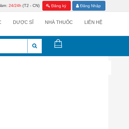
 làm:
24/24h
(T2 - CN)
Đăng ký
Đăng Nhập
C
DƯỢC SĨ
NHÀ THUỐC
LIÊN HỆ