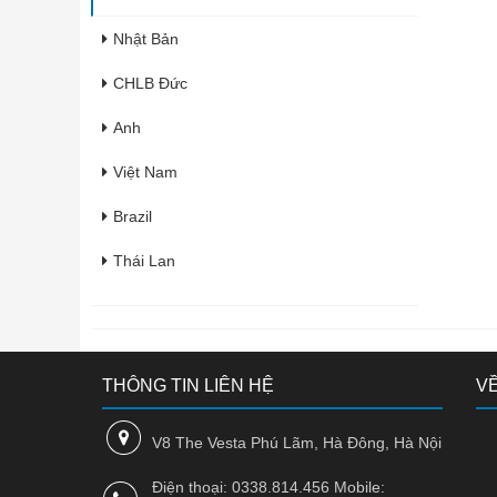
Nhật Bản
CHLB Đức
Anh
Việt Nam
Brazil
Thái Lan
Italia
Pháp
THÔNG TIN LIÊN HỆ
VỀ
Hàn Quốc
Úc
V8 The Vesta Phú Lãm, Hà Đông, Hà Nội
Ấn Độ
Điện thoại: 0338.814.456 Mobile: