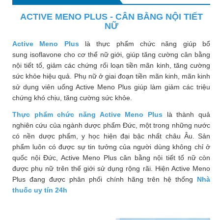
Phù
ACTIVE MENO PLUS - CÂN BẰNG NỘI TIẾT
nề,
NỮ
Dị
ứng
Active Meno Plus
là thực phẩm chức năng giúp bổ
sung
isoflavone cho cơ thể nữ giới, giúp tăng cường cân bằng
Hỗ
nội tiết tố, giảm các chứng rối loạn tiền mãn kinh, tăng cường
trợ
sức khỏe hiệu quả. Phụ nữ ở giai đoạn tiền mãn kinh, mãn kinh
tiểu
sử dụng viên uống Active Meno Plus giúp làm giảm các triệu
đường
chứng khó chịu, tăng cường sức khỏe.
Sức
Thực phẩm chức năng Active Meno Plus
là thành quả
khỏe
nghiên cứu của ngành dược phẩm Đức, một trong những nước
của
có nền dược phẩm, y học hiện đại bậc nhất châu Âu. Sản
bé
phẩm luôn có được sự tin tưởng của người dùng không chỉ ở
quốc nội Đức, Active Meno Plus cân bằng nội tiết tố nữ còn
Chuyên
được phụ nữ trên thế giới sử dụng rộng rãi. Hiện Active Meno
mục
Plus đang được phân phối chính hãng trên hệ thống
Nhà
thuốc uy tín 24h
Tin
tức