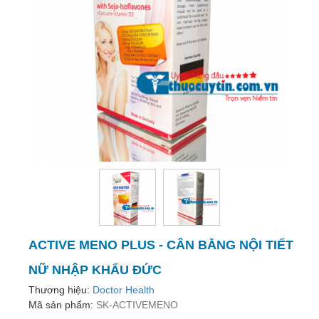
trợ
sinh
sản
nữ
Làm
đẹp,
Chống
Oxy
hóa
Ăn
ngon,
ngủ
ngon
ACTIVE MENO PLUS - CÂN BẰNG NỘI TIẾT
Chăm
sóc
NỮ NHẬP KHẨU ĐỨC
sức
Thương hiệu:
Doctor Health
khỏe
Mã sản phẩm:
SK-ACTIVEMENO