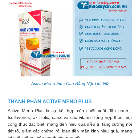
Làm
đẹp
và
sức
khỏe
Chăm
sóc
trẻ
Bài
thuốc
hay
Active Meno Plus Cân Bằng Nội Tiết Nữ
Kiến
THÀNH PHẦN ACTIVE MENO PLUS
thức
bệnh
Active Meno Plus là sự kết hợp của chiết xuất đậu nành -
Isoflavones, axit folic, canxi và các vitamin tổng hợp theo một
Dược
công thức đặc biệt, mang đến hiệu quả điều trị tăng cường nội
sĩ
tiết tố, giảm các chứng rối loạn tiền mãn kinh hiệu quả, mang
lại cuộc sống khỏe mạnh cho phụ nữ.