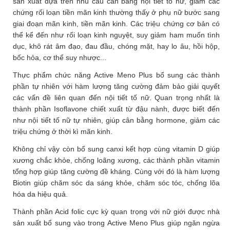
sản xuất dựa trên nhu cầu cân bằng nội tiết tố nữ, giảm các
chứng rối loạn tiền mãn kinh thường thấy ở phụ nữ bước sang
giai đoạn mãn kinh, tiền mãn kinh. Các triệu chứng cơ bản có
thể kể đến như rối loạn kinh nguyệt, suy giảm ham muốn tình
dục, khô rát âm đạo, đau đầu, chóng mặt, hay lo âu, hồi hộp,
bốc hỏa, cơ thể suy nhược...
Thực phẩm chức năng Active Meno Plus bổ sung các thành
phần tự nhiên với hàm lượng tăng cường đảm bảo giải quyết
các vấn đề liên quan đến nội tiết tố nữ. Quan trọng nhất là
thành phần Isoflavone chiết xuất từ đậu nành, được biết đến
như nội tiết tố nữ tự nhiên, giúp cân bằng hormone, giảm các
triệu chứng ở thời kì mãn kinh.
Không chỉ vậy còn bổ sung canxi kết hợp cùng vitamin D giúp
xương chắc khỏe, chống loãng xương, các thành phần vitamin
tổng hợp giúp tăng cường đề kháng. Cùng với đó là hàm lượng
Biotin giúp chăm sóc da sáng khỏe, chăm sóc tóc, chống lõa
hóa da hiệu quả.
Thành phần Acid folic cực kỳ quan trọng với nữ giới được nhà
sản xuất bổ sung vào trong Active Meno Plus giúp ngăn ngừa