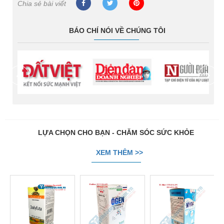
Chia sẻ bài viết
BÁO CHÍ NÓI VỀ CHÚNG TÔI
prev
next
LỰA CHỌN CHO BẠN - CHĂM SÓC SỨC KHỎE
XEM THÊM >>