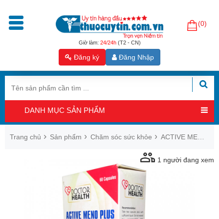
(0)
Trang
chủ
Giờ làm:
24/24h
(T2 - CN)
Đăng ký
Đăng Nhập
Sản
phẩm
Tăng
cường
DANH MỤC SẢN PHẨM
sinh
lý
nam
Trang chủ
Sản phẩm
Chăm sóc sức khỏe
ACTIVE MENO PLUS - CÂN BẰNG NỘI TIẾT NỮ NHẬP KHẨU ĐỨC
Hỗ
1
người đang xem
trợ
sinh
sản
nam
Hỗ