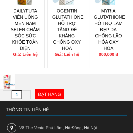
DAILYFUTA
OGENTIN
MYRIA
VIÊN UỐNG
GLUTATHIONE
GLUTATHIONE
prev
next
MEN NẤM
HỖ TRỢ
HỖ TRỢ LÀM
SELEN CHĂM
TĂNG ĐỀ
ĐẸP DA
SÓC SỨC
KHÁNG
CHỐNG LÃO
KHỎE TOÀN
CHỐNG OXY
HÓA OXY
DIỆN
HÓA
HÓA
Giá: Liên hệ
Giá: Liên hệ
900,000 đ
0
0
0
ĐẶT HÀNG
THÔNG TIN LIÊN HỆ
V8 The Vesta Phú Lãm, Hà Đông, Hà Nội