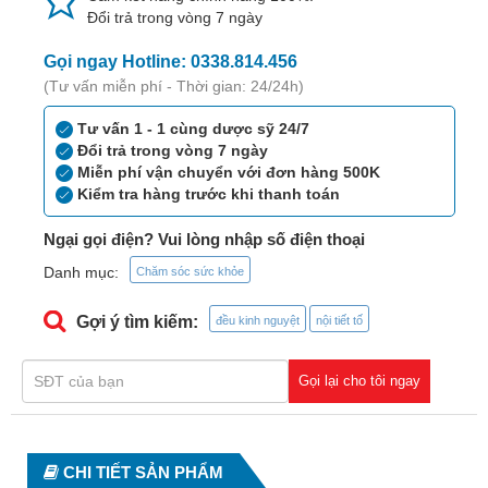
Tiêu
Đổi trả trong vòng 7 ngày
hóa
Gọi ngay Hotline: 0338.814.456
Cơ
(Tư vấn miễn phí - Thời gian: 24/24h)
xương,
Khớp
Tư vấn 1 - 1 cùng dược sỹ 24/7
Đổi trả trong vòng 7 ngày
Mắt
Miễn phí vận chuyển với đơn hàng 500K
Kiểm tra hàng trước khi thanh toán
Kháng
sinh,
Ngại gọi điện? Vui lòng nhập số điện thoại
Nhiễm
Danh mục:
Chăm sóc sức khỏe
khuẩn
Gợi ý tìm kiếm:
đều kinh nguyệt
nội tiết tố
Tai,
Mũi,
Họng,
Gọi lại cho tôi ngay
Hô
hấp
Chống
CHI TIẾT SẢN PHẨM
viêm,