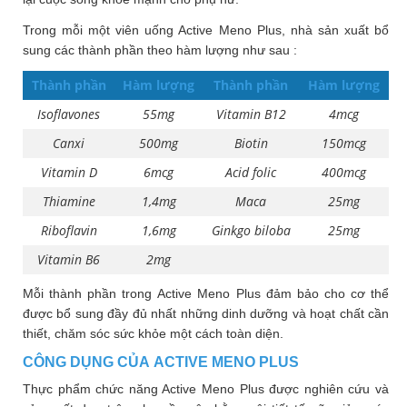
Nhà
Trong mỗi một viên uống Active Meno Plus, nhà sản xuất bổ
thuốc
sung các thành phần theo hàm lượng như sau :
Liên
Thành phần
Hàm lượng
Thành phần
Hàm lượng
hệ
Isoflavones
55mg
Vitamin B12
4mcg
Canxi
500mg
Biotin
150mcg
Vitamin D
6mcg
Acid folic
400mcg
Thiamine
1,4mg
Maca
25mg
Riboflavin
1,6mg
Ginkgo biloba
25mg
Vitamin B6
2mg
Mỗi thành phần trong Active Meno Plus đảm bảo cho cơ thể
được bổ sung đầy đủ nhất những dinh dưỡng và hoạt chất cần
thiết, chăm sóc sức khỏe một cách toàn diện.
CÔNG DỤNG CỦA ACTIVE MENO PLUS
Thực phẩm chức năng Active Meno Plus được nghiên cứu và