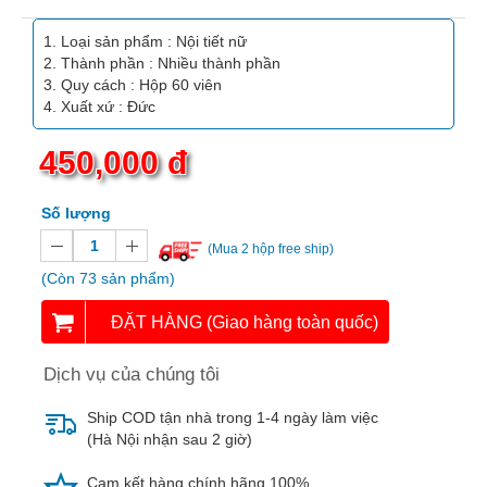
Vitamin,
Khoáng
Loại sản phẩm : Nội tiết nữ
chất
Thành phần : Nhiều thành phần
Quy cách : Hộp 60 viên
Thuốc
Xuất xứ : Đức
giảm
cân
450,000 đ
Thuốc
Số lượng
tăng
cân
(Mua 2 hộp free ship)
(Còn 73 sản phẩm)
Não,
Thần
ĐẶT HÀNG (Giao hàng toàn quốc)
kinh
Dịch vụ của chúng tôi
Tim
mạch
Ship COD tận nhà trong 1-4 ngày làm việc
(Hà Nội nhận sau 2 giờ)
Gan,
Thận,
Cam kết hàng chính hãng 100%.