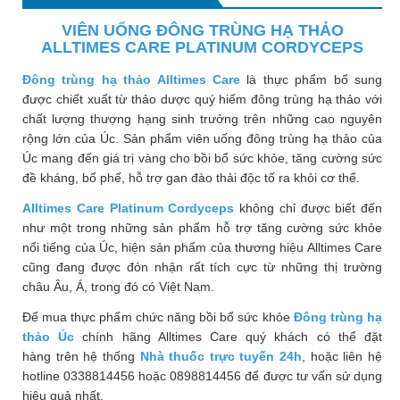
Phù
VIÊN UỐNG ĐÔNG TRÙNG HẠ THẢO
nề,
ALLTIMES CARE PLATINUM CORDYCEPS
Dị
ứng
Đông trùng hạ thảo Alltimes Care
là thực phẩm bổ sung
được chiết xuất từ thảo dược quý hiếm đông trùng hạ thảo với
Hỗ
chất lượng thượng hạng sinh trưởng trên những cao nguyên
trợ
rộng lớn của Úc. Sản phẩm viên uống đông trùng hạ thảo của
tiểu
Úc mang đến giá trị vàng cho bồi bổ sức khỏe, tăng cường sức
đường
đề kháng, bổ phế, hỗ trợ gan đào thải độc tố ra khỏi cơ thể.
Sức
Alltimes Care Platinum Cordyceps
không chỉ được biết đến
khỏe
như một trong những sản phẩm hỗ trợ tăng cường sức khỏe
của
nổi tiếng của Úc, hiện sản phẩm của thương hiệu Alltimes Care
bé
cũng đang được đón nhận rất tích cực từ những thị trường
châu Âu, Á, trong đó có Việt Nam.
Chuyên
Để mua thực phẩm chức năng bồi bổ sức khỏe
Đông trùng hạ
mục
thảo Úc
chính hãng Alltimes Care quý khách có thể đặt
hàng trên hệ thống
Nhà thuốc trực tuyến 24h
, hoặc liên hệ
Tin
hotline 0338814456 hoặc 0898814456 để được tư vấn sử dụng
tức
hiệu quả nhất.