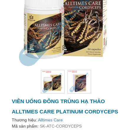
trợ
sinh
sản
nữ
Làm
đẹp,
Chống
Oxy
hóa
Ăn
ngon,
ngủ
ngon
VIÊN UỐNG ĐÔNG TRÙNG HẠ THẢO
Chăm
sóc
ALLTIMES CARE PLATINUM CORDYCEPS
sức
Thương hiệu:
Alltimes Care
khỏe
Mã sản phẩm:
SK-ATC-CORDYCEPS