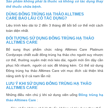
Sản phẩm không phải là thuốc và không có tác dụng thay
thế thuốc chữa bệnh.
DÙNG ĐÔNG TRÙNG HẠ THẢO ALLTIMES
CARE BAO LÂU CÓ TÁC DỤNG?
Liệu trình kéo dài từ 2 đến 3 tháng để bồi bổ cơ thể một cách
toàn diện nhất.
ĐỐI TƯỢNG SỬ DỤNG ĐÔNG TRÙNG HẠ THẢO
ALLTIMES CARE
Bổ sung thực phẩm chức năng Alltimes Care Platinum
Cordyceps chiết xuất đông trùng hạ thảo cho người suy nhược
cơ thể, thường xuyên mệt mỏi kéo dài, người mới ốm dậy cần
phục hồi nhanh, người có sức đề kháng kém. Có thể sử dụng
Đông trùng hạ thảo Alltimes Care với mục đích cải thiện khả
năng sinh lý ở cả nam lẫn nữ.
LƯU Ý KHI SỬ DỤNG ĐÔNG TRÙNG HẠ THẢO
ALLTIMES CARE
Những điều nên chú ý khi sử dụng viên uống
Đông trùng hạ
thảo Alltimes Care
: