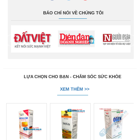
BÁO CHÍ NÓI VỀ CHÚNG TÔI
prev
next
LỰA CHỌN CHO BẠN - CHĂM SÓC SỨC KHỎE
XEM THÊM >>