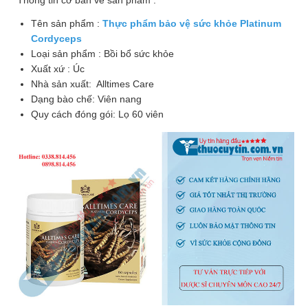
Thông tin cơ bản về sản phẩm :
Nhà
Tên sản phẩm :
Thực phẩm bảo vệ sức khỏe Platinum
thuốc
Cordyceps
Loại sản phẩm : Bồi bổ sức khỏe
Liên
Xuất xứ : Úc
hệ
Nhà sản xuất: Alltimes Care
Dạng bào chế: Viên nang
Quy cách đóng gói: Lọ 60 viên