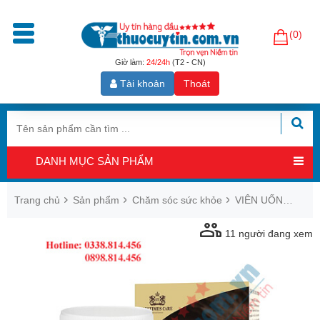
(0)
Trang
chủ
Giờ làm:
24/24h
(T2 - CN)
Tài khoản
Thoát
Sản
phẩm
Tăng
cường
DANH MỤC SẢN PHẨM
sinh
lý
nam
Trang chủ
Sản phẩm
Chăm sóc sức khỏe
VIÊN UỐNG ĐÔNG TRÙNG HẠ THẢO ALLTIMES CARE PLATINUM CORDYCEPS
Hỗ
11
người đang xem
trợ
sinh
sản
nam
Hỗ