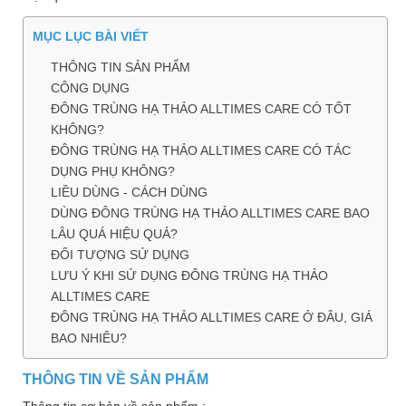
Làm
đẹp
MỤC LỤC BÀI VIẾT
và
THÔNG TIN SẢN PHẨM
sức
CÔNG DỤNG
khỏe
ĐÔNG TRÙNG HẠ THẢO ALLTIMES CARE CÓ TỐT
KHÔNG?
Chăm
sóc
ĐÔNG TRÙNG HẠ THẢO ALLTIMES CARE CÓ TÁC
trẻ
DỤNG PHỤ KHÔNG?
LIỀU DÙNG - CÁCH DÙNG
Bài
DÙNG ĐÔNG TRÙNG HẠ THẢO ALLTIMES CARE BAO
thuốc
LÂU QUÁ HIỆU QUẢ?
hay
ĐỐI TƯỢNG SỬ DỤNG
LƯU Ý KHI SỬ DỤNG ĐÔNG TRÙNG HẠ THẢO
Kiến
ALLTIMES CARE
thức
ĐÔNG TRÙNG HẠ THẢO ALLTIMES CARE Ở ĐÂU, GIÁ
bệnh
BAO NHIÊU?
Dược
THÔNG TIN VỀ SẢN PHẨM
sĩ