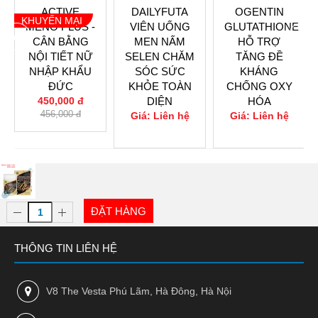
ACTIVE
DAILYFUTA
OGENTIN
KHUYẾN MẠI
MENO PLUS -
VIÊN UỐNG
GLUTATHIONE
prev
next
CÂN BẰNG
MEN NẤM
HỖ TRỢ
NỘI TIẾT NỮ
SELEN CHĂM
TĂNG ĐỀ
NHẬP KHẨU
SÓC SỨC
KHÁNG
ĐỨC
KHỎE TOÀN
CHỐNG OXY
450,000 đ
DIỆN
HÓA
456,000 đ
Giá: Liên hệ
Giá: Liên hệ
0
0
ĐẶT HÀNG
THÔNG TIN LIÊN HỆ
V8 The Vesta Phú Lãm, Hà Đông, Hà Nội