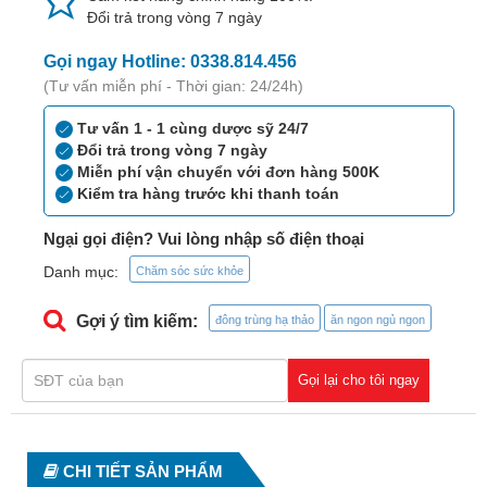
Tiêu
Đổi trả trong vòng 7 ngày
hóa
Gọi ngay Hotline: 0338.814.456
Cơ
(Tư vấn miễn phí - Thời gian: 24/24h)
xương,
Khớp
Tư vấn 1 - 1 cùng dược sỹ 24/7
Đổi trả trong vòng 7 ngày
Mắt
Miễn phí vận chuyển với đơn hàng 500K
Kiểm tra hàng trước khi thanh toán
Kháng
sinh,
Ngại gọi điện? Vui lòng nhập số điện thoại
Nhiễm
Danh mục:
Chăm sóc sức khỏe
khuẩn
Gợi ý tìm kiếm:
đông trùng hạ thảo
ăn ngon ngủ ngon
Tai,
Mũi,
Họng,
Gọi lại cho tôi ngay
Hô
hấp
Chống
CHI TIẾT SẢN PHẨM
viêm,