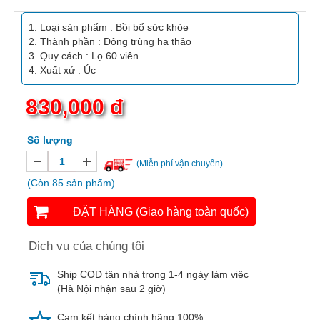
Vitamin,
Khoáng
Loại sản phẩm : Bồi bổ sức khỏe
chất
Thành phần : Đông trùng hạ thảo
Quy cách : Lọ 60 viên
Thuốc
Xuất xứ : Úc
giảm
cân
830,000 đ
Thuốc
Số lượng
tăng
cân
(Miễn phí vận chuyển)
(Còn 85 sản phẩm)
Não,
Thần
ĐẶT HÀNG (Giao hàng toàn quốc)
kinh
Dịch vụ của chúng tôi
Tim
mạch
Ship COD tận nhà trong 1-4 ngày làm việc
(Hà Nội nhận sau 2 giờ)
Gan,
Thận,
Cam kết hàng chính hãng 100%.