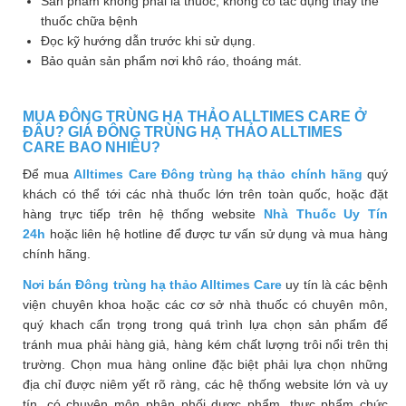
Sản phẩm không phải là thuốc, không có tác dụng thay thế
thuốc chữa bệnh
Đọc kỹ hướng dẫn trước khi sử dụng.
Bảo quản sản phẩm nơi khô ráo, thoáng mát.
MUA ĐÔNG TRÙNG HẠ THẢO ALLTIMES CARE Ở
ĐÂU? GIÁ ĐÔNG TRÙNG HẠ THẢO ALLTIMES
CARE BAO NHIÊU?
Để mua
Alltimes Care Đông trùng hạ thảo chính hãng
quý
khách có thể tới các nhà thuốc lớn trên toàn quốc, hoặc đặt
hàng trực tiếp trên hệ thống website
Nhà Thuốc Uy Tín
24h
hoặc liên hệ hotline để được tư vấn sử dụng và mua hàng
chính hãng.
Nơi bán
Đông trùng hạ thảo Alltimes Care
uy tín là các bệnh
viện chuyên khoa hoặc các cơ sở nhà thuốc có chuyên môn,
quý khach cẩn trọng trong quá trình lựa chọn sản phẩm để
tránh mua phải hàng giả, hàng kém chất lượng trôi nổi trên thị
trường. Chọn mua hàng online đặc biệt phải lựa chọn những
địa chỉ được niêm yết rõ ràng, các hệ thống website lớn và uy
tín, có chuyên môn phân phối dược phẩm, thực phẩm chức