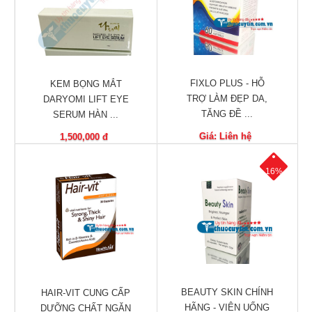
Tiêu
hóa
Cơ
xương,
Khớp
FIXLO PLUS - HỖ
KEM BỌNG MẮT
TRỢ LÀM ĐẸP DA,
DARYOMI LIFT EYE
Mắt
TĂNG ĐỀ ...
SERUM HÀN ...
Kháng
Giá: Liên hệ
1,500,000 đ
sinh,
Nhiễm
16%
khuẩn
Tai,
Mũi,
Họng,
Hô
hấp
BEAUTY SKIN CHÍNH
HAIR-VIT CUNG CẤP
Chống
HÃNG - VIÊN UỐNG
DƯỠNG CHẤT NGĂN
viêm,