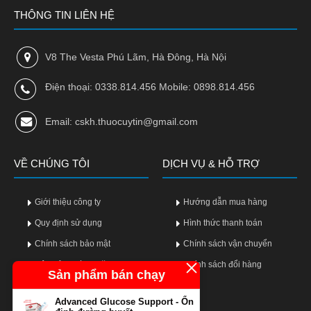
THÔNG TIN LIÊN HỆ
V8 The Vesta Phú Lãm, Hà Đông, Hà Nội
Điện thoại: 0338.814.456 Mobile: 0898.814.456
Email: cskh.thuocuytin@gmail.com
VỀ CHÚNG TÔI
DỊCH VỤ & HỖ TRỢ
Giới thiệu công ty
Hướng dẫn mua hàng
Quy định sử dụng
Hình thức thanh toán
Chính sách bảo mật
Chính sách vận chuyển
Câu hỏi thường gặp
Chính sách đổi hàng
Sản phẩm bán chạy
Advanced Glucose Support - Ổn
LIÊN KẾT MẠNG XÃ HỘI