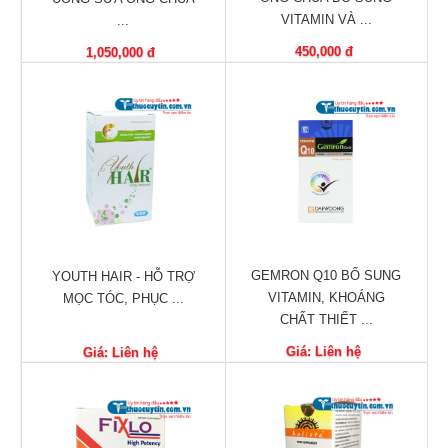
Nhà
VITAMIN VÀ ...
...
thuốc
450,000 đ
1,050,000 đ
Liên
hệ
GEMRON Q10 BỔ SUNG
YOUTH HAIR - HỖ TRỢ
VITAMIN, KHOÁNG
MỌC TÓC, PHỤC ...
CHẤT THIẾT ...
Giá: Liên hệ
Giá: Liên hệ