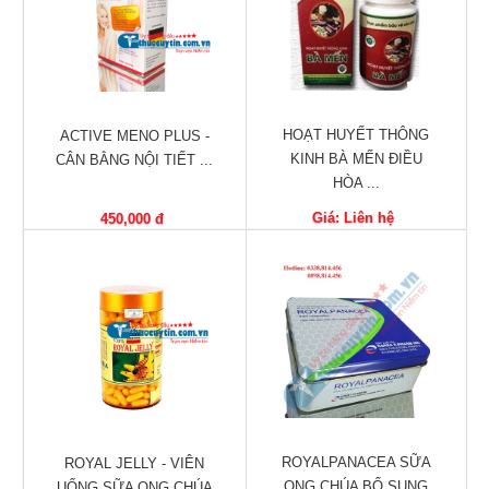
Làm
đẹp
và
sức
khỏe
HOẠT HUYẾT THÔNG
ACTIVE MENO PLUS -
Chăm
KINH BÀ MẾN ĐIỀU
CÂN BẰNG NỘI TIẾT ...
sóc
HÒA ...
trẻ
Giá: Liên hệ
450,000 đ
Bài
thuốc
hay
Kiến
thức
bệnh
Dược
sĩ
ROYALPANACEA SỮA
ROYAL JELLY - VIÊN
ONG CHÚA BỔ SUNG
UỐNG SỮA ONG CHÚA