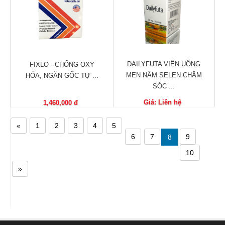
DAILYFUTA VIÊN UỐNG
FIXLO - CHỐNG OXY
MEN NẤM SELEN CHĂM
HÓA, NGĂN GỐC TỰ ...
SÓC ...
Giá: Liên hệ
1,460,000 đ
«
1
2
3
4
5
6
7
9
8
10
»