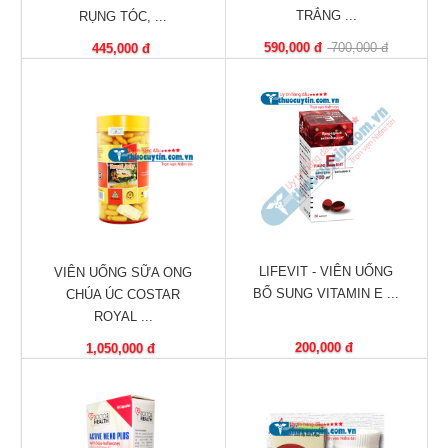
TRẮNG ...
RỤNG TÓC, ...
Phù
nề,
590,000 đ
700,000 đ
445,000 đ
Dị
ứng
Hỗ
trợ
tiểu
đường
Sức
khỏe
của
LIFEVIT - VIÊN UỐNG
VIÊN UỐNG SỮA ONG
bé
BỔ SUNG VITAMIN E ...
CHÚA ÚC COSTAR
ROYAL ...
Chuyên
200,000 đ
1,050,000 đ
mục
Tin
tức