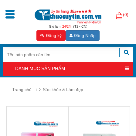
(0)
Trang
chủ
Giờ làm:
24/24h
(T2 - CN)
Đăng ký
Đăng Nhập
Sản
phẩm
Tăng
cường
DANH MỤC SẢN PHẨM
sinh
lý
nam
Trang chủ
Sức khỏe & Làm đẹp
Hỗ
trợ
sinh
sản
nam
Hỗ