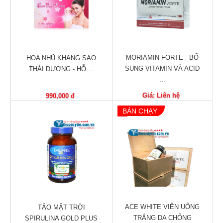
trợ
sinh
sản
nữ
MORIAMIN FORTE - BỔ
HOA NHŨ KHANG SAO
Làm
SUNG VITAMIN VÀ ACID
THÁI DƯƠNG - HỖ ...
đẹp,
...
Chống
Oxy
Giá: Liên hệ
990,000 đ
hóa
BÁN CHẠY
Ăn
ngon,
ngủ
ngon
Chăm
sóc
sức
ACE WHITE VIÊN UỐNG
khỏe
TẢO MẶT TRỜI
TRẮNG DA CHỐNG
SPIRULINA GOLD PLUS