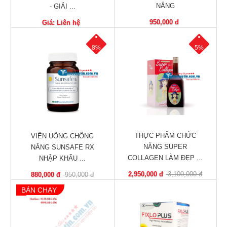
Vitamin,
NẮNG
- GIẢI ...
Khoáng
950,000 đ
Giá: Liên hệ
chất
Thuốc
8%
5%
giảm
cân
Thuốc
tăng
cân
Não,
THỰC PHẨM CHỨC
VIÊN UỐNG CHỐNG
Thần
NĂNG SUPER
NẮNG SUNSAFE RX
kinh
COLLAGEN LÀM ĐẸP ...
NHẬP KHẨU ...
2,950,000 đ
3,100,000 đ
880,000 đ
950,000 đ
Tim
mạch
BÁN CHẠY
Gan,
Thận,