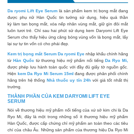
Phù
Da ryomi Lift Eye Serum
là sản phẩm kem trị bọng mắt đang
nề,
được phụ nữ Hàn Quốc tin tưởng sử dụng, hiệu quả thần
Dị
kỳ làm tan bọng mắt, xóa nếp nhăn vùng mắt, giữ gìn đôi mắt
ứng
luôn tươi trẻ. Chỉ sau hai phút sử dụng kem Daryomi Lift Eye
Hỗ
Serum cho thấy hiệu ứng căng bóng vùng vốn là bọng mắt, lấy
trợ
lại sự tự tin vốn có cho phái đẹp.
tiểu
Kem trị bọng mắt Serum Da ryomi Eye
nhập khẩu chính hãng
đường
từ
Hàn Quốc
từ thương hiệu mỹ phẩm nổi tiếng
Da Ryo Mi,
được phép lưu hành toàn quốc với đầy đủ giấy tờ nguồn gốc.
Sức
Hiện
kem Da Ryo Mi Serum 15ml
đang được phân phối chính
khỏe
hãng trên hệ thống
Nhà thuốc uy tín 24h
với giá tốt nhất thị
của
trường.
bé
THÀNH PHẦN CỦA KEM DARYOMI LIFT EYE
Chuyên
SERUM
mục
Nói về thương hiệu mỹ phẩm nổi tiếng của xứ sở kim chi là Da
Ryo Mi, đây là một trong những số ít thương hiệu mỹ phẩm
Tin
Hàn Quốc, được cấp chứng chỉ mỹ phẩm an toàn theo các tiêu
tức
chí của châu Âu. Những sản phẩm của thương hiệu Da Ryo Mi