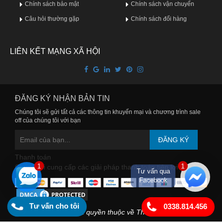
Chính sách bảo mật
Chính sách vận chuyển
Câu hỏi thường gặp
Chính sách đổi hàng
LIÊN KẾT MẠNG XÃ HỘI
ĐĂNG KÝ NHẬN BẢN TIN
Chúng tôi sẽ gửi tất cả các thông tin khuyến mại và chương trình sale
off của chúng tôi với bạn
ĐĂNG KÝ
Thanh toán
1
1
Chúng tôi cung cấp các giải pháp thanh toán tiện lợi cho bạn
Tư vấn qua
Facebook
Tư vấn cho tôi
0338.814.456
Copyright © 2018 Bản quyền thuộc về Thuocuytin.com.vn