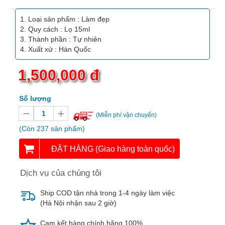
Vitamin,
Khoáng
Loại sản phẩm : Làm đẹp
chất
Quy cách : Lọ 15ml
Thành phần : Tự nhiên
Thuốc
Xuất xứ : Hàn Quốc
giảm
cân
1,500,000 đ
Thuốc
Số lượng
tăng
cân
(Miễn phí vận chuyển)
(Còn 237 sản phẩm)
Não,
Thần
ĐẶT HÀNG (Giao hàng toàn quốc)
kinh
Dịch vụ của chúng tôi
Tim
mạch
Ship COD tận nhà trong 1-4 ngày làm việc
(Hà Nội nhận sau 2 giờ)
Gan,
Thận,
Cam kết hàng chính hãng 100%.