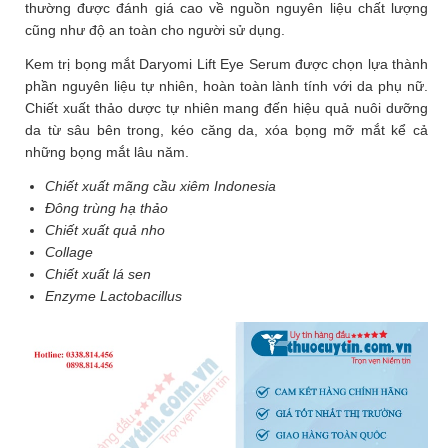
thường được đánh giá cao về nguồn nguyên liệu chất lượng
Làm
cũng như độ an toàn cho người sử dụng.
đẹp
và
Kem trị bọng mắt Daryomi Lift Eye Serum được chọn lựa thành
sức
phần nguyên liệu tự nhiên, hoàn toàn lành tính với da phụ nữ.
khỏe
Chiết xuất thảo dược tự nhiên mang đến hiệu quả nuôi dưỡng
da từ sâu bên trong, kéo căng da, xóa bọng mỡ mắt kể cả
Chăm
những bọng mắt lâu năm.
sóc
Chiết xuất mãng cầu xiêm Indonesia
trẻ
Đông trùng hạ thảo
Bài
Chiết xuất quả nho
thuốc
Collage
hay
Chiết xuất lá sen
Enzyme Lactobacillus
Kiến
thức
bệnh
Dược
sĩ