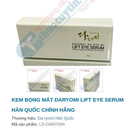
trợ
sinh
sản
nữ
Làm
đẹp,
Chống
Oxy
hóa
Ăn
ngon,
ngủ
ngon
KEM BỌNG MẮT DARYOMI LIFT EYE SERUM
Chăm
sóc
HÀN QUỐC CHÍNH HÃNG
sức
Thương hiệu:
Da ryomi Hàn Quốc
khỏe
Mã sản phẩm:
LD-DARYOMI