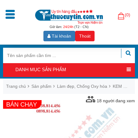
(0)
Trang
chủ
Giờ làm:
24/24h
(T2 - CN)
Tài khoản
Thoát
Sản
phẩm
Tăng
cường
DANH MỤC SẢN PHẨM
sinh
lý
nam
Trang chủ
Sản phẩm
Làm đẹp, Chống Oxy hóa
KEM BỌNG MẮT DARYOMI LIFT EYE SERUM HÀN QUỐC CHÍNH HÃNG
Hỗ
18
người đang xem
BÁN CHẠY
trợ
sinh
sản
nam
Hỗ