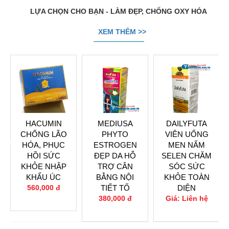
LỰA CHỌN CHO BẠN - LÀM ĐẸP, CHỐNG OXY HÓA
XEM THÊM >>
HACUMIN
MEDIUSA
DAILYFUTA
CHỐNG LÃO
PHYTO
VIÊN UỐNG
prev
next
HÓA, PHỤC
ESTROGEN
MEN NẤM
HỒI SỨC
ĐẸP DA HỖ
SELEN CHĂM
KHỎE NHẬP
TRỢ CÂN
SÓC SỨC
KHẨU ÚC
BẰNG NỘI
KHỎE TOÀN
560,000 đ
TIẾT TỐ
DIỆN
0
380,000 đ
Giá: Liên hệ
0
0