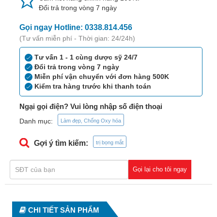
Tiêu
Đổi trả trong vòng 7 ngày
hóa
Gọi ngay Hotline: 0338.814.456
Cơ
(Tư vấn miễn phí - Thời gian: 24/24h)
xương,
Khớp
Tư vấn 1 - 1 cùng dược sỹ 24/7
Đổi trả trong vòng 7 ngày
Mắt
Miễn phí vận chuyển với đơn hàng 500K
Kiểm tra hàng trước khi thanh toán
Kháng
sinh,
Ngại gọi điện? Vui lòng nhập số điện thoại
Nhiễm
Danh mục:
Làm đẹp, Chống Oxy hóa
khuẩn
Gợi ý tìm kiếm:
trị bọng mắt
Tai,
Mũi,
Họng,
Gọi lại cho tôi ngay
Hô
hấp
Chống
CHI TIẾT SẢN PHẨM
viêm,