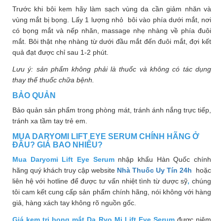
Trước khi bôi kem hãy làm sạch vùng da cần giảm nhăn và
vùng mắt bị bọng. Lấy 1 lượng nhỏ bôi vào phía dưới mắt, nơi
có bọng mắt và nếp nhăn, massage nhẹ nhàng về phía đuôi
mắt. Bôi thật nhẹ nhàng từ dưới đầu mắt đến đuôi mắt, đợi kết
quả đạt được chỉ sau 1-2 phút.
Lưu ý: sản phẩm không phải là thuốc và không có tác dụng
thay thế thuốc chữa bệnh.
BẢO QUẢN
Bảo quản sản phẩm trong phòng mát, tránh ánh nắng trực tiếp,
tránh xa tầm tay trẻ em.
MUA DARYOMI LIFT EYE SERUM CHÍNH HÃNG Ở
ĐÂU? GIÁ BAO NHIÊU?
Mua Daryomi Lift Eye Serum
nhập khẩu Hàn Quốc chính
hãng quý khách truy cập website
Nhà Thuốc Uy Tín 24h
hoặc
liên hệ với hotline
để được tư vấn nhiệt tình từ dược sỹ
,
chúng
tôi cam kết cung cấp sản phẩm chính hãng, nói không với hàng
giả, hàng xách tay không rõ nguồn gốc.
Giá kem trị bọng mắt Da Ryo Mi Lift Eye Serum
được niêm