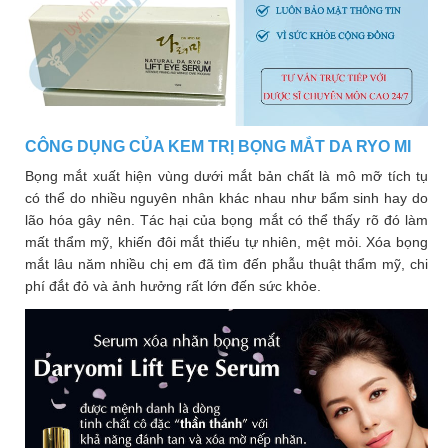
Nhà
thuốc
Liên
hệ
CÔNG DỤNG CỦA KEM TRỊ BỌNG MẮT DA RYO MI
Bọng mắt xuất hiện vùng dưới mắt bản chất là mô mỡ tích tụ
có thể do nhiều nguyên nhân khác nhau như bẩm sinh hay do
lão hóa gây nên. Tác hại của bọng mắt có thể thấy rõ đó làm
mất thẩm mỹ, khiến đôi mắt thiếu tự nhiên, mệt mỏi. Xóa bọng
mắt lâu năm nhiều chị em đã tìm đến phẫu thuật thẩm mỹ, chi
phí đắt đỏ và ảnh hưởng rất lớn đến sức khỏe.