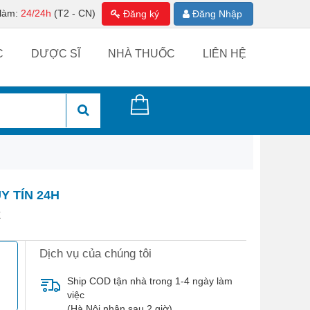
 làm:
24/24h
(T2 - CN)
Đăng ký
Đăng Nhập
C
DƯỢC SĨ
NHÀ THUỐC
LIÊN HỆ
Y TÍN 24H
X
Dịch vụ của chúng tôi
Ship COD tận nhà trong 1-4 ngày làm
việc
(Hà Nội nhận sau 2 giờ)