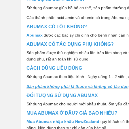
Sử dụng Abumax giúp bồ bổ cơ thể, sản phẩm thường đ
Các thành phần acid amin và abumin có trong Abumax g
ABUMAX CÓ TỐT KHÔNG?
Abumax
được các bác sỹ chỉ định cho bệnh nhân cần hồ
ABUMAX CÓ TÁC DỤNG PHỤ KHÔNG?
Sản phẩm được thử nghiệm nhiều lần trên lâm sàng và th
dụng phụ, rất an toàn khi sử dụng.
CÁCH DÙNG LIỀU DÙNG
Sử dụng Abumax theo liệu trình : Ngày uống 1 - 2 viên,
Sản phẩm không phải là thuốc và không có tác dụn
ĐỐI TƯỢNG SỬ DỤNG ABUMAX
Sử dụng Abumax cho người mới phẫu thuật, ốm yếu cần
MUA ABUMAX Ở ĐÂU? GIÁ BAO NHIÊU?
Mua Abumax nhập khẩu NewZealand
quý khách có thể
hãng. Nên dùng theo sự chỉ dẫn của bác sỹ.