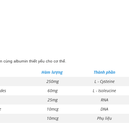
 cùng albumin thiết yếu cho cơ thể.
Hàm lượng
Thành phần
250mg
L - Cysteine
ides
60mg
L - Isoleucine
25mg
RNA
e
10mcg
DNA
10mcg
Phụ liệu