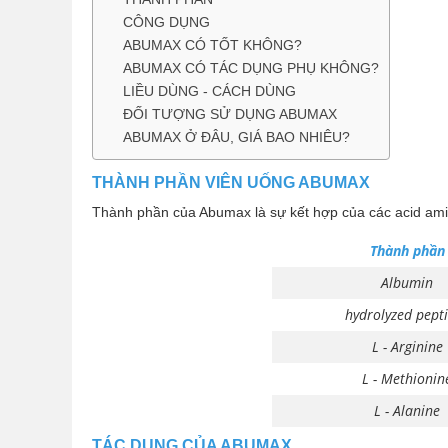
CÔNG DỤNG
ABUMAX CÓ TỐT KHÔNG?
ABUMAX CÓ TÁC DỤNG PHỤ KHÔNG?
LIỀU DÙNG - CÁCH DÙNG
ĐỐI TƯỢNG SỬ DỤNG ABUMAX
ABUMAX Ở ĐÂU, GIÁ BAO NHIÊU?
THÀNH PHẦN VIÊN UỐNG ABUMAX
Thành phần của Abumax là sự kết hợp của các acid amin
Thành phần
Albumin
hydrolyzed pept
L - Arginine
L - Methionin
L - Alanine
TÁC DỤNG CỦA ABUMAX