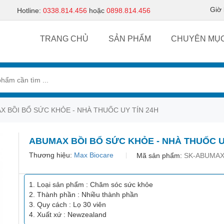
Giờ
Hotline:
0338.814.456
hoặc
0898.814.456
TRANG CHỦ
SẢN PHẨM
CHUYÊN MỤ
X BỒI BỔ SỨC KHỎE - NHÀ THUỐC UY TÍN 24H
ABUMAX BỒI BỔ SỨC KHỎE - NHÀ THUỐC U
Thương hiệu:
Max Biocare
Mã sản phẩm:
SK-ABUMA
Loại sản phẩm : Chăm sóc sức khỏe
Thành phần : Nhiều thành phần
Quy cách : Lọ 30 viên
Xuất xứ : Newzealand