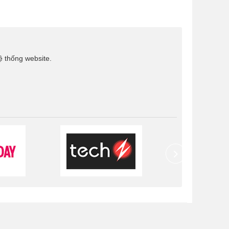
ệ thống website.
next