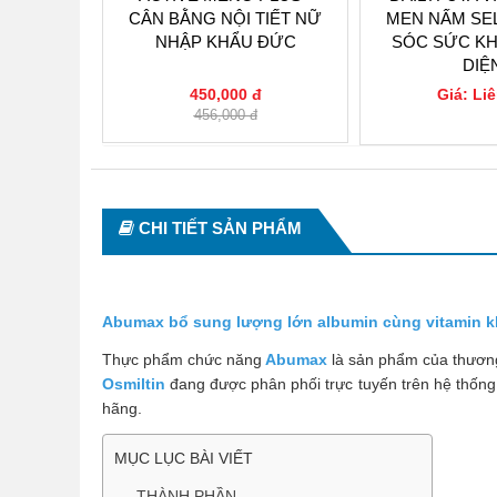
ỒI SỨC
CÂN BẰNG NỘI TIẾT NỮ
MEN NẤM SE
HẨU ÚC
NHẬP KHẨU ĐỨC
SÓC SỨC K
DIỆ
đ
450,000 đ
Giá: Li
456,000 đ
0
CHI TIẾT SẢN PHẨM
Abumax bổ sung lượng lớn albumin cùng vitamin kh
Thực phẩm chức năng
Abumax
là sản phẩm của thươn
Osmiltin
đang được phân phối trực tuyến trên hệ thốn
hãng.
MỤC LỤC BÀI VIẾT
THÀNH PHẦN