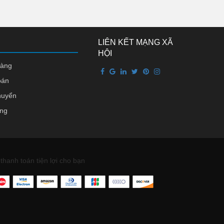
LIÊN KẾT MẠNG XÃ
HỘI
hàng
oán
huyển
àng
thanh toán tiện lợi cho bạn