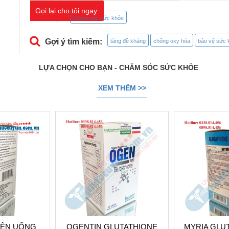
Gọi lại cho tôi ngay
Danh mục:
Chăm sóc sức khỏe
Gợi ý tìm kiếm:
tăng đề kháng
chống oxy hóa
bảo vệ sức 
LỰA CHỌN CHO BẠN - CHĂM SÓC SỨC KHỎE
XEM THÊM >>
VIÊN UỐNG
OGENTIN GLUTATHIONE
MYRIA GLU