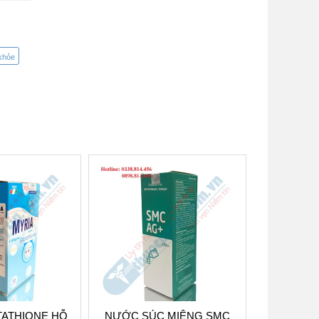
khỏe
next
TATHIONE HỖ
NƯỚC SÚC MIỆNG SMC
HACUMI