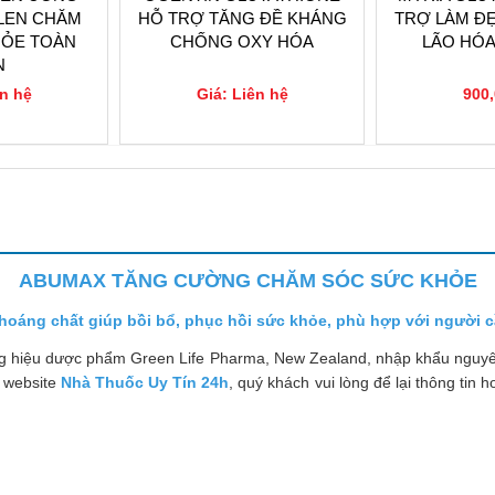
LEN CHĂM
HỖ TRỢ TĂNG ĐỀ KHÁNG
TRỢ LÀM Đ
HỎE TOÀN
CHỐNG OXY HÓA
LÃO HÓA
N
ên hệ
Giá: Liên hệ
900,
0
ABUMAX TĂNG CƯỜNG CHĂM SÓC SỨC KHỎE
oáng chất giúp bồi bổ, phục hồi sức khỏe, phù hợp với người c
g hiệu dược phẩm Green Life Pharma, New Zealand, nhập khẩu nguy
g website
Nhà Thuốc Uy Tín 24h
, quý khách vui lòng để lại thông tin