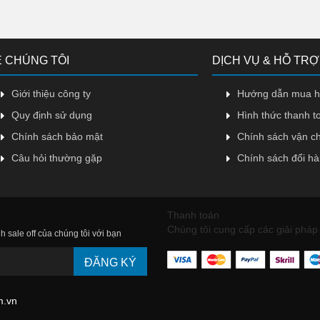
 CHÚNG TÔI
DỊCH VỤ & HỖ TRỢ
Giới thiệu công ty
Hướng dẫn mua 
Quy định sử dụng
Hình thức thanh t
Chính sách bảo mật
Chính sách vận c
Câu hỏi thường gặp
Chính sách đổi h
Thanh toán
Chúng tôi cung cấp các giải pháp 
h sale off của chúng tôi với bạn
ĐĂNG KÝ
m.vn