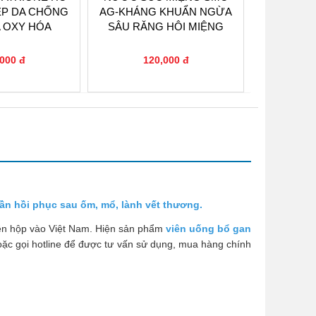
ẸP DA CHỐNG
AG-KHÁNG KHUẨN NGỪA
HÓA, P
 OXY HÓA
SÂU RĂNG HÔI MIỆNG
KHỎE N
000 đ
120,000 đ
5
0
0
ần hồi phục sau ốm, mổ, lành vết thương.
ên hộp vào Việt Nam. Hiện sản phẩm
viên uống bổ gan
 hoặc gọi hotline để được tư vấn sử dụng, mua hàng chính