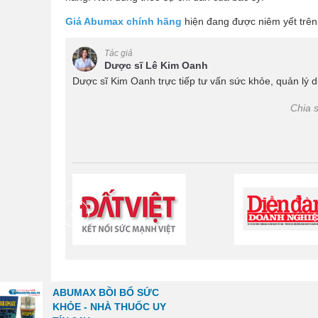
Giá Abumax chính hãng
hiện đang được niêm yết trên w
Tác giả
Dược sĩ Lê Kim Oanh
Dược sĩ Kim Oanh trực tiếp tư vấn sức khỏe, quản lý d
Chia s
prev
ABUMAX BỒI BỔ SỨC
KHỎE - NHÀ THUỐC UY