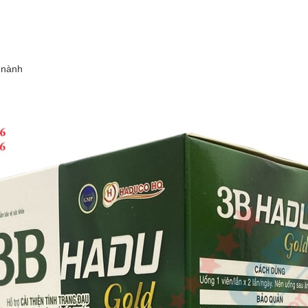
u nành