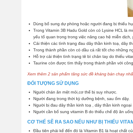
Dùng bổ sung dự phòng hoặc người đang bị thiếu hụ
Trong Vitamin 3B Hadu Gold còn có Lysine HCL là một t
yếu tố quan trọng trong việc nâng cao hệ miễn dịch, p
Cải thiện các tình trạng đau dây thần kinh toạ, dây t
Trong thành phần còn có dầu cá rất tốt cho những n
Hỗ trợ cải thiện tình trạng tê bì chân tay do thiếu vi
Taurine còn được tìm thấy trong thành phần với côn
Xem thêm 2 sản phẩm tăng sức đề kháng bán chạy nhất
ĐỐI TƯỢNG SỬ DỤNG
Người chán ăn mệt mỏi,cơ thể bị suy nhược.
Người đang trong thời kỳ dưỡng bệnh, sau ốm dậy.
Người bị đau dây thần kinh toạ , dây thần kinh ngoại 
Người cần bổ sung vitamin B do thiếu chế độ ăn uốn
CƠ THỂ SẼ RA SAO NẾU NHƯ BỊ THIẾU VITA
Đầu tiên phải kể đến đó là Vitamin B1 là hoạt chất c