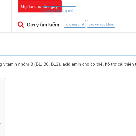
Gọi lại cho tôi ngay
Danh mục:
Vitamin, Khoáng chất
Gợi ý tìm kiếm:
Khoáng chất
bảo vệ sức khỏe
vitamin nhóm B (B1, B6, B12), acid amin cho cơ thể, hỗ trợ cải thiện 
B