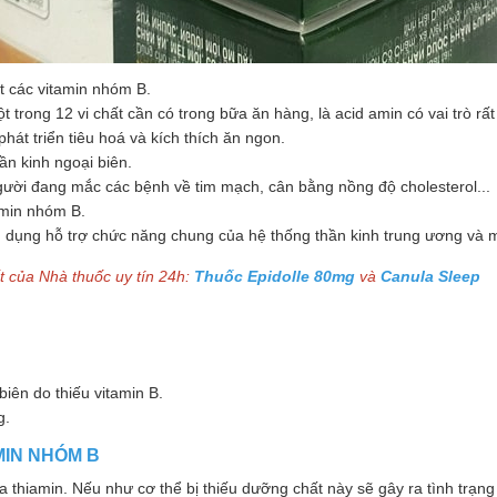
t các vitamin nhóm B.
rong 12 vi chất cần có trong bữa ăn hàng, là acid amin có vai trò rất 
hát triển tiêu hoá và kích thích ăn ngon.
hần kinh ngoại biên.
gười đang mắc các bệnh về tim mạch, cân bằng nồng độ cholesterol...
tamin nhóm B.
g dụng hỗ trợ chức năng chung của hệ thống thần kinh trung ương và 
 của Nhà thuốc uy tín 24h:
Thuốc Epidolle 80mg
và
Canula Sleep
biên do thiếu vitamin B.
g.
MIN NHÓM B
ủa thiamin. Nếu như cơ thể bị thiếu dưỡng chất này sẽ gây ra tình trạ