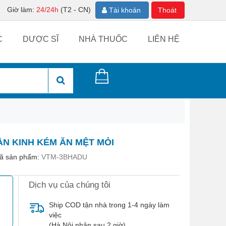
Giờ làm:
24/24h
(T2 - CN)
Tài khoản
Thoát
C
DƯỢC SĨ
NHÀ THUỐC
LIÊN HỆ
ẦN KINH KÉM ĂN MỆT MỎI
ã sản phẩm:
VTM-3BHADU
Dịch vụ của chúng tôi
Ship COD tận nhà trong 1-4 ngày làm
việc
(Hà Nội nhận sau 2 giờ)