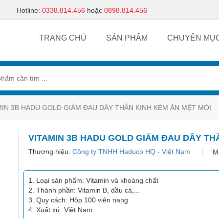
Hotline:
0338.814.456
hoặc
0898.814.456
TRANG CHỦ
SẢN PHẨM
CHUYÊN MỤ
MIN 3B HADU GOLD GIẢM ĐAU DÂY THẦN KINH KÉM ĂN MỆT MỎI
VITAMIN 3B HADU GOLD GIẢM ĐAU DÂY TH
Thương hiệu:
Công ty TNHH Haduco HQ - Việt Nam
M
Loại sản phẩm: Vitamin và khoáng chất
Thành phần: Vitamin B, dầu cá,...
Quy cách: Hộp 100 viên nang
Xuất xứ: Việt Nam