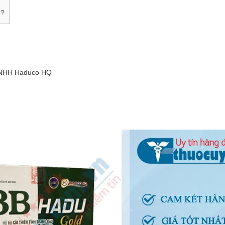
u?
 TNHH Haduco HQ