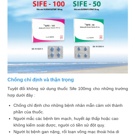
Làm
đẹp
và
sức
khỏe
Chăm
sóc
trẻ
Bài
thuốc
Chống chỉ định và thận trọng
hay
Tuyệt đối không sử dụng thuốc Sife 100mg cho những trường
Kiến
hợp dưới đây :
thức
Chống chỉ định cho những bệnh nhân mẫn cảm với thành
bệnh
phần của thuốc.
Dược
Người mắc các bệnh tim mạch, huyết áp thấp hoặc cao
không kiểm soát được, người có tiền sử đột quỵ.
sĩ
Người bị bệnh gan nặng, rối loạn võng mạc thoái hóa di