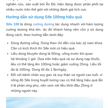
nghiên cứu, sản xuất bởi Ấn Độ, hiện đang được phân phối tại
Phù
nề,
nhiều nước trên thế giới với những đánh giá tích cực.
Dị
Hướng dẫn sử dụng Sife 100mg hiệu quả
ứng
Sife 100
là dòng
cường dương
tác dụng nhanh với hàm lượng
cường dương khá lớn, do đó khách hàng nên chú ý sử dụng
Hỗ
trợ
đúng cách, theo hướng dẫn dưới đây:
tiểu
Dùng đường uống. Dùng theo chỉ dẫn của bác sỹ nam khoa
đường
Cần có kích thích thì Sife mới có hiệu quả
Liều dùng khuyên dùng là 50mg, uống trước khi quan
Sức
hệ khoảng 1 giờ. Dựa trên hiệu quả và sự dung nạp thuốc,
khỏe
liều có thể tăng lên 100mg hoặc giảm xuống 25mg. Liều tối
của
đa là 100mg. Dùng tối đa 1 lần/ngày.
bé
Đối với bệnh nhân suy gan và suy thận và người cao tuổi: vì
Chuyên
nồng độ Sife trong huyết tương cao có thể tăng hiệu quả lẫn
tỉ lệ phản ứng phụ, nên xem xét liều khởi đầu 25mg ở
mục
những người này.
Tin
tức