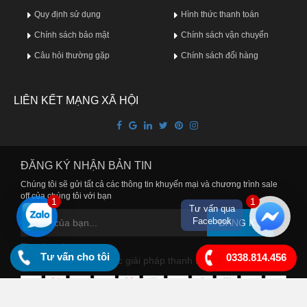
Quy định sử dụng
Hình thức thanh toán
Chính sách bảo mật
Chính sách vận chuyển
Câu hỏi thường gặp
Chính sách đổi hàng
LIÊN KẾT MẠNG XÃ HỘI
ĐĂNG KÝ NHẬN BẢN TIN
Chúng tôi sẽ gửi tất cả các thông tin khuyến mại và chương trình sale
off của chúng tôi với bạn
1
1
Tư vấn qua
Facebook
ĐĂNG KÝ
Thanh toán
Tư vấn cho tôi
0338.814.456
Chúng tôi cung cấp các giải pháp thanh toán tiện lợi cho bạn