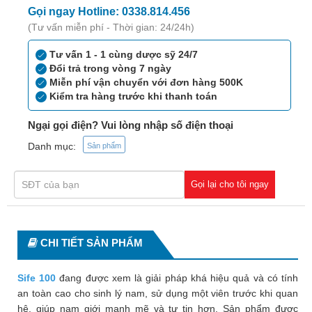
Tiêu
Gọi ngay Hotline: 0338.814.456
hóa
(Tư vấn miễn phí - Thời gian: 24/24h)
Cơ
Tư vấn 1 - 1 cùng dược sỹ 24/7
xương,
Đổi trả trong vòng 7 ngày
Khớp
Miễn phí vận chuyển với đơn hàng 500K
Kiểm tra hàng trước khi thanh toán
Mắt
Ngại gọi điện? Vui lòng nhập số điện thoại
Kháng
Danh mục:
Sản phẩm
sinh,
Nhiễm
khuẩn
Gọi lại cho tôi ngay
Tai,
Mũi,
Họng,
CHI TIẾT SẢN PHẨM
Hô
hấp
Sife 100
đang được xem là giải pháp khá hiệu quả và có tính
an toàn cao cho sinh lý nam, sử dụng một viên trước khi quan
Chống
hệ, giúp nam giới mạnh mẽ và tự tin hơn. Sản phẩm được
viêm,