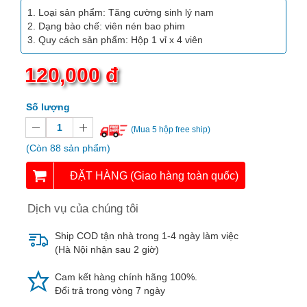
Vitamin,
Loại sản phẩm: Tăng cường sinh lý nam
Khoáng
Dạng bào chế: viên nén bao phim
chất
Quy cách sản phẩm: Hộp 1 vỉ x 4 viên
Thuốc
120,000 đ
giảm
cân
Số lượng
Thuốc
(Mua 5 hộp free ship)
tăng
(Còn 88 sản phẩm)
cân
ĐẶT HÀNG (Giao hàng toàn quốc)
Não,
Thần
Dịch vụ của chúng tôi
kinh
Ship COD tận nhà trong 1-4 ngày làm việc
Tim
(Hà Nội nhận sau 2 giờ)
mạch
Cam kết hàng chính hãng 100%.
Gan,
Đổi trả trong vòng 7 ngày
Thận,