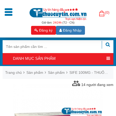
(0)
Trang
chủ
Giờ làm:
24/24h
(T2 - CN)
Đăng ký
Đăng Nhập
Sản
phẩm
Tăng
cường
DANH MỤC SẢN PHẨM
sinh
lý
nam
Trang chủ
Sản phẩm
Sản phẩm
SIFE 100MG - THUỐC CƯỜNG DƯƠNG TÁC DỤNG NHANH, AN TOÀN
Hỗ
14
người đang xem
trợ
sinh
sản
nam
Hỗ