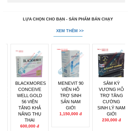
LỰA CHỌN CHO BẠN - SẢN PHẨM BÁN CHẠY
XEM THÊM >>
BLACKMORES
MENEVIT 90
SÂM KỲ
CONCEIVE
VIÊN HỖ
VƯƠNG HỖ
prev
next
WELL GOLD
TRỢ SINH
TRỢ TĂNG
56 VIÊN
SẢN NAM
CƯỜNG
TĂNG KHẢ
GIỚI
SINH LÝ NAM
NĂNG THỤ
1,150,000 đ
GIỚI
0
THAI
230,000 đ
0
600,000 đ