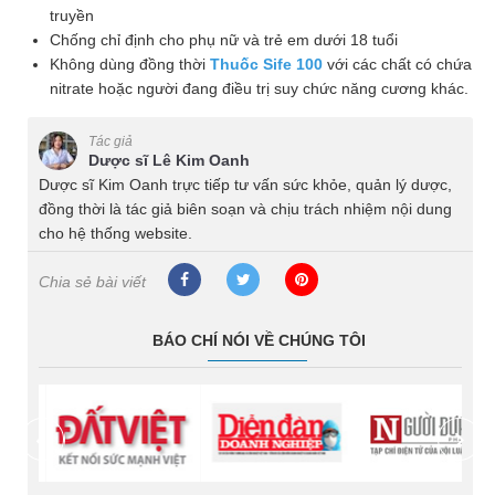
truyền
Nhà
Chống chỉ định cho phụ nữ và trẻ em dưới 18 tuổi
thuốc
Không dùng đồng thời
Thuốc Sife 100
với các chất có chứa
nitrate hoặc người đang điều trị suy chức năng cương khác.
Liên
hệ
Tác giả
Dược sĩ Lê Kim Oanh
Dược sĩ Kim Oanh trực tiếp tư vấn sức khỏe, quản lý dược,
đồng thời là tác giả biên soạn và chịu trách nhiệm nội dung
cho hệ thống website.
Chia sẻ bài viết
BÁO CHÍ NÓI VỀ CHÚNG TÔI
prev
next