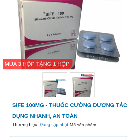
trợ
sinh
sản
nữ
Làm
đẹp,
Chống
Oxy
hóa
MUA 3 HỘP TẶNG 1 HỘP
Ăn
ngon,
ngủ
ngon
SIFE 100MG - THUỐC CƯỜNG DƯƠNG TÁC
Chăm
sóc
DỤNG NHANH, AN TOÀN
sức
Thương hiệu:
Đang cập nhật
Mã sản phẩm:
khỏe