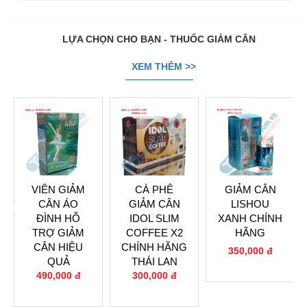
LỰA CHỌN CHO BẠN - THUỐC GIẢM CÂN
XEM THÊM >>
VIÊN GIẢM
CÀ PHÊ
GIẢM CÂN
prev
next
CÂN ÁO
GIẢM CÂN
LISHOU
ĐÌNH HỖ
IDOL SLIM
XANH CHÍNH
TRỢ GIẢM
COFFEE X2
HÃNG
CÂN HIỆU
CHÍNH HÃNG
350,000 đ
QUẢ
THÁI LAN
0
490,000 đ
300,000 đ
0
0