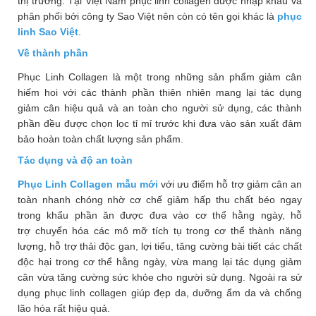
thị trường. Tại Việt Nam phục linh collagen được nhập khẩu và
phân phối bởi công ty Sao Việt nên còn có tên gọi khác là
phục
linh Sao Việt
.
Về thành phần
Phục Linh Collagen là một trong những sản phẩm giảm cân
hiếm hoi với các thành phần thiên nhiên mang lại tác dụng
giảm cân hiệu quả và an toàn cho người sử dụng, các thành
phần đều được chọn lọc tỉ mỉ trước khi đưa vào sản xuất đảm
bảo hoàn toàn chất lượng sản phẩm.
Tác dụng và độ an toàn
Phục Linh Collagen mẫu mới
với ưu điểm hỗ trợ giảm cân an
toàn nhanh chóng nhờ cơ chế giảm hấp thu chất béo ngay
trong khẩu phần ăn được đưa vào cơ thể hằng ngày, hỗ
trợ chuyển hóa các mô mỡ tích tụ trong cơ thể thành năng
lượng, hỗ trợ thải độc gan, lợi tiểu, tăng cường bài tiết các chất
độc hại trong cơ thể hằng ngày, vừa mang lại tác dụng giảm
cân vừa tăng cường sức khỏe cho người sử dụng. Ngoài ra sử
dụng phục linh collagen giúp đẹp da, dưỡng ẩm da và chống
lão hóa rất hiệu quả.