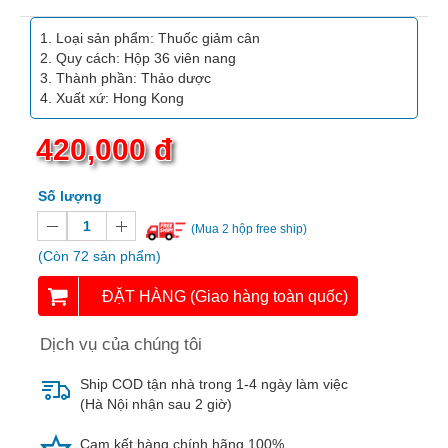
Vitamin,
Khoáng
Loại sản phẩm: Thuốc giảm cân
chất
Quy cách: Hộp 36 viên nang
Thành phần: Thảo dược
Thuốc
Xuất xứ: Hong Kong
giảm
cân
420,000 đ
Thuốc
Số lượng
tăng
cân
(Mua 2 hộp free ship)
(Còn 72 sản phẩm)
Não,
Thần
ĐẶT HÀNG (Giao hàng toàn quốc)
kinh
Dịch vụ của chúng tôi
Tim
mạch
Ship COD tận nhà trong 1-4 ngày làm việc
(Hà Nội nhận sau 2 giờ)
Gan,
Thận,
Cam kết hàng chính hãng 100%.