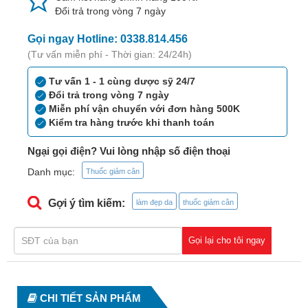
Tiêu
Đổi trả trong vòng 7 ngày
hóa
Gọi ngay Hotline: 0338.814.456
Cơ
(Tư vấn miễn phí - Thời gian: 24/24h)
xương,
Khớp
Tư vấn 1 - 1 cùng dược sỹ 24/7
Đổi trả trong vòng 7 ngày
Mắt
Miễn phí vận chuyển với đơn hàng 500K
Kiểm tra hàng trước khi thanh toán
Kháng
sinh,
Ngại gọi điện? Vui lòng nhập số điện thoại
Nhiễm
Danh mục:
Thuốc giảm cân
khuẩn
Gợi ý tìm kiếm:
làm đẹp da
thuốc giảm cân
Tai,
Mũi,
Họng,
Gọi lại cho tôi ngay
Hô
hấp
Chống
CHI TIẾT SẢN PHẨM
viêm,