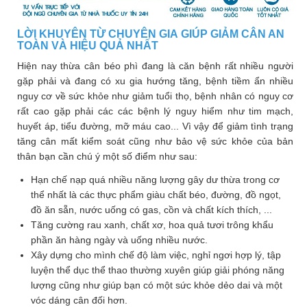
LỜI KHUYÊN TỪ CHUYÊN GIA GIÚP GIẢM CÂN AN
TOÀN VÀ HIỆU QUẢ NHẤT
Hiện nay thừa cân béo phì đang là căn bệnh rất nhiều người
gặp phải và đang có xu gia hướng tăng, bệnh tiềm ẩn nhiều
nguy cơ về sức khỏe như giảm tuổi thọ, bệnh nhân có nguy cơ
rất cao gặp phải các các bệnh lý nguy hiểm như tim mạch,
huyết áp, tiểu đường, mỡ máu cao... Vì vậy để giảm tình trạng
tăng cân mất kiểm soát cũng như bảo vệ sức khỏe của bản
thân bạn cần chú ý một số điểm như sau:
Hạn chế nạp quá nhiều năng lượng gây dư thừa trong cơ
thể nhất là các thực phẩm giàu chất béo, đường, đồ ngọt,
đồ ăn sẵn, nước uống có gas, cồn và chất kích thích, ...
Tăng cường rau xanh, chất xơ, hoa quả tươi trông khẩu
phần ăn hàng ngày và uống nhiều nước.
Xây dựng cho mình chế độ làm việc, nghỉ ngơi hợp lý, tập
luyện thể dục thể thao thường xuyên giúp giải phóng năng
lượng cũng như giúp bạn có một sức khỏe dẻo dai và một
vóc dáng cân đối hơn.