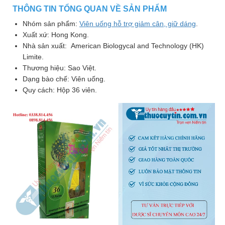
THÔNG TIN TỔNG QUAN VỀ SẢN PHẨM
Nhà
thuốc
Nhóm sản phẩm:
Viên uống hỗ trợ giảm cân, giữ dáng
.
Xuất xứ: Hong Kong.
Liên
Nhà sản xuất: American Biologycal and Technology (HK)
Limite.
hệ
Thương hiệu: Sao Việt.
Dạng bào chế: Viên uống.
Quy cách: Hộp 36 viên.