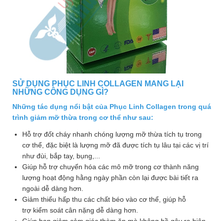
SỬ DỤNG PHỤC LINH COLLAGEN MANG LẠI
NHỮNG CÔNG DỤNG GÌ?
Những tác dụng nổi bật của Phục Linh Collagen trong quá
trình giảm mỡ thừa trong cơ thể như sau:
Hỗ trợ đốt cháy nhanh chóng lượng mỡ thừa tích tụ trong
cơ thể, đặc biệt là lượng mỡ đã được tích tụ lâu tại các vị trí
như đùi, bắp tay, bụng,...
Giúp hỗ trợ chuyển hóa các mô mỡ trong cơ thành năng
lượng hoạt động hằng ngày phần còn lại được bài tiết ra
ngoài dễ dàng hơn.
Giảm thiểu hấp thu các chất béo vào cơ thể, giúp hỗ
trợ kiểm soát cân nặng dễ dàng hơn.
Giúp bạn giảm cảm giác thèm ăn mà không hề gây ra hiện