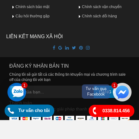
Chính sách bảo mật
Chính sách vận chuyển
Câu hỏi thường gặp
Chính sách đổi hàng
LIÊN KẾT MẠNG XÃ HỘI
ĐĂNG KÝ NHẬN BẢN TIN
Chúng tôi sẽ gửi tất cả các thông tin khuyến mại và chương trình sale
off của chúng tôi với bạn
1
1
Tư vấn qua
ĐĂNG KÝ
Facebook
Thanh toán
Chúng tôi cung cấp các giải pháp thanh toán tiện lợi cho bạn
Tư vấn cho tôi
0338.814.456
Copyright © 2018 Bản quyền thuộc về Thuocuytin.com.vn