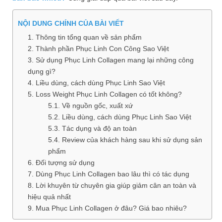
Làm
đẹp
NỘI DUNG CHÍNH CỦA BÀI VIẾT
và
1.
Thông tin tổng quan về sản phẩm
sức
2.
Thành phần Phục Linh Con Công Sao Việt
khỏe
3.
Sử dụng Phục Linh Collagen mang lại những công
dụng gì?
Chăm
sóc
4.
Liều dùng, cách dùng Phục Linh Sao Việt
trẻ
5.
Loss Weight Phục Linh Collagen có tốt không?
5.1.
Về nguồn gốc, xuất xứ
Bài
5.2.
Liều dùng, cách dùng Phục Linh Sao Việt
thuốc
5.3.
Tác dụng và độ an toàn
hay
5.4.
Review của khách hàng sau khi sử dụng sản
phẩm
Kiến
6.
Đối tượng sử dụng
thức
7.
Dùng Phục Linh Collagen bao lâu thì có tác dụng
bệnh
8.
Lời khuyên từ chuyên gia giúp giảm cân an toàn và
Dược
hiệu quả nhất
9.
Mua Phục Linh Collagen ở đâu? Giá bao nhiêu?
sĩ