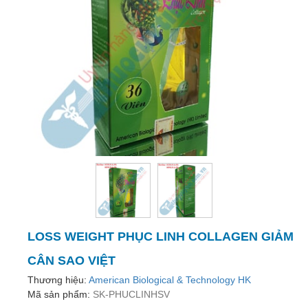
trợ
sinh
sản
nữ
Làm
đẹp,
Chống
Oxy
hóa
Ăn
ngon,
ngủ
ngon
LOSS WEIGHT PHỤC LINH COLLAGEN GIẢM
Chăm
sóc
CÂN SAO VIỆT
sức
Thương hiệu:
American Biological & Technology HK
khỏe
Mã sản phẩm:
SK-PHUCLINHSV