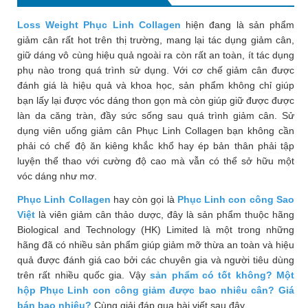
Phù
Loss Weight Phục Linh Collagen
hiện đang là sản phẩm
nề,
giảm cân rất hot trên thị trường, mang lại tác dụng giảm cân,
Dị
giữ dáng vô cùng hiệu quả ngoài ra còn rất an toàn, ít tác dụng
ứng
phụ nào trong quá trình sử dụng. Với cơ chế giảm cân được
Hỗ
đánh giá là hiệu quả và khoa học, sản phẩm không chỉ giúp
trợ
bạn lấy lại được vóc dáng thon gọn mà còn giúp giữ được được
tiểu
làn da căng tràn, đầy sức sống sau quá trình giảm cân. Sử
đường
dụng viên uống giảm cân Phục Linh Collagen bạn không cần
phải có chế độ ăn kiêng khắc khổ hay ép bản thân phải tập
Sức
luyện thể thao với cường độ cao mà vẫn có thể sở hữu một
khỏe
vóc dáng như mơ.
của
Phục Linh Collagen
bé
hay còn gọi là
Phục Linh con công Sao
Việt
là viên giảm cân thảo dược, đây là sản phẩm thuộc hãng
Chuyên
Biological and Technology (HK) Limited là một trong những
hãng đã có nhiều sản phẩm giúp giảm mỡ thừa an toàn và hiệu
mục
quả được đánh giá cao bởi các chuyên gia và người tiêu dùng
trên rất nhiều quốc gia. Vậy
sản phẩm có tốt không? Một
Tin
hộp Phục Linh con công giảm được bao nhiêu cân? Giá
tức
bán bao nhiêu?
Cùng giải đáp qua bài viết sau đây.