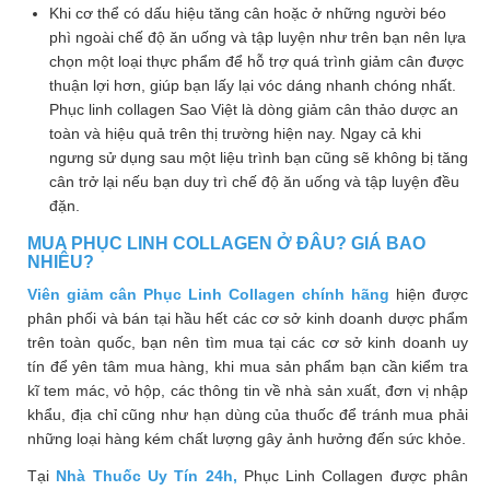
Khi cơ thể có dấu hiệu tăng cân hoặc ở những người béo
phì ngoài chế độ ăn uống và tập luyện như trên bạn nên lựa
chọn một loại thực phẩm để hỗ trợ quá trình giảm cân được
thuận lợi hơn, giúp bạn lấy lại vóc dáng nhanh chóng nhất.
Phục linh collagen Sao Việt là dòng giảm cân thảo dược an
toàn và hiệu quả trên thị trường hiện nay. Ngay cả khi
ngưng sử dụng sau một liệu trình bạn cũng sẽ không bị tăng
cân trở lại nếu bạn duy trì chế độ ăn uống và tập luyện đều
đặn.
MUA PHỤC LINH COLLAGEN Ở ĐÂU? GIÁ BAO
NHIÊU?
Viên giảm cân Phục Linh Collagen chính hãng
hiện được
phân phối và bán tại hầu hết các cơ sở kinh doanh dược phẩm
trên toàn quốc, bạn nên tìm mua tại các cơ sở kinh doanh uy
tín để yên tâm mua hàng, khi mua sản phẩm bạn cần kiểm tra
kĩ tem mác, vỏ hộp, các thông tin về nhà sản xuất, đơn vị nhập
khẩu, địa chỉ cũng như hạn dùng của thuốc để tránh mua phải
những loại hàng kém chất lượng gây ảnh hưởng đến sức khỏe.
Tại
Nhà Thuốc Uy Tín 24h,
Phục Linh Collagen được phân