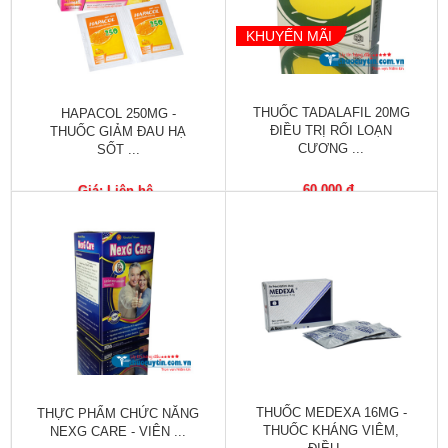
Tiêu
hóa
KHUYẾN MÃI
Cơ
xương,
Khớp
THUỐC TADALAFIL 20MG
HAPACOL 250MG -
ĐIỀU TRỊ RỐI LOẠN
THUỐC GIẢM ĐAU HẠ
CƯƠNG ...
SỐT ...
Mắt
60,000 đ
Giá: Liên hệ
Kháng
sinh,
Nhiễm
khuẩn
Tai,
Mũi,
Họng,
Hô
hấp
THUỐC MEDEXA 16MG -
THỰC PHẨM CHỨC NĂNG
Chống
THUỐC KHÁNG VIÊM,
NEXG CARE - VIÊN ...
viêm,