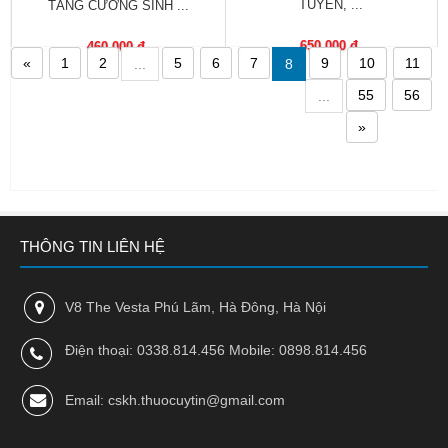
TUYẾN, ...
TĂNG CƯỜNG SINH ...
Nhà
thuốc
650,000 đ
460,000 đ
«
1
2
5
6
7
9
10
11
...
8
Liên
55
56
...
hệ
»
THÔNG TIN LIÊN HỆ
V8 The Vesta Phú Lãm, Hà Đông, Hà Nội
Điện thoại: 0338.814.456 Mobile: 0898.814.456
Email: cskh.thuocuytin@gmail.com