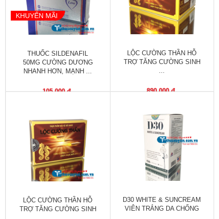
trợ
KHUYẾN MÃI
sinh
sản
nữ
LỘC CƯỜNG THẦN HỖ
THUỐC SILDENAFIL
Làm
TRỢ TĂNG CƯỜNG SINH
50MG CƯỜNG DƯƠNG
đẹp,
...
NHANH HƠN, MẠNH ...
Chống
Oxy
890,000 đ
105,000 đ
hóa
Ăn
ngon,
ngủ
ngon
Chăm
sóc
sức
D30 WHITE & SUNCREAM
LỘC CƯỜNG THẦN HỖ
khỏe
VIÊN TRẮNG DA CHỐNG
TRỢ TĂNG CƯỜNG SINH
...
...