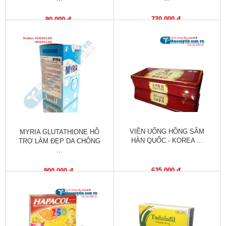
Vitamin,
Khoáng
720,000 đ
90,000 đ
chất
Thuốc
giảm
cân
Thuốc
tăng
cân
VIÊN UỐNG HỒNG SÂM
MYRIA GLUTATHIONE HỖ
Não,
HÀN QUỐC - KOREA ...
TRỢ LÀM ĐẸP DA CHỐNG
Thần
...
kinh
635,000 đ
900,000 đ
Tim
mạch
Gan,
Thận,