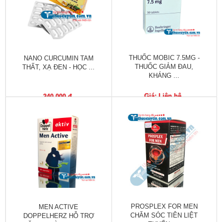
Làm
đẹp
và
sức
khỏe
THUỐC MOBIC 7.5MG -
NANO CURCUMIN TAM
THUỐC GIẢM ĐAU,
THẤT, XẠ ĐEN - HỌC ...
Chăm
KHÁNG ...
sóc
trẻ
Giá: Liên hệ
240,000 đ
Bài
thuốc
hay
Kiến
thức
bệnh
Dược
PROSPLEX FOR MEN
MEN ACTIVE
sĩ
CHĂM SÓC TIÊN LIỆT
DOPPELHERZ HỖ TRỢ