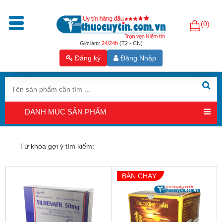
(0)
Trang
chủ
Giờ làm:
24/24h
(T2 - CN)
Đăng ký
Đăng Nhập
Sản
phẩm
Tăng
cường
DANH MỤC SẢN PHẨM
sinh
lý
nam
Từ khóa gợi ý tìm kiếm:
Hỗ
trợ
BÁN CHẠY
sinh
sản
nam
Hỗ