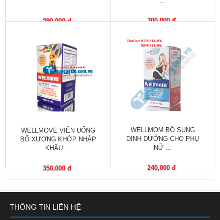
...
Phù
nề,
300,000 đ
290,000 đ
Dị
ứng
Hỗ
trợ
tiểu
đường
Sức
khỏe
WELLMOM BỔ SUNG
WELLMOVE VIÊN UỐNG
của
DINH DƯỠNG CHO PHỤ
BỔ XƯƠNG KHỚP NHẬP
bé
NỮ ...
KHẨU ...
Chuyên
240,000 đ
350,000 đ
mục
Tin
THÔNG TIN LIÊN HỆ
tức