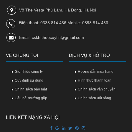
Làm
V8 The Vesta Phú Lãm, Hà Đông, Hà Nội
đẹp
và
Điện thoại: 0338.814.456 Mobile: 0898.814.456
sức
khỏe
Email: cskh.thuocuytin@gmail.com
Chăm
sóc
trẻ
VỀ CHÚNG TÔI
DỊCH VỤ & HỖ TRỢ
Bài
Giới thiệu công ty
Hướng dẫn mua hàng
thuốc
hay
Quy định sử dụng
Hình thức thanh toán
Chính sách bảo mật
Chính sách vận chuyển
Kiến
thức
Câu hỏi thường gặp
Chính sách đổi hàng
bệnh
Dược
LIÊN KẾT MẠNG XÃ HỘI
sĩ