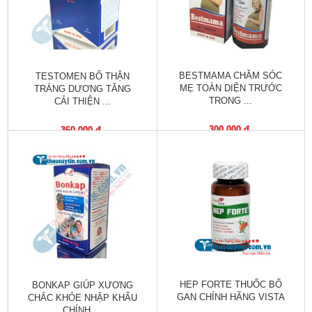
trợ
sinh
sản
nữ
BESTMAMA CHĂM SÓC
TESTOMEN BỔ THẬN
Làm
MẸ TOÀN DIỆN TRƯỚC
TRÁNG DƯƠNG TĂNG
đẹp,
TRONG ...
CẢI THIỆN ...
Chống
Oxy
300,000 đ
360,000 đ
hóa
Ăn
ngon,
ngủ
ngon
Chăm
sóc
sức
HEP FORTE THUỐC BỔ
BONKAP GIÚP XƯƠNG
khỏe
GAN CHÍNH HÃNG VISTA
CHẮC KHỎE NHẬP KHẨU
...
CHÍNH ...