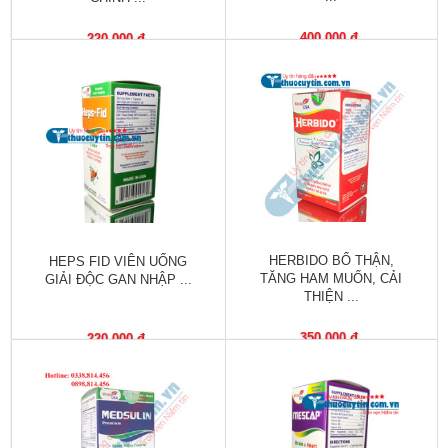
Vitamin,
Khoáng
400,000 đ
220,000 đ
chất
Thuốc
giảm
cân
Thuốc
tăng
cân
HERBIDO BỔ THẬN,
HEPS FID VIÊN UỐNG
Não,
TĂNG HAM MUỐN, CẢI
GIẢI ĐỘC GAN NHẬP ...
Thần
THIỆN ...
kinh
350,000 đ
220,000 đ
Tim
mạch
Gan,
Thận,