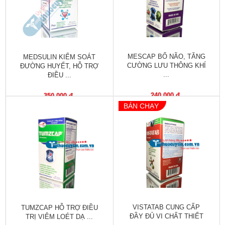
Tiêu
hóa
Cơ
xương,
Khớp
MESCAP BỔ NÃO, TĂNG
MEDSULIN KIỂM SOÁT
CƯỜNG LƯU THÔNG KHÍ
ĐƯỜNG HUYẾT, HỖ TRỢ
...
ĐIỀU ...
Mắt
240,000 đ
350,000 đ
Kháng
BÁN CHẠY
sinh,
Nhiễm
khuẩn
Tai,
Mũi,
Họng,
Hô
hấp
VISTATAB CUNG CẤP
TUMZCAP HỖ TRỢ ĐIỀU
Chống
ĐẦY ĐỦ VI CHẤT THIẾT
TRỊ VIÊM LOÉT DẠ ...
viêm,