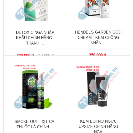
trợ
sinh
sản
nữ
HENDEL'S GARDEN GOJI
DETOXIC NGA NHẬP
Làm
CREAM - KEM CHỐNG
KHẨU CHÍNH HÃNG -
đẹp,
NHĂN ...
THANH ...
Chống
Oxy
350,000 đ
220,000 đ
240,000 đ
hóa
Ăn
ngon,
ngủ
ngon
Chăm
sóc
sức
KEM BÔI NỞ NGỰC
SMOKE OUT - XỊT CAI
khỏe
UPSIZE CHÍNH HÃNG
THUỐC LÁ CHÍNH ...
NGA