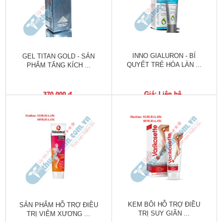
Tiêu
hóa
Cơ
xương,
Khớp
INNO GIALURON - BÍ
GEL TITAN GOLD - SẢN
QUYẾT TRẺ HÓA LÀN ...
PHẨM TĂNG KÍCH ...
Mắt
Giá: Liên hệ
370,000 đ
Kháng
sinh,
Nhiễm
khuẩn
Tai,
Mũi,
Họng,
Hô
hấp
KEM BÔI HỖ TRỢ ĐIỀU
SẢN PHẨM HỖ TRỢ ĐIỀU
Chống
TRỊ SUY GIÃN ...
TRỊ VIÊM XƯƠNG ...
viêm,