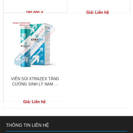
Phù
nề,
Giá: Liên hệ
190,000 đ
Dị
ứng
Hỗ
trợ
tiểu
đường
Sức
khỏe
VIÊN SỦI XTRAZEX TĂNG
của
CƯỜNG SINH LÝ NAM ...
bé
Chuyên
Giá: Liên hệ
mục
Tin
THÔNG TIN LIÊN HỆ
tức