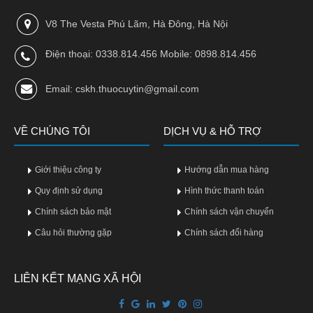
Làm
V8 The Vesta Phú Lãm, Hà Đông, Hà Nội
đẹp
và
Điện thoại: 0338.814.456 Mobile: 0898.814.456
sức
khỏe
Email: cskh.thuocuytin@gmail.com
Chăm
sóc
trẻ
VỀ CHÚNG TÔI
DỊCH VỤ & HỖ TRỢ
Bài
Giới thiệu công ty
Hướng dẫn mua hàng
thuốc
hay
Quy định sử dụng
Hình thức thanh toán
Chính sách bảo mật
Chính sách vận chuyển
Kiến
thức
Câu hỏi thường gặp
Chính sách đổi hàng
bệnh
Dược
LIÊN KẾT MẠNG XÃ HỘI
sĩ