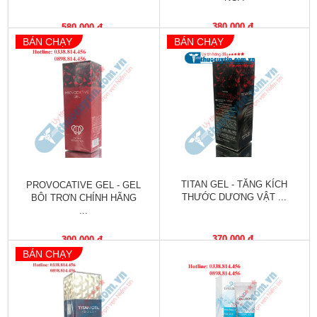
Vitamin,
Khoáng
380,000 đ
580,000 đ
chất
BÁN CHẠY
BÁN CHẠY
Thuốc
giảm
cân
Thuốc
tăng
cân
TITAN GEL - TĂNG KÍCH
PROVOCATIVE GEL - GEL
Não,
THƯỚC DƯƠNG VẬT ...
BÔI TRƠN CHÍNH HÃNG
Thần
...
kinh
370,000 đ
300,000 đ
Tim
BÁN CHẠY
mạch
Gan,
Thận,