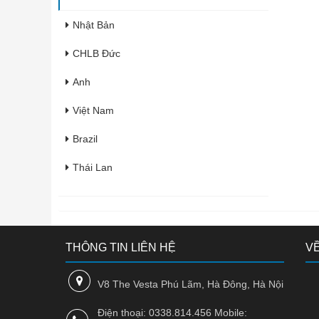
Nhật Bản
CHLB Đức
Anh
Việt Nam
Brazil
Thái Lan
Italia
Pháp
THÔNG TIN LIÊN HỆ
VỀ
Hàn Quốc
Úc
V8 The Vesta Phú Lãm, Hà Đông, Hà Nội
Ấn Độ
Điện thoại: 0338.814.456 Mobile: