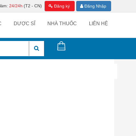
 làm:
24/24h
(T2 - CN)
Đăng ký
Đăng Nhập
C
DƯỢC SĨ
NHÀ THUỐC
LIÊN HỆ