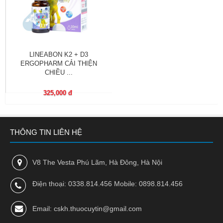
trợ
sinh
sản
nữ
LINEABON K2 + D3
Làm
ERGOPHARM CẢI THIỆN
đẹp,
CHIỀU ...
Chống
Oxy
325,000 đ
hóa
Ăn
THÔNG TIN LIÊN HỆ
ngon,
ngủ
ngon
V8 The Vesta Phú Lãm, Hà Đông, Hà Nội
Chăm
Điện thoại: 0338.814.456 Mobile: 0898.814.456
sóc
sức
khỏe
Email: cskh.thuocuytin@gmail.com