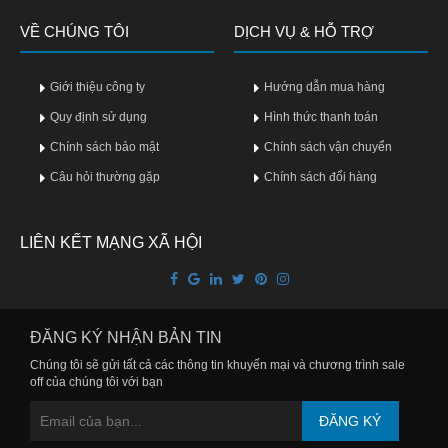
Vitamin,
VỀ CHÚNG TÔI
Khoáng
DỊCH VỤ & HỖ TRỢ
chất
Giới thiệu công ty
Hướng dẫn mua hàng
Thuốc
giảm
Quy định sử dụng
Hình thức thanh toán
cân
Chính sách bảo mật
Chính sách vận chuyển
Câu hỏi thường gặp
Thuốc
Chính sách đổi hàng
tăng
cân
LIÊN KẾT MẠNG XÃ HỘI
Não,
Thần
kinh
ĐĂNG KÝ NHẬN BẢN TIN
Tim
Chúng tôi sẽ gửi tất cả các thông tin khuyến mại và chương trình sale
mạch
off của chúng tôi với bạn
Gan,
ĐĂNG KÝ
Thận,