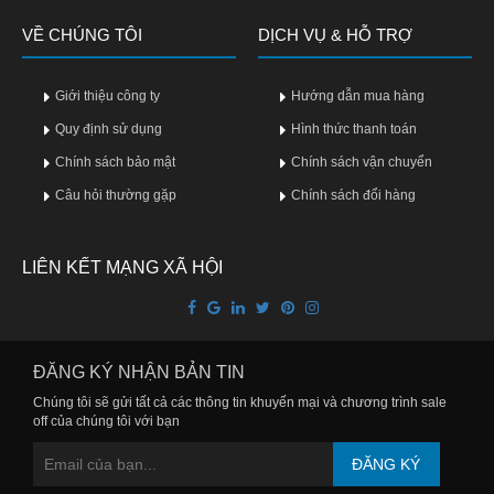
Vitamin,
VỀ CHÚNG TÔI
Khoáng
DỊCH VỤ & HỖ TRỢ
chất
Giới thiệu công ty
Hướng dẫn mua hàng
Thuốc
giảm
Quy định sử dụng
Hình thức thanh toán
cân
Chính sách bảo mật
Chính sách vận chuyển
Câu hỏi thường gặp
Thuốc
Chính sách đổi hàng
tăng
cân
LIÊN KẾT MẠNG XÃ HỘI
Não,
Thần
kinh
ĐĂNG KÝ NHẬN BẢN TIN
Tim
Chúng tôi sẽ gửi tất cả các thông tin khuyến mại và chương trình sale
mạch
off của chúng tôi với bạn
Gan,
ĐĂNG KÝ
Thận,