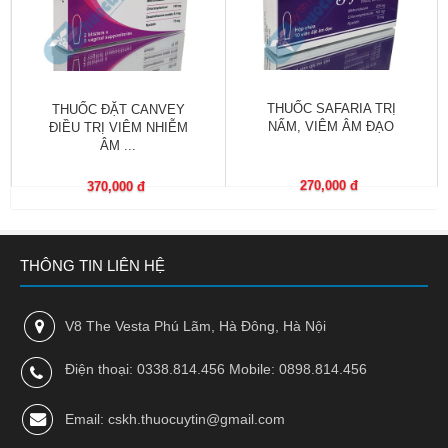
trợ
sinh
sản
nữ
THUỐC SAFARIA TRỊ
THUỐC ĐẶT CANVEY
Làm
NẤM, VIÊM ÂM ĐẠO
ĐIỀU TRỊ VIÊM NHIỄM
đẹp,
ÂM ...
Chống
Oxy
270,000 đ
370,000 đ
hóa
Ăn
THÔNG TIN LIÊN HỆ
ngon,
ngủ
ngon
V8 The Vesta Phú Lãm, Hà Đông, Hà Nội
Chăm
Điện thoại: 0338.814.456 Mobile: 0898.814.456
sóc
sức
khỏe
Email: cskh.thuocuytin@gmail.com