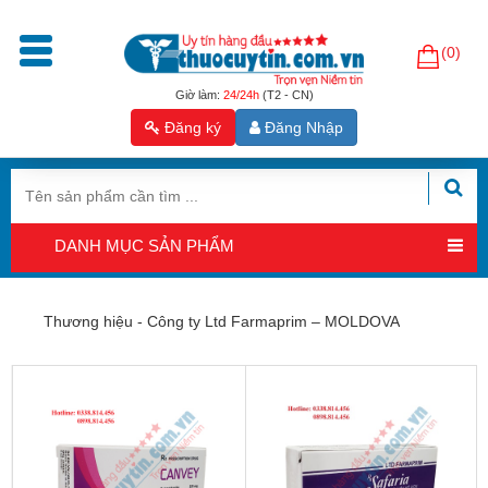
(0)
Trang
chủ
Giờ làm:
24/24h
(T2 - CN)
Đăng ký
Đăng Nhập
Sản
phẩm
Tăng
cường
DANH MỤC SẢN PHẨM
sinh
lý
nam
Thương hiệu - Công ty Ltd Farmaprim – MOLDOVA
Hỗ
trợ
sinh
sản
nam
Hỗ