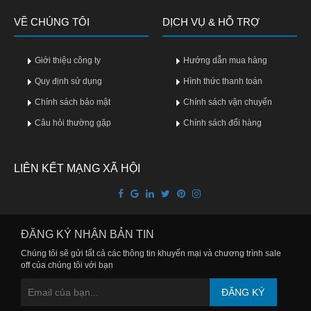
Vitamin,
VỀ CHÚNG TÔI
Khoáng
DỊCH VỤ & HỖ TRỢ
chất
Giới thiệu công ty
Hướng dẫn mua hàng
Thuốc
giảm
Quy định sử dụng
Hình thức thanh toán
cân
Chính sách bảo mật
Chính sách vận chuyển
Câu hỏi thường gặp
Thuốc
Chính sách đổi hàng
tăng
cân
LIÊN KẾT MẠNG XÃ HỘI
Não,
Thần
kinh
ĐĂNG KÝ NHẬN BẢN TIN
Tim
Chúng tôi sẽ gửi tất cả các thông tin khuyến mại và chương trình sale
mạch
off của chúng tôi với bạn
Gan,
ĐĂNG KÝ
Thận,