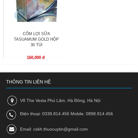
trợ
sinh
sản
nữ
CỐM LỢI SỮA
Làm
TASUAMUM GOLD HỘP
đẹp,
30 TÚI
Chống
Oxy
160,000 đ
hóa
Ăn
THÔNG TIN LIÊN HỆ
ngon,
ngủ
ngon
V8 The Vesta Phú Lãm, Hà Đông, Hà Nội
Chăm
Điện thoại: 0338.814.456 Mobile: 0898.814.456
sóc
sức
khỏe
Email: cskh.thuocuytin@gmail.com