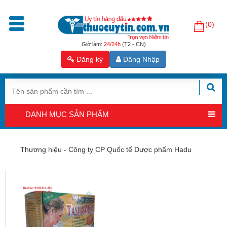
(0)
Trang
chủ
Giờ làm:
24/24h
(T2 - CN)
Đăng ký
Đăng Nhập
Sản
phẩm
Tăng
cường
DANH MỤC SẢN PHẨM
sinh
lý
nam
Thương hiệu - Công ty CP Quốc tế Dược phẩm Hadu
Hỗ
trợ
sinh
sản
nam
Hỗ