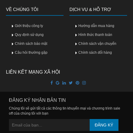
Vitamin,
VỀ CHÚNG TÔI
Khoáng
DỊCH VỤ & HỖ TRỢ
chất
Giới thiệu công ty
Hướng dẫn mua hàng
Thuốc
giảm
Quy định sử dụng
Hình thức thanh toán
cân
Chính sách bảo mật
Chính sách vận chuyển
Câu hỏi thường gặp
Thuốc
Chính sách đổi hàng
tăng
cân
LIÊN KẾT MẠNG XÃ HỘI
Não,
Thần
kinh
ĐĂNG KÝ NHẬN BẢN TIN
Tim
Chúng tôi sẽ gửi tất cả các thông tin khuyến mại và chương trình sale
mạch
off của chúng tôi với bạn
Gan,
ĐĂNG KÝ
Thận,