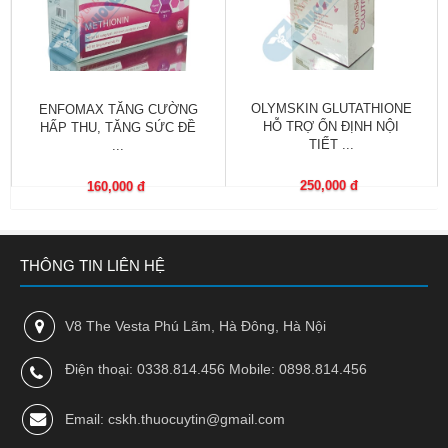
trợ
sinh
sản
nữ
OLYMSKIN GLUTATHIONE
ENFOMAX TĂNG CƯỜNG
Làm
HỖ TRỢ ỔN ĐỊNH NỘI
HẤP THU, TĂNG SỨC ĐỀ
đẹp,
TIẾT ...
...
Chống
Oxy
250,000 đ
160,000 đ
hóa
Ăn
THÔNG TIN LIÊN HỆ
ngon,
ngủ
ngon
V8 The Vesta Phú Lãm, Hà Đông, Hà Nội
Chăm
Điện thoại: 0338.814.456 Mobile: 0898.814.456
sóc
sức
khỏe
Email: cskh.thuocuytin@gmail.com