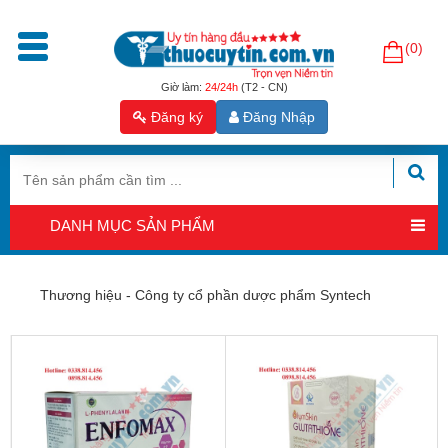
(0)
Trang
chủ
Giờ làm:
24/24h
(T2 - CN)
Đăng ký
Đăng Nhập
Sản
phẩm
Tăng
cường
DANH MỤC SẢN PHẨM
sinh
lý
nam
Thương hiệu - Công ty cổ phần dược phẩm Syntech
Hỗ
trợ
sinh
sản
nam
Hỗ