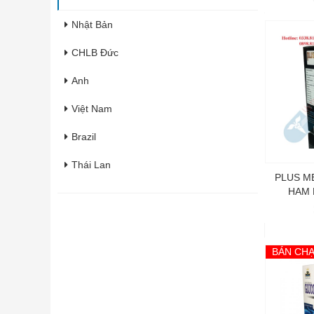
Nhật Bản
CHLB Đức
Anh
Việt Nam
Brazil
Thái Lan
PLUS ME
HAM 
Italia
Pháp
Hàn Quốc
BÁN CH
Úc
Ấn Độ