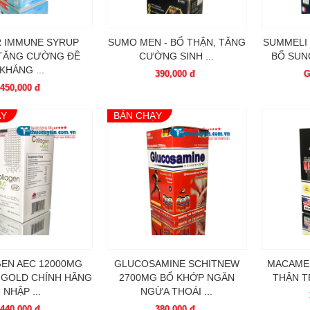
R IMMUNE SYRUP
SUMO MEN - BỔ THẬN, TĂNG
SUMMELI
 TĂNG CƯỜNG ĐỀ
CƯỜNG SINH ...
BỔ SUNG
KHÁNG ...
390,000 đ
G
450,000 đ
ẠY
BÁN CHẠY
EN AEC 12000MG
GLUCOSAMINE SCHITNEW
MACAMEN
 GOLD CHÍNH HÃNG
2700MG BỔ KHỚP NGĂN
THẬN T
NHẬP ...
NGỪA THOÁI ...
440,000 đ
380,000 đ