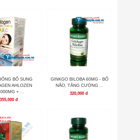
 UỐNG BỔ SUNG
GINKGO BILOBA 60MG - BỔ
AGEN AHLOZEN
NÃO, TĂNG CƯỜNG ...
000MG + ...
320,000 đ
355,000 đ