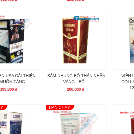
N USA CẢI THIỆN
SÂM NHUNG BỔ THẬN NHÃN
VIÊN
MUỐN TĂNG ...
VÀNG - BỔ ...
COLL
12
395,000 đ
200,000 đ
ẠY
BÁN CHẠY