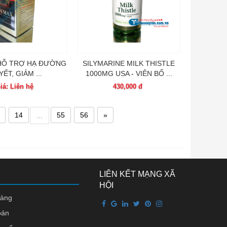
 HỖ TRỢ HẠ ĐƯỜNG
SILYMARINE MILK THISTLE
ẾT, GIẢM ...
1000MG USA - VIÊN BỔ ...
iá: Liên hệ
430,000 đ
14
55
56
»
...
LIÊN KẾT MẠNG XÃ
HỘI
hàng
oán