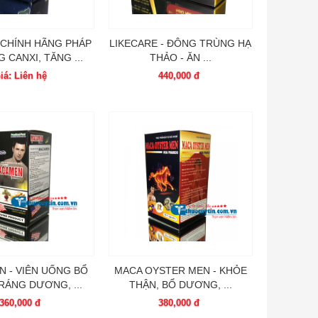
 CHÍNH HÃNG PHÁP
LIKECARE - ĐÔNG TRÙNG HẠ
 CANXI, TĂNG ...
THẢO - ĂN ...
iá: Liên hệ
440,000 đ
 - VIÊN UỐNG BỔ
MACA OYSTER MEN - KHỎE
RÁNG DƯƠNG, ...
THẬN, BỔ DƯƠNG, ...
360,000 đ
380,000 đ