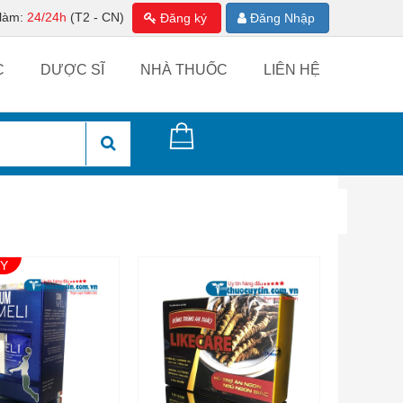
 làm:
24/24h
(T2 - CN)
Đăng ký
Đăng Nhập
C
DƯỢC SĨ
NHÀ THUỐC
LIÊN HỆ
ẠY