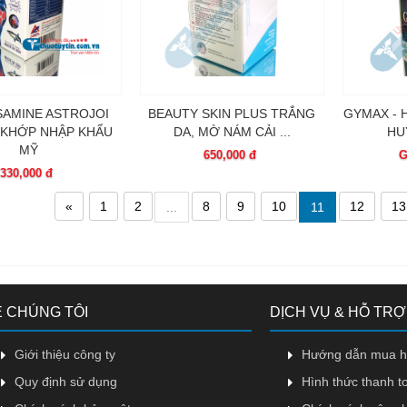
AMINE ASTROJOI
BEAUTY SKIN PLUS TRẮNG
GYMAX -
 KHỚP NHẬP KHẨU
DA, MỜ NÁM CẢI ...
HUY
MỸ
650,000 đ
G
330,000 đ
«
1
2
8
9
10
12
13
...
11
 CHÚNG TÔI
DỊCH VỤ & HỖ TRỢ
Giới thiệu công ty
Hướng dẫn mua 
Quy định sử dụng
Hình thức thanh t