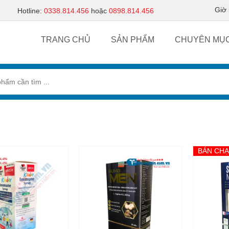
Giờ
Hotline:
0338.814.456
hoặc
0898.814.456
TRANG CHỦ
SẢN PHẨM
CHUYÊN MỤ
BÁN CH