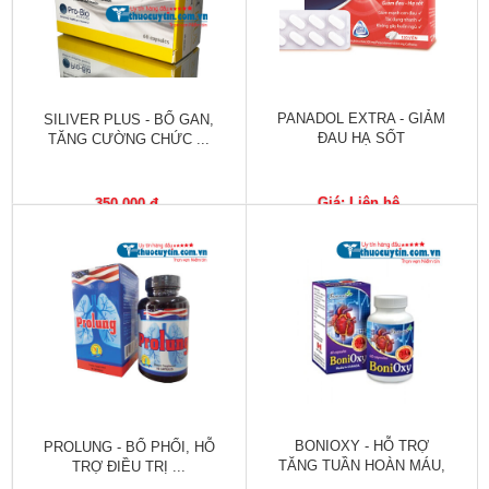
trợ
sinh
sản
nữ
PANADOL EXTRA - GIẢM
SILIVER PLUS - BỔ GAN,
Làm
ĐAU HẠ SỐT
TĂNG CƯỜNG CHỨC ...
đẹp,
Chống
Oxy
Giá: Liên hệ
350,000 đ
hóa
Ăn
ngon,
ngủ
ngon
Chăm
sóc
sức
BONIOXY - HỖ TRỢ
PROLUNG - BỔ PHỔI, HỖ
khỏe
TĂNG TUẦN HOÀN MÁU,
TRỢ ĐIỀU TRỊ ...
...