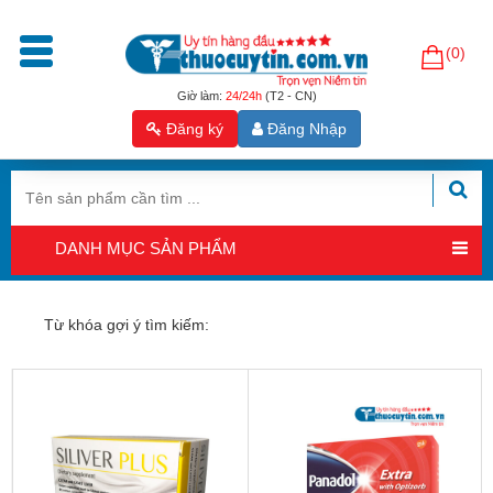
(0)
Trang
chủ
Giờ làm:
24/24h
(T2 - CN)
Đăng ký
Đăng Nhập
Sản
phẩm
Tăng
cường
DANH MỤC SẢN PHẨM
sinh
lý
nam
Từ khóa gợi ý tìm kiếm:
Hỗ
trợ
sinh
sản
nam
Hỗ