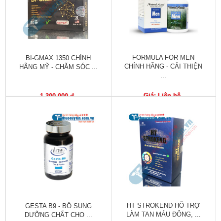
Làm
đẹp
và
sức
khỏe
FORMULA FOR MEN
BI-GMAX 1350 CHÍNH
CHÍNH HÃNG - CẢI THIỆN
HÃNG MỸ - CHĂM SÓC ...
Chăm
...
sóc
trẻ
Giá: Liên hệ
1,300,000 đ
Bài
thuốc
hay
Kiến
thức
bệnh
Dược
HT STROKEND HỖ TRỢ
GESTA B9 - BỔ SUNG
sĩ
LÀM TAN MÁU ĐÔNG, ...
DƯỠNG CHẤT CHO ...