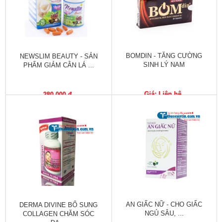
Tiêu
hóa
Cơ
xương,
Khớp
BOMDIN - TĂNG CƯỜNG
NEWSLIM BEAUTY - SẢN
SINH LÝ NAM
PHẨM GIẢM CÂN LÁ ...
Mắt
Giá: Liên hệ
280,000 đ
Kháng
sinh,
Nhiễm
khuẩn
Tai,
Mũi,
Họng,
Hô
hấp
AN GIẤC NỮ - CHO GIẤC
DERMA DIVINE BỔ SUNG
Chống
NGỦ SÂU, ...
COLLAGEN CHĂM SÓC
viêm,