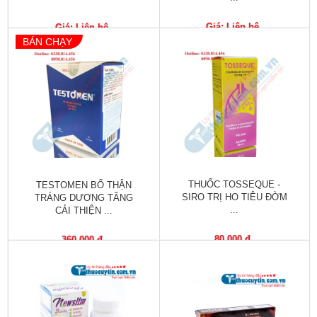
Vitamin,
Khoáng
Giá: Liên hệ
Giá: Liên hệ
chất
BÁN CHẠY
Thuốc
giảm
cân
Thuốc
tăng
cân
THUỐC TOSSEQUE -
TESTOMEN BỔ THẬN
Não,
SIRO TRỊ HO TIÊU ĐỜM
TRÁNG DƯƠNG TĂNG
Thần
...
CẢI THIỆN ...
kinh
80,000 đ
360,000 đ
Tim
mạch
Gan,
Thận,