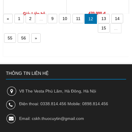
Nhà
thuốc
470,000 đ
Giá: Liên hệ
«
1
2
9
10
11
13
14
...
12
Liên
15
...
hệ
55
56
»
THÔNG TIN LIÊN HỆ
V8 The Vesta Phú Lãm, Hà Đông, Hà Nội
Điện thoại: 0338.814.456 Mobile: 0898.814.456
Email: cskh.thuocuytin@gmail.com