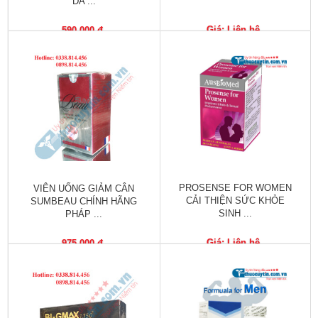
DA ...
Phù
nề,
Giá: Liên hệ
590,000 đ
Dị
ứng
Hỗ
trợ
tiểu
đường
Sức
khỏe
PROSENSE FOR WOMEN
VIÊN UỐNG GIẢM CÂN
của
CẢI THIỆN SỨC KHỎE
SUMBEAU CHÍNH HÃNG
bé
SINH ...
PHÁP ...
Chuyên
Giá: Liên hệ
975,000 đ
mục
Tin
tức