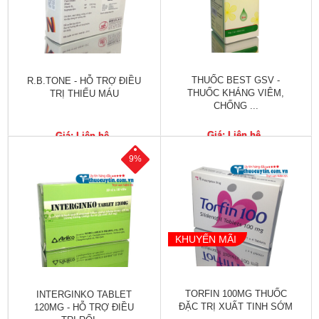
Tiêu
hóa
Cơ
xương,
Khớp
THUỐC BEST GSV -
R.B.TONE - HỖ TRỢ ĐIỀU
THUỐC KHÁNG VIÊM,
TRỊ THIẾU MÁU
CHỐNG ...
Mắt
Giá: Liên hệ
Giá: Liên hệ
Kháng
sinh,
9%
Nhiễm
khuẩn
Tai,
Mũi,
KHUYẾN MÃI
Họng,
Hô
hấp
TORFIN 100MG THUỐC
INTERGINKO TABLET
Chống
ĐẶC TRỊ XUẤT TINH SỚM
120MG - HỖ TRỢ ĐIỀU
viêm,