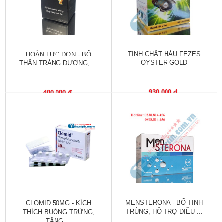
trợ
sinh
sản
nữ
TINH CHẤT HÀU FEZES
HOÀN LỰC ĐƠN - BỔ
Làm
OYSTER GOLD
THẬN TRÁNG DƯƠNG, ...
đẹp,
Chống
Oxy
930,000 đ
400,000 đ
hóa
Ăn
ngon,
ngủ
ngon
Chăm
sóc
sức
MENSTERONA - BỔ TINH
CLOMID 50MG - KÍCH
khỏe
TRÙNG, HỖ TRỢ ĐIỀU ...
THÍCH BUỒNG TRỨNG,
TĂNG ...