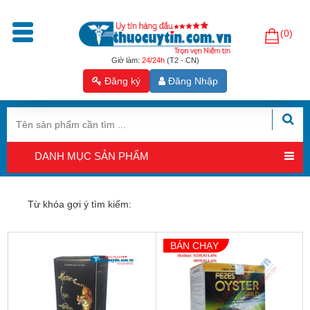
(0)
Trang
chủ
Giờ làm:
24/24h
(T2 - CN)
Đăng ký
Đăng Nhập
Sản
phẩm
Tăng
cường
DANH MỤC SẢN PHẨM
sinh
lý
nam
Từ khóa gợi ý tìm kiếm:
Hỗ
trợ
BÁN CHẠY
sinh
sản
nam
Hỗ