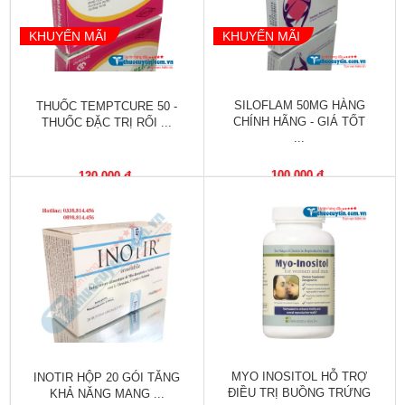
Làm
đẹp
KHUYẾN MÃI
KHUYẾN MÃI
và
sức
khỏe
SILOFLAM 50MG HÀNG
THUỐC TEMPTCURE 50 -
CHÍNH HÃNG - GIÁ TỐT
THUỐC ĐẶC TRỊ RỐI ...
Chăm
...
sóc
trẻ
100,000 đ
120,000 đ
Bài
thuốc
hay
Kiến
thức
bệnh
Dược
MYO INOSITOL HỖ TRỢ
INOTIR HỘP 20 GÓI TĂNG
sĩ
ĐIỀU TRỊ BUỒNG TRỨNG
KHẢ NĂNG MANG ...