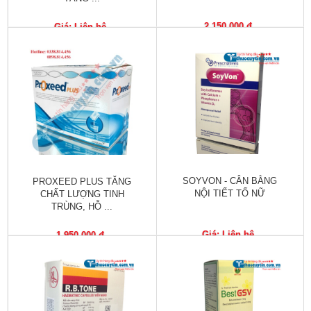
Vitamin,
Khoáng
2,150,000 đ
Giá: Liên hệ
chất
Thuốc
giảm
cân
Thuốc
tăng
cân
SOYVON - CÂN BẰNG
PROXEED PLUS TĂNG
Não,
NỘI TIẾT TỐ NỮ
CHẤT LƯỢNG TINH
Thần
TRÙNG, HỖ ...
kinh
Giá: Liên hệ
1,950,000 đ
Tim
mạch
Gan,
Thận,