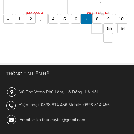
...
Nhà
thuốc
Giá: Liên hệ
840,000 đ
«
1
2
4
5
6
8
9
10
...
7
Liên
55
56
...
hệ
»
THÔNG TIN LIÊN HỆ
V8 The Vesta Phú Lãm, Hà Đông, Hà Nội
Điện thoại: 0338.814.456 Mobile: 0898.814.456
Email: cskh.thuocuytin@gmail.com