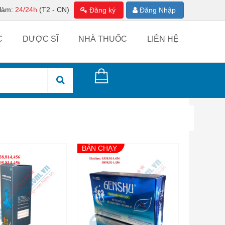
 làm:
24/24h
(T2 - CN)
Đăng ký
Đăng Nhập
C
DƯỢC SĨ
NHÀ THUỐC
LIÊN HỆ
BÁN CHẠY