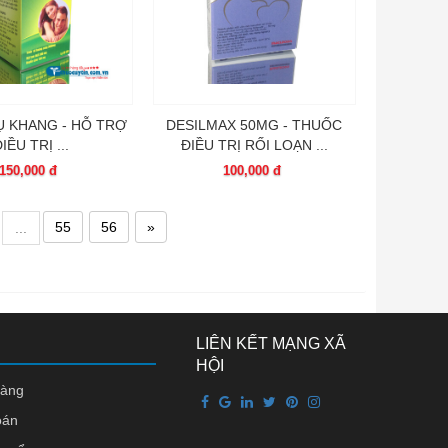
Ụ KHANG - HỖ TRỢ
DESILMAX 50MG - THUỐC
IỀU TRỊ ...
ĐIỀU TRỊ RỐI LOẠN ...
150,000 đ
100,000 đ
55
56
»
...
LIÊN KẾT MẠNG XÃ
HỘI
hàng
oán