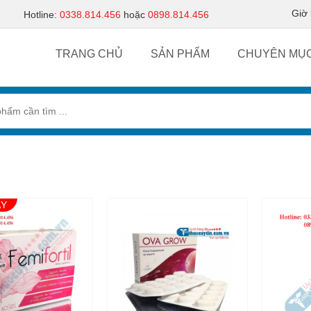
Giờ
Hotline:
0338.814.456
hoặc
0898.814.456
TRANG CHỦ
SẢN PHẨM
CHUYÊN MỤ
ẠY