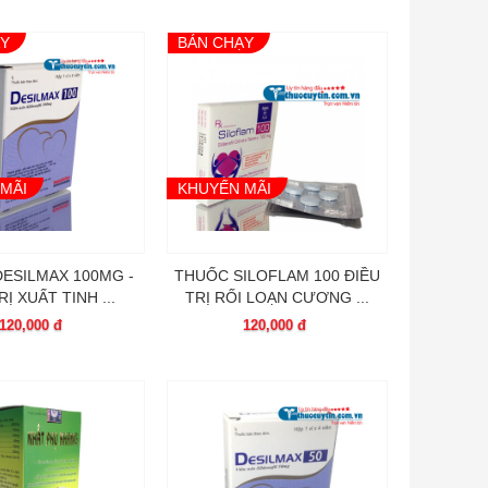
ẠY
BÁN CHẠY
MÃI
KHUYẾN MÃI
ESILMAX 100MG -
THUỐC SILOFLAM 100 ĐIỀU
Ị XUẤT TINH ...
TRỊ RỐI LOẠN CƯƠNG ...
120,000 đ
120,000 đ