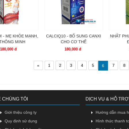
 - MẸ KHỎE MẠNH,
CALCIQ10 - BỔ SUNG CANXI
NHẤT PH
 THÔNG MINH
CHO CƠ THỂ
Đ
180,000 đ
180,000 đ
«
1
2
3
4
5
7
8
6
 CHÚNG TÔI
DỊCH VỤ & HỖ TRỢ
Giới thiệu công ty
Hướng dẫn mua 
Quy định sử dụng
Hình thức thanh t