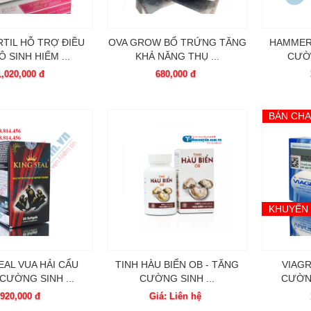
TIL HỖ TRỢ ĐIỀU
OVA GROW BỔ TRỨNG TĂNG
HAMMER
Ô SINH HIẾM ...
KHẢ NĂNG THỤ ...
CƯỜN
1,020,000 đ
680,000 đ
BÁN CH
KHUYẾN 
EAL VUA HẢI CẨU
TINH HÀU BIỂN OB - TĂNG
VIAGR
CƯỜNG SINH ...
CƯỜNG SINH ...
CƯỜN
920,000 đ
Giá: Liên hệ