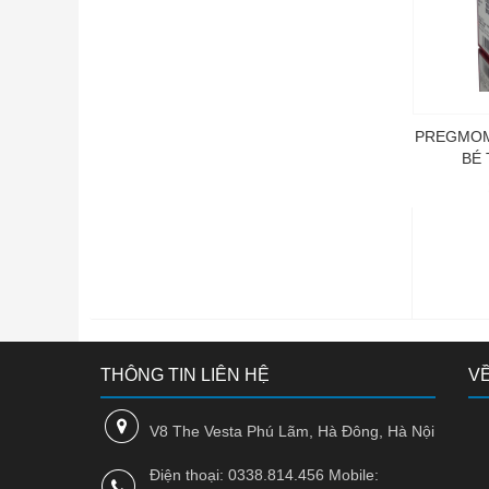
USA
Thụy Sỹ
Nga
PREGMOM
BÉ
Châu Âu
Ukraina
Bỉ
Hungary
Indonesia
THÔNG TIN LIÊN HỆ
VỀ
Canada
Balan
V8 The Vesta Phú Lãm, Hà Đông, Hà Nội
CH Séc
Điện thoại: 0338.814.456 Mobile: