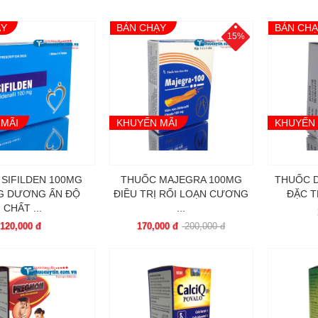
ẠY
BÁN CHẠY
BÁN CH
15%
 MÃI
KHUYẾN MÃI
KHUYẾN 
SIFILDEN 100MG
THUỐC MAJEGRA 100MG
THUỐC D
 DƯƠNG ẤN ĐỘ
ĐIỀU TRỊ RỐI LOẠN CƯƠNG
ĐẶC TR
CHẤT ...
...
120,000 đ
170,000 đ
200,000 đ