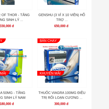
 OF THOR - TĂNG
GENSHU (3 VỈ X 10 VIÊN) HỖ
G SINH LÝ ...
TRỢ ...
330,000 đ
650,000 đ
ẠY
BÁN CHẠY
MÃI
KHUYẾN MÃI
A 50MG - TĂNG
THUỐC VIAGRA 100MG ĐIỀU
G SINH LÝ NAM
TRỊ RỐI LOẠN CƯƠNG ...
180,000 đ
300,000 đ