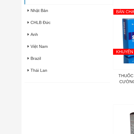
Nhật Bản
BÁN CH
CHLB Đức
Anh
Việt Nam
KHUYẾN
Brazil
Thái Lan
THUỐC 
CƯỜNG
Italia
Pháp
Hàn Quốc
Úc
Ấn Độ