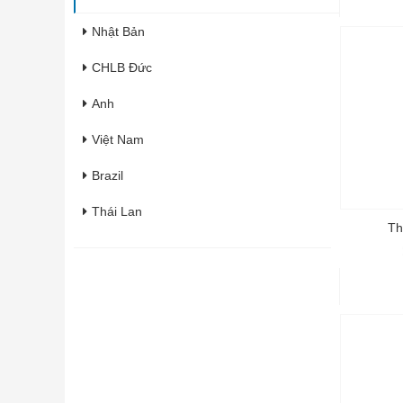
Nhật Bản
CHLB Đức
Anh
Việt Nam
Brazil
Thái Lan
Th
Italia
Pháp
Hàn Quốc
Úc
Ấn Độ