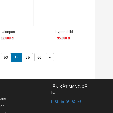
salonpas
hyper child
12,000 đ
95,000 đ
53
55
56
»
54
LIÊN KẾT MẠNG XÃ
HỘI
hàng
oán