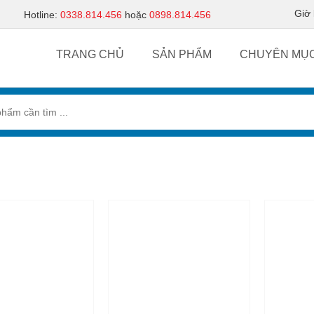
Giờ
Hotline:
0338.814.456
hoặc
0898.814.456
TRANG CHỦ
SẢN PHẨM
CHUYÊN MỤ