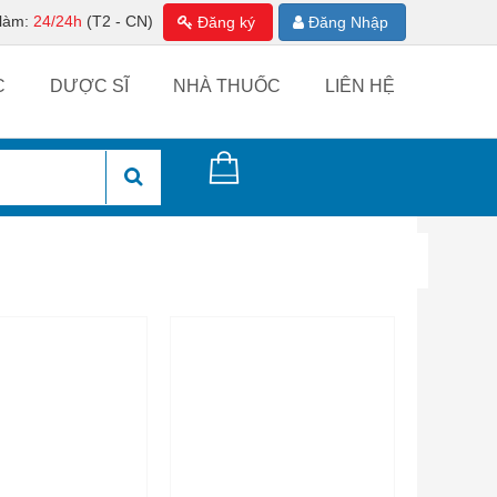
 làm:
24/24h
(T2 - CN)
Đăng ký
Đăng Nhập
C
DƯỢC SĨ
NHÀ THUỐC
LIÊN HỆ