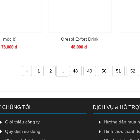
mộc bì
Oresol Exfort Drink
73,000 đ
48,000 đ
«
1
2
48
49
50
51
52
...
 CHÚNG TÔI
DỊCH VỤ & HỖ TRỢ
Giới thiệu công ty
Hướng dẫn mua 
Quy định sử dụng
Hình thức thanh t