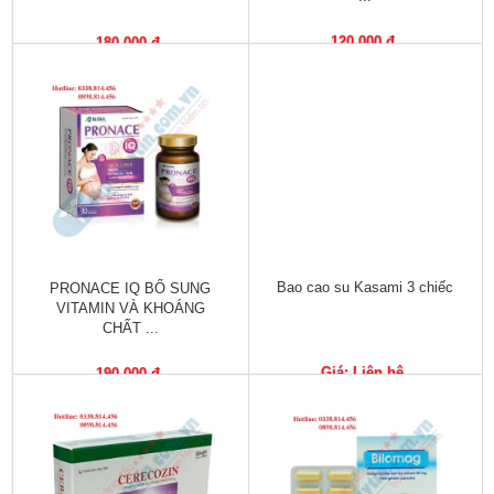
Vitamin,
Khoáng
120,000 đ
180,000 đ
chất
Thuốc
giảm
cân
Thuốc
tăng
cân
Bao cao su Kasami 3 chiếc
PRONACE IQ BỔ SUNG
Não,
VITAMIN VÀ KHOÁNG
Thần
CHẤT ...
kinh
Giá: Liên hệ
190,000 đ
Tim
mạch
Gan,
Thận,