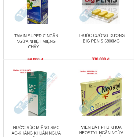
Làm
đẹp
và
sức
khỏe
THUỐC CƯỜNG DƯƠNG
TAMIN SUPER C NGĂN
BIG PENIS 6800MG
NGỪA NHIỆT MIỆNG
Chăm
CHẢY ...
sóc
trẻ
330,000 đ
69,000 đ
Bài
thuốc
hay
Kiến
thức
bệnh
Dược
VIÊN ĐẶT PHỤ KHOA
NƯỚC SÚC MIỆNG SMC
sĩ
NEOSTYL NGĂN NGỪA
AG-KHÁNG KHUẨN NGỪA