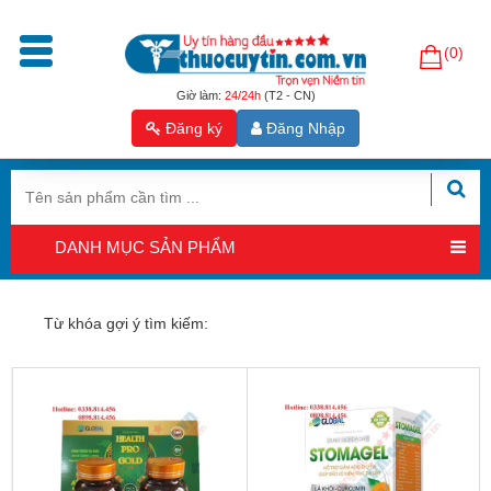
(0)
Trang
chủ
Giờ làm:
24/24h
(T2 - CN)
Đăng ký
Đăng Nhập
Sản
phẩm
Tăng
cường
DANH MỤC SẢN PHẨM
sinh
lý
nam
Từ khóa gợi ý tìm kiếm:
Hỗ
trợ
sinh
sản
nam
Hỗ