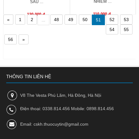
NHIỄM ...
SÂU ...
Nhà
thuốc
110,000 đ
120,000 đ
«
1
2
48
49
50
52
53
...
51
Liên
54
55
hệ
56
»
THÔNG TIN LIÊN HỆ
V8 The Vesta Phú Lãm, Hà Đông, Hà Nội
Điện thoại: 0338.814.456 Mobile: 0898.814.456
Email: cskh.thuocuytin@gmail.com