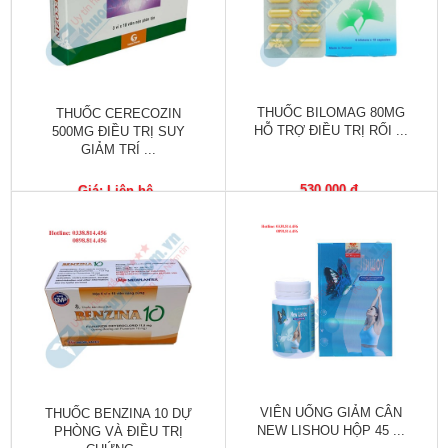
Tiêu
hóa
Cơ
xương,
Khớp
THUỐC BILOMAG 80MG
THUỐC CERECOZIN
HỖ TRỢ ĐIỀU TRỊ RỐI ...
500MG ĐIỀU TRỊ SUY
GIẢM TRÍ ...
Mắt
530,000 đ
Giá: Liên hệ
Kháng
sinh,
Nhiễm
khuẩn
Tai,
Mũi,
Họng,
Hô
hấp
VIÊN UỐNG GIẢM CÂN
THUỐC BENZINA 10 DỰ
Chống
NEW LISHOU HỘP 45 ...
PHÒNG VÀ ĐIỀU TRỊ
viêm,