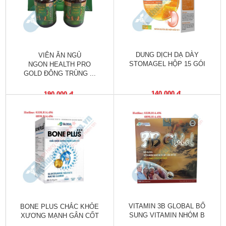
trợ
sinh
sản
nữ
DUNG DỊCH DẠ DÀY
VIÊN ĂN NGỦ
Làm
STOMAGEL HỘP 15 GÓI
NGON HEALTH PRO
đẹp,
GOLD ĐÔNG TRÙNG ...
Chống
Oxy
140,000 đ
190,000 đ
hóa
Ăn
ngon,
ngủ
ngon
Chăm
sóc
sức
VITAMIN 3B GLOBAL BỔ
BONE PLUS CHẮC KHỎE
khỏe
SUNG VITAMIN NHÓM B
XƯƠNG MẠNH GÂN CỐT
...