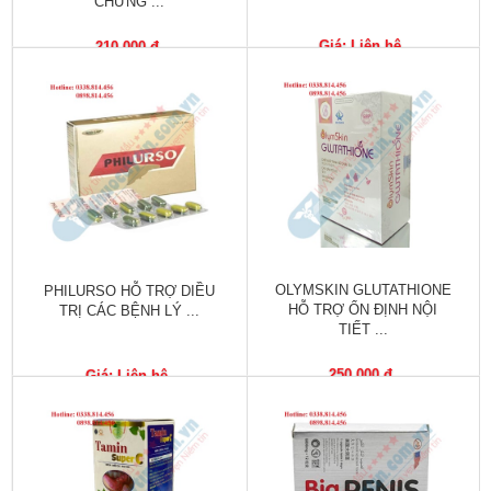
CHỨNG ...
Phù
nề,
Giá: Liên hệ
210,000 đ
Dị
ứng
Hỗ
trợ
tiểu
đường
Sức
khỏe
OLYMSKIN GLUTATHIONE
PHILURSO HỖ TRỢ DIỀU
của
HỖ TRỢ ỔN ĐỊNH NỘI
TRỊ CÁC BỆNH LÝ ...
bé
TIẾT ...
Chuyên
250,000 đ
Giá: Liên hệ
mục
Tin
tức