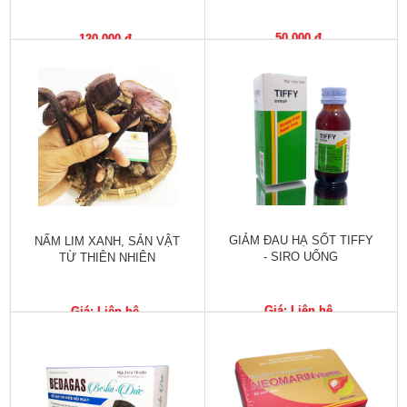
Phù
nề,
50,000 đ
120,000 đ
Dị
ứng
Hỗ
trợ
tiểu
đường
Sức
khỏe
GIẢM ĐAU HẠ SỐT TIFFY
NẤM LIM XANH, SẢN VẬT
của
- SIRO UỐNG
TỪ THIÊN NHIÊN
bé
Chuyên
Giá: Liên hệ
Giá: Liên hệ
mục
Tin
tức