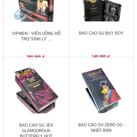
trợ
sinh
sản
nữ
BAO CAO SU BILY BOY
VIPMEN - VIÊN UỐNG HỖ
Làm
TRỢ SINH LÝ ...
đẹp,
Chống
Oxy
140,000 đ
380,000 đ
hóa
Ăn
ngon,
ngủ
ngon
Chăm
sóc
sức
BAO CAO SU ZERO O2 -
BAO CAO SU JEX
khỏe
NHẬT BẢN
GLAMOUROUS
BUTTERFLY HOT