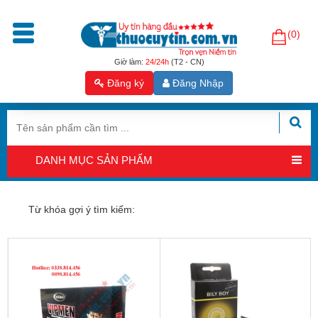
(0)
Trang
chủ
Giờ làm:
24/24h
(T2 - CN)
Đăng ký
Đăng Nhập
Sản
phẩm
Tăng
cường
DANH MỤC SẢN PHẨM
sinh
lý
nam
Từ khóa gợi ý tìm kiếm:
Hỗ
trợ
sinh
sản
nam
Hỗ