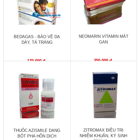
Làm
đẹp
và
sức
khỏe
NEOMARIN VITAMIN MÁT
BEDAGAS - BẢO VỆ DẠ
GAN
DÀY, TÁ TRÀNG
Chăm
sóc
trẻ
350,000 đ
170,000 đ
Bài
thuốc
hay
Kiến
thức
bệnh
Dược
ZITROMAX ĐIỀU TRỊ
THUỐC AZISMILE DẠNG
sĩ
NHIỄM KHUẨN, KÝ SINH
BỘT PHA HỖN DỊCH