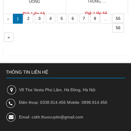
TRÙNG, ...
UỐNG
Nhà
thuốc
Giá: Liên hệ
Giá: Liên hệ
2
3
4
5
6
7
8
55
«
1
...
Liên
56
hệ
»
THÔNG TIN LIÊN HỆ
V8 The Vesta Phú Lãm, Hà Đông, Hà Nội
Điện thoại: 0338.814.456 Mobile: 0898.814.456
Email: cskh.thuocuytin@gmail.com