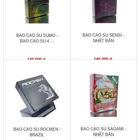
Tiêu
hóa
Cơ
xương,
Khớp
BAO CAO SU SENSI -
BAO CAO SU SUMO -
NHẬT BẢN
BAO CAO SU 4 ...
Mắt
140,000 đ
140,000 đ
Kháng
sinh,
Nhiễm
khuẩn
Tai,
Mũi,
Họng,
Hô
hấp
BAO CAO SU SAGAMI -
BAO CAO SU ROCMEN -
Chống
NHẬT BẢN
BRAZIL
viêm,