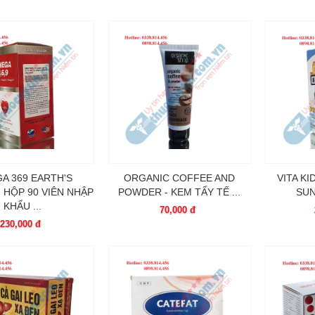
A 369 EARTH'S
ORGANIC COFFEE AND
VITA KI
 HỘP 90 VIÊN NHẬP
POWDER - KEM TẨY TẾ ...
SUN
KHẨU ...
70,000 đ
230,000 đ