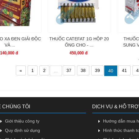
EO XẠ ĐEN GIẢI ĐỘC
THUỐC CATEFAT 1G HỘP 20
THUỐC
VÀ ...
ỐNG CHO - ...
SUNG 
140,000 đ
450,000 đ
«
1
2
37
38
39
41
4
...
40
 CHÚNG TÔI
DỊCH VỤ & HỖ TRỢ
Giới thiệu công ty
Hướng dẫn mua 
Quy định sử dụng
Hình thức thanh t