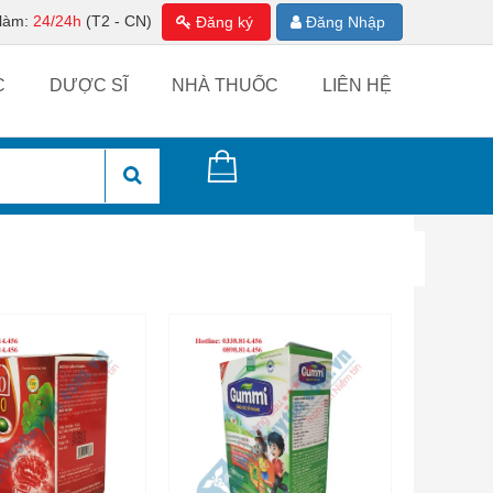
 làm:
24/24h
(T2 - CN)
Đăng ký
Đăng Nhập
C
DƯỢC SĨ
NHÀ THUỐC
LIÊN HỆ