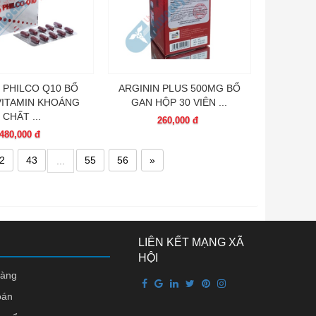
 PHILCO Q10 BỔ
ARGININ PLUS 500MG BỔ
VITAMIN KHOÁNG
GAN HỘP 30 VIÊN ...
CHẤT ...
260,000 đ
480,000 đ
2
43
55
56
»
...
LIÊN KẾT MẠNG XÃ
HỘI
hàng
oán