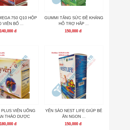
MEGA 750 Q10 HỘP
GUMMI TĂNG SỨC ĐỀ KHÁNG
0 VIÊN BỔ ...
HỖ TRỢ HẤP ...
140,000 đ
150,000 đ
I PLUS VIÊN UỐNG
YẾN SÀO NEST LIFE GIÚP BÉ
AN THẢO DƯỢC
ĂN NGON ...
180,000 đ
150,000 đ