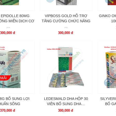
 EPIDOLLE 80MG
VIPBOSS GOLD HỖ TRỢ
GINKO O
ỜNG MIỄN DỊCH CƠ
TĂNG CƯỜNG CHỨC NĂNG
10
...
...
300,000 đ
300,000 đ
 MÃI
 8G BỔ SUNG LỢI
LEDESMALD DHA HỘP 30
SILYVER
HUẨN SỐNG
VIÊN BỔ SUNG DHA ...
BỔ G
370,000 đ
300,000 đ