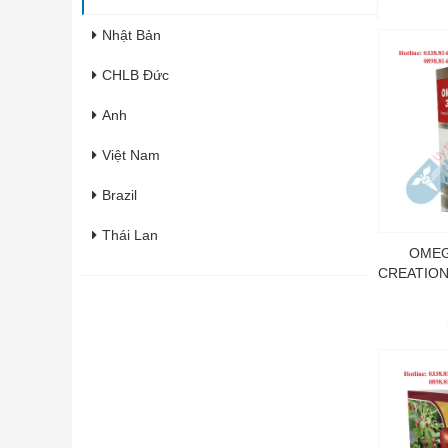
Nhật Bản
CHLB Đức
Anh
Việt Nam
Brazil
Thái Lan
OMEG
CREATION
Italia
Pháp
Hàn Quốc
Úc
Ấn Độ