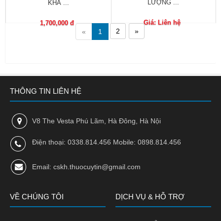
LƯỢNG ...
KHẢ ...
Nhà
thuốc
Giá: Liên hệ
1,700,000 đ
2
»
«
1
Liên
hệ
THÔNG TIN LIÊN HỆ
V8 The Vesta Phú Lãm, Hà Đông, Hà Nội
Điện thoại: 0338.814.456 Mobile: 0898.814.456
Email: cskh.thuocuytin@gmail.com
VỀ CHÚNG TÔI
DỊCH VỤ & HỖ TRỢ