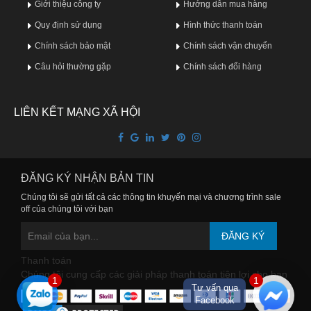
Giới thiệu công ty
Hướng dẫn mua hàng
Quy định sử dụng
Hình thức thanh toán
Chính sách bảo mật
Chính sách vận chuyển
Câu hỏi thường gặp
Chính sách đổi hàng
LIÊN KẾT MẠNG XÃ HỘI
ĐĂNG KÝ NHẬN BẢN TIN
Chúng tôi sẽ gửi tất cả các thông tin khuyến mại và chương trình sale
off của chúng tôi với bạn
ĐĂNG KÝ
Thanh toán
Chúng tôi cung cấp các giải pháp thanh toán tiện lợi cho bạn
1
1
Tư vấn qua
Facebook