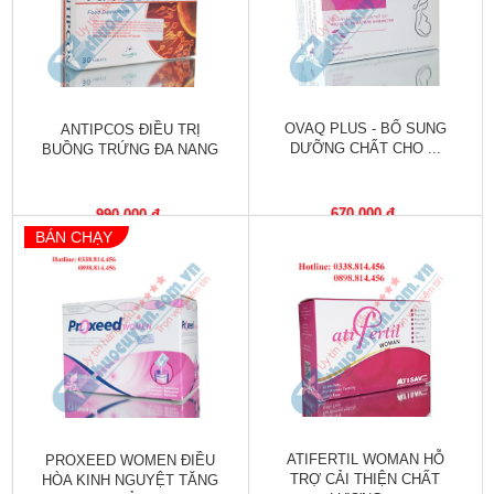
Làm
đẹp
và
sức
khỏe
OVAQ PLUS - BỔ SUNG
ANTIPCOS ĐIỀU TRỊ
DƯỠNG CHẤT CHO ...
BUỒNG TRỨNG ĐA NANG
Chăm
sóc
trẻ
670,000 đ
990,000 đ
BÁN CHẠY
Bài
thuốc
hay
Kiến
thức
bệnh
Dược
ATIFERTIL WOMAN HỖ
PROXEED WOMEN ĐIỀU
sĩ
TRỢ CẢI THIỆN CHẤT
HÒA KINH NGUYỆT TĂNG