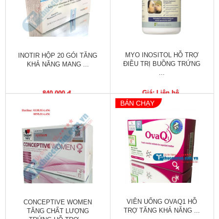
Tiêu
hóa
Cơ
xương,
Khớp
MYO INOSITOL HỖ TRỢ
INOTIR HỘP 20 GÓI TĂNG
ĐIỀU TRỊ BUỒNG TRỨNG
KHẢ NĂNG MANG ...
...
Mắt
Giá: Liên hệ
840,000 đ
Kháng
BÁN CHẠY
sinh,
Nhiễm
khuẩn
Tai,
Mũi,
Họng,
Hô
hấp
VIÊN UỐNG OVAQ1 HỖ
CONCEPTIVE WOMEN
Chống
TRỢ TĂNG KHẢ NĂNG ...
TĂNG CHẤT LƯỢNG
viêm,