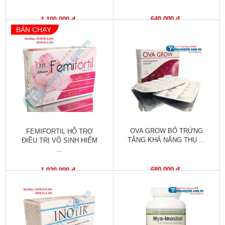
Vitamin,
Khoáng
640,000 đ
1,100,000 đ
chất
BÁN CHẠY
Thuốc
giảm
cân
Thuốc
tăng
cân
OVA GROW BỔ TRỨNG
FEMIFORTIL HỖ TRỢ
Não,
TĂNG KHẢ NĂNG THỤ ...
ĐIỀU TRỊ VÔ SINH HIẾM
Thần
...
kinh
680,000 đ
1,020,000 đ
Tim
mạch
Gan,
Thận,