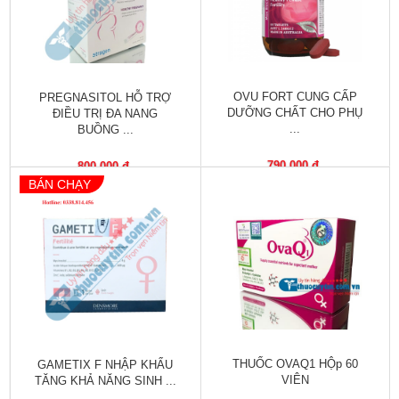
trợ
sinh
sản
nữ
OVU FORT CUNG CẤP
PREGNASITOL HỖ TRỢ
Làm
DƯỠNG CHẤT CHO PHỤ
ĐIỀU TRỊ ĐA NANG
đẹp,
...
BUỒNG ...
Chống
Oxy
790,000 đ
800,000 đ
hóa
BÁN CHẠY
Ăn
ngon,
ngủ
ngon
Chăm
sóc
sức
THUỐC OVAQ1 HỘp 60
GAMETIX F NHẬP KHẨU
khỏe
VIÊN
TĂNG KHẢ NĂNG SINH ...