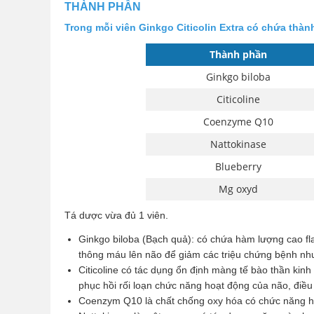
THÀNH PHẦN
Trong mỗi viên Ginkgo Citicolin Extra có chứa thà
Thành phần
Ginkgo biloba
Citicoline
Coenzyme Q10
Nattokinase
Blueberry
Mg oxyd
Tá dược vừa đủ 1 viên.
Ginkgo biloba (Bạch quả): có chứa hàm lượng cao fla
thông máu lên não để giảm các triệu chứng bệnh như
Citicoline có tác dụng ổn định màng tế bào thần kin
phục hồi rối loạn chức năng hoạt động của não, điều 
Coenzym Q10 là chất chống oxy hóa có chức năng hỗ