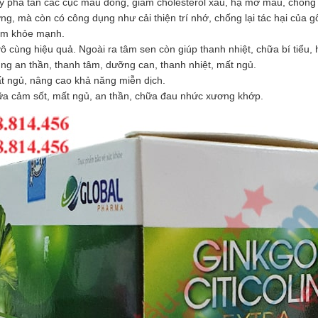
 phá tan các cục máu đông, giảm cholesterol xấu, hạ mỡ máu, chống x
, mà còn có công dụng như cải thiện trí nhớ, chống lại tác hại của gốc
 tim khỏe mạnh.
cùng hiệu quả. Ngoài ra tâm sen còn giúp thanh nhiệt, chữa bí tiểu, hỗ t
ụng an thần, thanh tâm, dưỡng can, thanh nhiệt, mất ngủ.
mất ngủ, nâng cao khả năng miễn dịch.
hữa cảm sốt, mất ngủ, an thần, chữa đau nhức xương khớp.