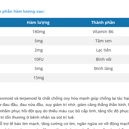
nh phần hàm lượng sau:
Hàm lượng
Thành phần
180mg
Vitamin B6
5mg
Tâm sen
2mg
Lạc tiên
10FU
Bình vôi
5mg
Đinh lăng
15mg
vonoid và terpenoid là chất chống oxy hóa mạnh giúp chống lại tác hại
 đau đầu, đau nửa đầu, suy giảm trí nhớ, giảm căng thẳng thần kinh, 
h nhằm phục hồi đột quỵ do thiếu máu cục bộ cấp tính, tăng tốc độ phụ
trị tổn thương ở bệnh nhân sa sút trí tuệ.
 trợ tế bào tim mạch, tăng cường cơ tim, ngăn ngừa xơ vỡ động mạch,