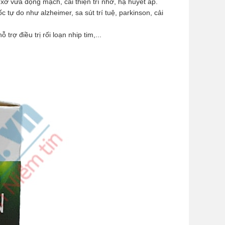
ơ vữa động mạch, cải thiện trí nhớ, hạ huyết áp.
 tự do như alzheimer, sa sút trí tuệ, parkinson, cải
rợ điều trị rối loạn nhip tim,...