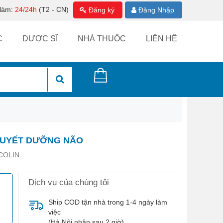
 làm:
24/24h
(T2 - CN)
Đăng ký
Đăng Nhập
C
DƯỢC SĨ
NHÀ THUỐC
LIÊN HỆ
 HUYẾT DƯỠNG NÃO
COLIN
Dịch vụ của chúng tôi
Ship COD tận nhà trong 1-4 ngày làm
việc
(Hà Nội nhận sau 2 giờ)