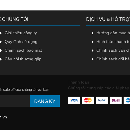
 CHÚNG TÔI
DỊCH VỤ & HỖ TRỢ
Giới thiệu công ty
Hướng dẫn mua 
Quy định sử dụng
Hình thức thanh t
Chính sách bảo mật
Chính sách vận c
Câu hỏi thường gặp
Chính sách đổi h
Thanh toán
Chúng tôi cung cấp các giải pháp 
h sale off của chúng tôi với bạn
ĐĂNG KÝ
m.vn