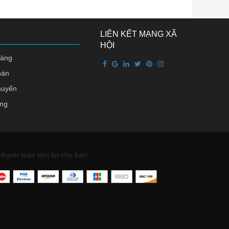
LIÊN KẾT MẠNG XÃ
HỘI
hàng
oán
huyển
àng
thanh toán tiện lợi cho bạn