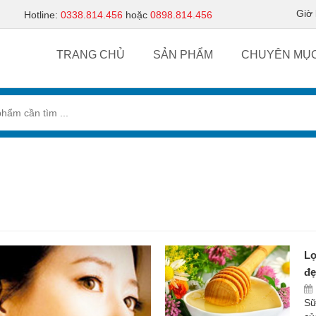
Giờ
Hotline:
0338.814.456
hoặc
0898.814.456
TRANG CHỦ
SẢN PHẨM
CHUYÊN MỤ
Lợ
đẹ
Sữ