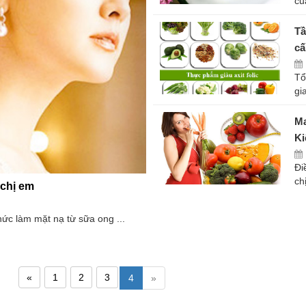
củ
Tâ
câ
Tổ
gi
Ma
Ki
Đi
ch
 chị em
hức làm mặt nạ từ sữa ong ...
«
1
2
3
4
»