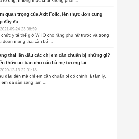
a tổ ong, nhưng thực chất không phải ...
̀m quan trọng của Axit Folic, lên thực đơn cung
́p đầy đủ
2021-09-24 23:08:59
 chức y tế thế giớ WHO cho rằng phụ nữ trước và trong
ai đoạn mang thai cần bổ ...
ng thai lần đầu các chị em cần chuẩn bị những gì?
ến thức cơ bản cho các bà mẹ tương lai
2020-12-13 22:01:18
ều đầu tiên mà chị em cần chuẩn bị đó chính là tâm lý,
ị em đã sẵn sàng làm ...