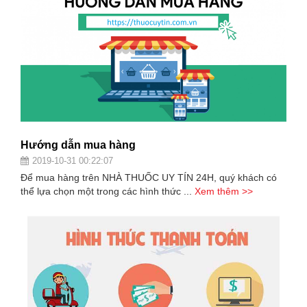
trợ
sinh
sản
nữ
Làm
đẹp,
Chống
Oxy
hóa
Hướng dẫn mua hàng
2019-10-31 00:22:07
Ăn
Để mua hàng trên NHÀ THUỐC UY TÍN 24H, quý khách có
ngon,
thể lựa chọn một trong các hình thức ...
Xem thêm >>
ngủ
ngon
Chăm
sóc
sức
khỏe