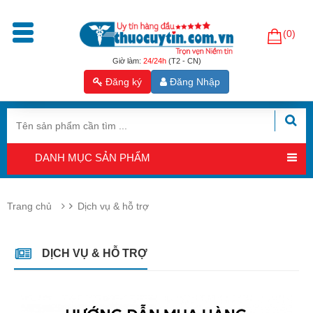
(0)
Trang
chủ
Giờ làm:
24/24h
(T2 - CN)
Đăng ký
Đăng Nhập
Sản
phẩm
Tăng
cường
DANH MỤC SẢN PHẨM
sinh
lý
nam
Trang chủ
Dịch vụ & hỗ trợ
Hỗ
trợ
sinh
DỊCH VỤ & HỖ TRỢ
sản
nam
Hỗ