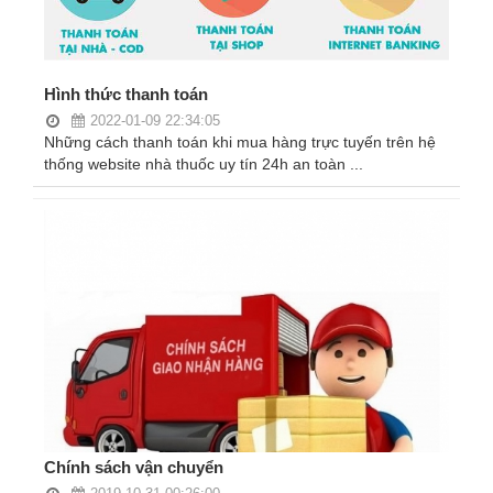
Vitamin,
Khoáng
chất
Hình thức thanh toán
Thuốc
2022-01-09 22:34:05
giảm
Những cách thanh toán khi mua hàng trực tuyến trên hệ
cân
thống website nhà thuốc uy tín 24h an toàn ...
Thuốc
tăng
cân
Não,
Thần
kinh
Tim
mạch
Gan,
Chính sách vận chuyển
Thận,