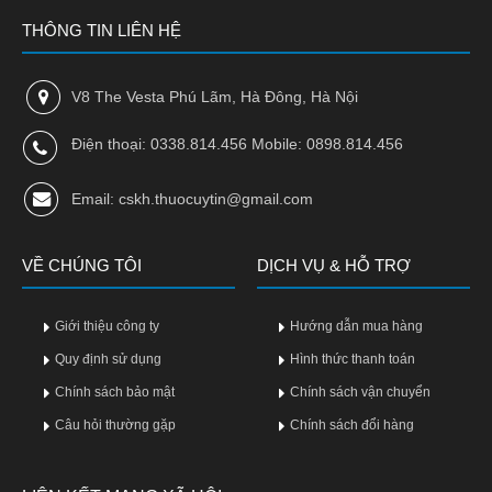
Phù
THÔNG TIN LIÊN HỆ
nề,
Dị
ứng
V8 The Vesta Phú Lãm, Hà Đông, Hà Nội
Hỗ
Điện thoại: 0338.814.456 Mobile: 0898.814.456
trợ
tiểu
Email: cskh.thuocuytin@gmail.com
đường
Sức
VỀ CHÚNG TÔI
DỊCH VỤ & HỖ TRỢ
khỏe
của
bé
Giới thiệu công ty
Hướng dẫn mua hàng
Quy định sử dụng
Hình thức thanh toán
Chuyên
mục
Chính sách bảo mật
Chính sách vận chuyển
Câu hỏi thường gặp
Chính sách đổi hàng
Tin
tức