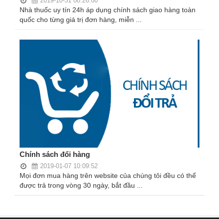
2019-10-31 00:26:00
Tiêu
Nhà thuốc uy tín 24h áp dụng chính sách giao hàng toàn
hóa
quốc cho từng giá trị đơn hàng, miễn ...
Cơ
xương,
Khớp
Mắt
Kháng
sinh,
Nhiễm
khuẩn
Tai,
Chính sách đổi hàng
Mũi,
Họng,
2019-01-07 10:09:52
Mọi đơn mua hàng trên website của chúng tôi đều có thể
Hô
được trả trong vòng 30 ngày, bắt đầu ...
hấp
Chống
viêm,