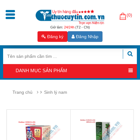
(0)
Trang
chủ
Giờ làm:
24/24h
(T2 - CN)
Đăng ký
Đăng Nhập
Sản
phẩm
Tăng
cường
DANH MỤC SẢN PHẨM
sinh
lý
nam
Trang chủ
Sinh lý nam
Hỗ
trợ
sinh
sản
nam
Hỗ