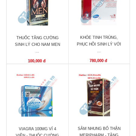
Làm
đẹp
và
sức
khỏe
KHỎE TINH TRÙNG,
THUỐC TĂNG CƯỜNG
Chăm
PHỤC HỒI SINH LÝ VỚI
SINH LÝ CHO NAM MEN
sóc
...
...
trẻ
780,000 đ
100,000 đ
Bài
thuốc
hay
Kiến
thức
bệnh
Dược
sĩ
SÂM NHUNG BỔ THẬN
VIAGRA 100MG VỈ 4
MERIPHARM - TĂNG
VIÊN - THUỐC CƯỜNG