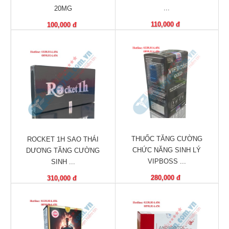
...
20MG
Phù
nề,
110,000 đ
100,000 đ
Dị
ứng
Hỗ
trợ
tiểu
đường
Sức
khỏe
của
THUỐC TĂNG CƯỜNG
ROCKET 1H SAO THÁI
bé
CHỨC NĂNG SINH LÝ
DƯƠNG TĂNG CƯỜNG
VIPBOSS ...
SINH ...
Chuyên
280,000 đ
310,000 đ
mục
Tin
tức