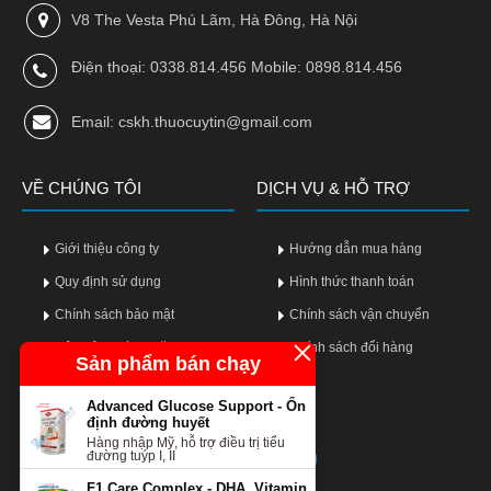
V8 The Vesta Phú Lãm, Hà Đông, Hà Nội
Điện thoại: 0338.814.456 Mobile: 0898.814.456
Email: cskh.thuocuytin@gmail.com
VỀ CHÚNG TÔI
DỊCH VỤ & HỖ TRỢ
Giới thiệu công ty
Hướng dẫn mua hàng
Quy định sử dụng
Hình thức thanh toán
Chính sách bảo mật
Chính sách vận chuyển
Câu hỏi thường gặp
Chính sách đổi hàng
Sản phẩm bán chạy
Advanced Glucose Support - Ổn
LIÊN KẾT MẠNG XÃ HỘI
định đường huyết
Hàng nhập Mỹ, hỗ trợ điều trị tiểu
đường tuýp I, II
F1 Care Complex - DHA, Vitamin