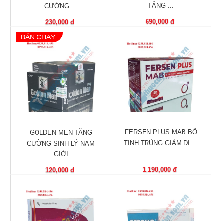
Vitamin,
TĂNG ...
CƯỜNG ...
Khoáng
690,000 đ
230,000 đ
chất
BÁN CHẠY
Thuốc
giảm
cân
Thuốc
tăng
cân
Não,
FERSEN PLUS MAB BỔ
GOLDEN MEN TĂNG
Thần
TINH TRÙNG GIẢM DỊ ...
CƯỜNG SINH LÝ NAM
kinh
GIỚI
1,190,000 đ
120,000 đ
Tim
mạch
Gan,
Thận,