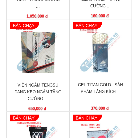
Nhà
CƯỜNG ...
...
thuốc
160,000 đ
1,050,000 đ
BÁN CHẠY
BÁN CHẠY
Liên
hệ
GEL TITAN GOLD - SẢN
VIÊN NGẬM TENGSU
PHẨM TĂNG KÍCH ...
DẠNG KEO NGẬM TĂNG
CƯỜNG ...
370,000 đ
650,000 đ
BÁN CHẠY
BÁN CHẠY