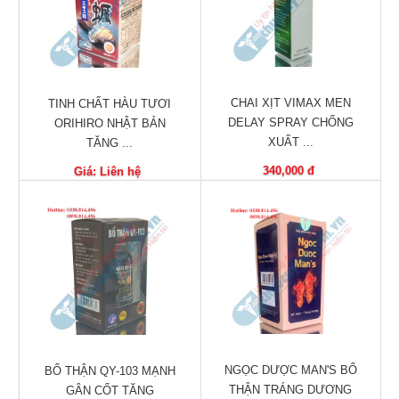
trợ
sinh
sản
nữ
CHAI XỊT VIMAX MEN
TINH CHẤT HÀU TƯƠI
Làm
DELAY SPRAY CHỐNG
ORIHIRO NHẬT BẢN
đẹp,
XUẤT ...
TĂNG ...
Chống
Oxy
340,000 đ
Giá: Liên hệ
hóa
Ăn
ngon,
ngủ
ngon
Chăm
sóc
sức
NGỌC DƯỢC MAN'S BỔ
khỏe
BỔ THẬN QY-103 MẠNH
THẬN TRÁNG DƯƠNG
GÂN CỐT TĂNG