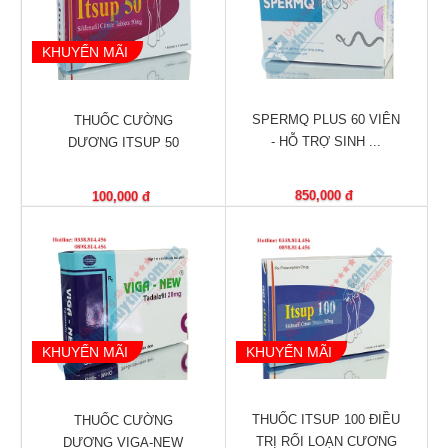
Tiêu
hóa
KHUYẾN MÃI
Cơ
xương,
Khớp
SPERMQ PLUS 60 VIÊN
THUỐC CƯỜNG
- HỖ TRỢ SINH ...
DƯƠNG ITSUP 50
Mắt
Kháng
850,000 đ
100,000 đ
sinh,
Nhiễm
khuẩn
Tai,
Mũi,
Họng,
KHUYẾN MÃI
KHUYẾN MÃI
Hô
hấp
THUỐC ITSUP 100 ĐIỀU
THUỐC CƯỜNG
Chống
TRỊ RỐI LOẠN CƯƠNG
DƯƠNG VIGA-NEW
viêm,