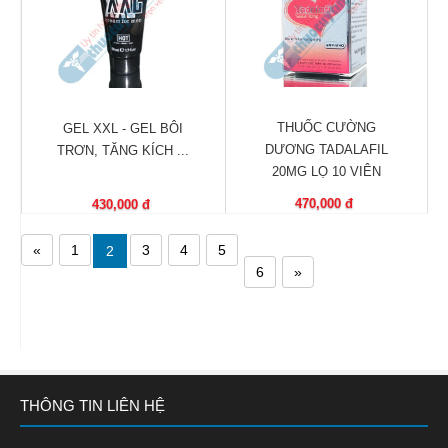
THUỐC CƯỜNG
GEL XXL - GEL BÔI
DƯƠNG TADALAFIL
TRƠN, TĂNG KÍCH ...
20MG LỌ 10 VIÊN
470,000 đ
430,000 đ
«
1
3
4
5
2
6
»
THÔNG TIN LIÊN HỆ