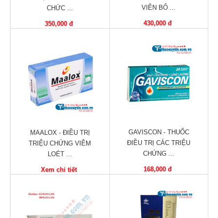
VIÊN BỔ ...
CHỨC ...
Phù
nề,
430,000 đ
350,000 đ
Dị
ứng
Hỗ
trợ
tiểu
đường
Sức
khỏe
của
GAVISCON - THUỐC
MAALOX - ĐIỀU TRỊ
bé
ĐIỀU TRỊ CÁC TRIỆU
TRIỆU CHỨNG VIÊM
CHỨNG ...
LOÉT ...
Chuyên
168,000 đ
Xem chi tiết
mục
Tin
tức