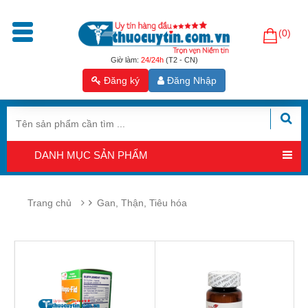
(0)
Trang
chủ
Giờ làm:
24/24h
(T2 - CN)
Đăng ký
Đăng Nhập
Sản
phẩm
Tăng
cường
DANH MỤC SẢN PHẨM
sinh
lý
nam
Trang chủ
Gan, Thận, Tiêu hóa
Hỗ
trợ
sinh
sản
nam
Hỗ