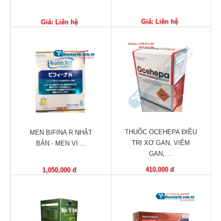
Vitamin,
Khoáng
Giá: Liên hệ
Giá: Liên hệ
chất
Thuốc
giảm
cân
Thuốc
tăng
cân
Não,
THUỐC OCEHEPA ĐIỀU
MEN BIFINA R NHẬT
Thần
TRỊ XƠ GAN, VIÊM
BẢN - MEN VI ...
kinh
GAN, ...
410,000 đ
1,050,000 đ
Tim
mạch
Gan,
Thận,