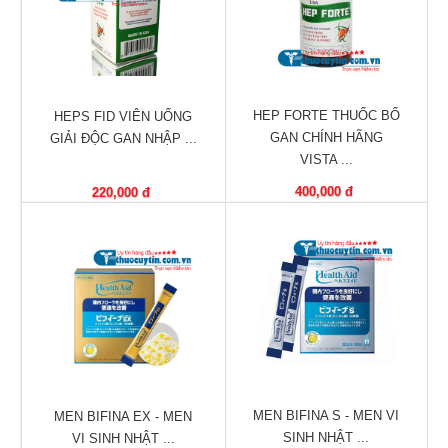
trợ
sinh
sản
nữ
HEP FORTE THUỐC BỔ
HEPS FID VIÊN UỐNG
Làm
GAN CHÍNH HÃNG
GIẢI ĐỘC GAN NHẬP ...
đẹp,
VISTA ...
Chống
Oxy
400,000 đ
220,000 đ
hóa
Ăn
ngon,
ngủ
ngon
Chăm
sóc
sức
MEN BIFINA S - MEN VI
khỏe
MEN BIFINA EX - MEN
SINH NHẬT ...
VI SINH NHẬT ...