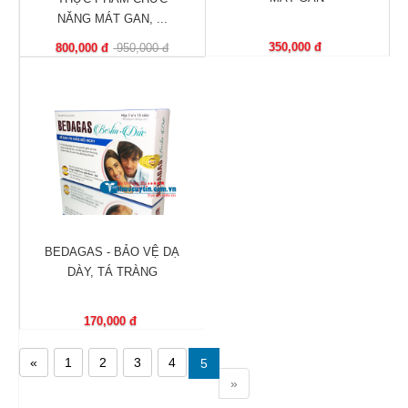
Nhà
NĂNG MÁT GAN, ...
thuốc
350,000 đ
800,000 đ
950,000 đ
Liên
hệ
BEDAGAS - BẢO VỆ DẠ
DÀY, TÁ TRÀNG
170,000 đ
«
1
2
3
4
5
»