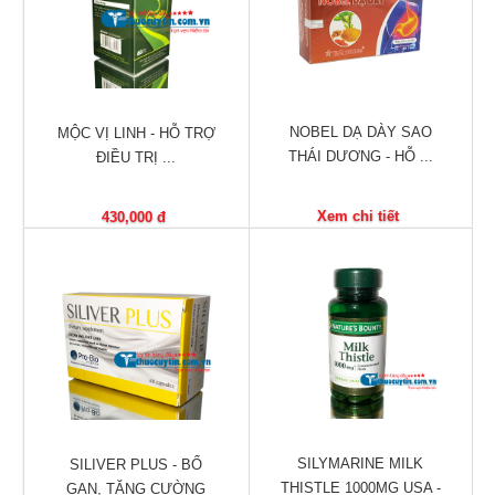
Tiêu
hóa
Cơ
xương,
Khớp
NOBEL DẠ DÀY SAO
MỘC VỊ LINH - HỖ TRỢ
THÁI DƯƠNG - HỖ ...
ĐIỀU TRỊ ...
Mắt
Kháng
Xem chi tiết
430,000 đ
sinh,
Nhiễm
khuẩn
Tai,
Mũi,
Họng,
Hô
hấp
SILYMARINE MILK
SILIVER PLUS - BỔ
Chống
THISTLE 1000MG USA -
GAN, TĂNG CƯỜNG
viêm,