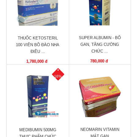
Làm
đẹp
và
sức
khỏe
SUPER ALBUMIN - BỔ
THUỐC KETOSTERIL
Chăm
GAN, TĂNG CƯỜNG
100 VIÊN BỒ ĐÀO NHA
sóc
CHỨC ...
ĐIỀU ...
trẻ
780,000 đ
1,780,000 đ
Bài
thuốc
16%
hay
Kiến
thức
bệnh
Dược
sĩ
NEOMARIN VITAMIN
MEDIBUMIN 500MG
MÁT GAN
THỰC PHẨM CHỨC