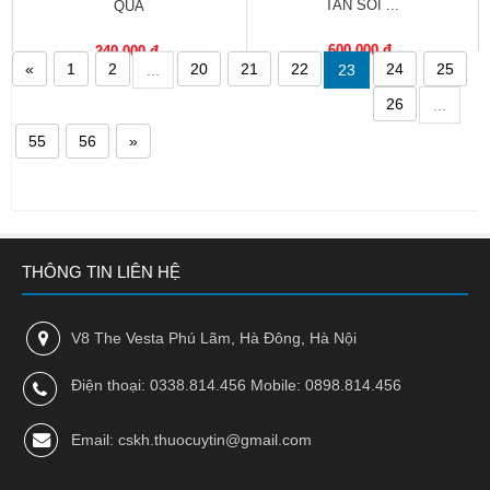
TAN SỎI ...
QUẢ
Nhà
thuốc
600,000 đ
240,000 đ
«
1
2
20
21
22
24
25
...
23
Liên
26
...
hệ
55
56
»
THÔNG TIN LIÊN HỆ
V8 The Vesta Phú Lãm, Hà Đông, Hà Nội
Điện thoại: 0338.814.456 Mobile: 0898.814.456
Email: cskh.thuocuytin@gmail.com