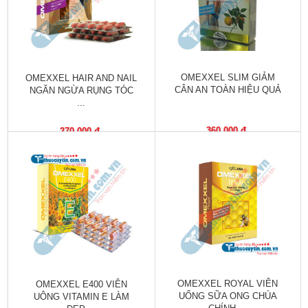
Tiêu
hóa
Cơ
xương,
Khớp
OMEXXEL SLIM GIẢM
OMEXXEL HAIR AND NAIL
CÂN AN TOÀN HIỆU QUẢ
NGĂN NGỪA RỤNG TÓC
...
Mắt
360,000 đ
270,000 đ
Kháng
sinh,
Nhiễm
khuẩn
Tai,
Mũi,
Họng,
Hô
hấp
OMEXXEL ROYAL VIÊN
OMEXXEL E400 VIÊN
Chống
UỐNG SỮA ONG CHÚA
UÔNG VITAMIN E LÀM
viêm,