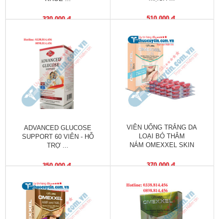
Vitamin,
Khoáng
510,000 đ
320,000 đ
chất
Thuốc
giảm
cân
Thuốc
tăng
cân
VIÊN UỐNG TRẮNG DA
ADVANCED GLUCOSE
Não,
LOẠI BỎ THÂM
SUPPORT 60 VIÊN - HỖ
Thần
NÁM OMEXXEL SKIN
TRỢ ...
kinh
370,000 đ
350,000 đ
Tim
mạch
Gan,
Thận,