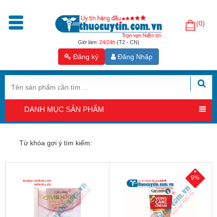
(0)
Trang
chủ
Giờ làm:
24/24h
(T2 - CN)
Đăng ký
Đăng Nhập
Sản
phẩm
Tăng
cường
DANH MỤC SẢN PHẨM
sinh
lý
nam
Từ khóa gợi ý tìm kiếm:
Hỗ
trợ
sinh
9%
sản
nam
Hỗ