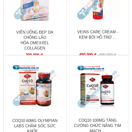
trợ
sinh
sản
nữ
VEINS CARE CREAM -
VIÊN UỐNG ĐẸP DA
Làm
KEM BÔI HỖ TRỢ ...
CHỐNG LÃO
đẹp,
HÓA OMEXXEL
COLLAGEN
Chống
Oxy
450,000 đ
490,000 đ
300,000 đ
hóa
Ăn
ngon,
ngủ
ngon
Chăm
sóc
sức
COQ10 100MG TĂNG
COQ10 60MG OLYMPIAN
khỏe
CƯỜNG CHỨC NĂNG TIM
LABS CHĂM SÓC SỨC
MẠCH ...
KHỎE ...