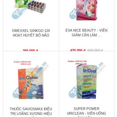
Làm
đẹp
và
sức
khỏe
EVA NICE BEAUTY - VIÊN
OMEXXEL GINKGO 120
GIẢM CÂN LÀM ...
HOẠT HUYẾT BỔ NÃO
Chăm
sóc
trẻ
470,000 đ
500,000 đ
350,000 đ
Bài
thuốc
hay
Kiến
thức
bệnh
Dược
SUPER POWER
THUỐC SAVIOSMAX ĐIỀU
sĩ
URICLEAN - VIÊN UỐNG
TRỊ LOÃNG XƯƠNG HIỆU